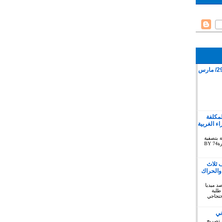
قمع وقفة سلمية بمدينة كليميم 29/ مارس
لمكلفة
 الغربية
ة بتصفية
الاستعمار بخصوص الصحراء الغربية دورة74 BY
 ثلاث
والحراك
توبر 2019 : المرصد ميديا
طلبة
حتجاجي
ني
 تصريح