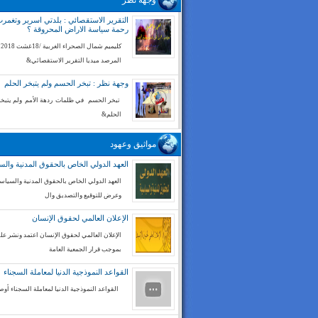
وجهة نظر
التقرير الاستقصائي : بلدتي اسرير وتغم
رحمة سياسة الاراض المحروقة ؟
كليميم شم
المرصد ميديا التقرير الاستقصائي&
وجهة نظر : تبخر الحسم ولم يتبخر الحلم
تبخر الحسم في ظلمات ردهة الأمم ولم يتبخر
الحلم&
مواثيق وعهود
العهد الدولي الخاص بالحقوق المدنية والس
العهد الدولي الخاص بالحقوق المدنية والسياسي
وعرض للتوقيع والتصديق وال
الإعلان العالمي لحقوق الإنسان
الإعلان العالمي لحقوق الإنسان اعتمد ونشر على
بموجب قرار الجمعية العامة
القواعد النموذجية الدنيا لمعاملة السجناء
القواعد النموذجية الدنيا لمعاملة السجناء أوص