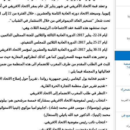
و تعقد قمة الاتحاد الأفريقي في شهر يناير كل عام بمقر الاتحاد الافريقي في أدي
by pr
تحت شعار "تسخير العائد الديموغرافي من خلال الاستثمار في الشباب".
حيث ستشهد هذه القمة عقد الاجتماعات الرئيسة الثلاث وهي:
ايام 24-22- يناير 2017: الدورة العادية الثالثة والثلاثين للجنة الممثلين الدائمين.
ايام 27-25 يناير 2017: الدورة العادية الثلاثين للمجلس التنفيذي.
ايام 31-30 يناير 2017: الدورة العادية الثامنة والعشرين لمؤتمر الاتحاد الافريقي.
و تعتبر هذه القمة مهمة للصحراويين كما هي كذلك لنظرائهم المغاربة حيث س
صفية
للبث في الطلب المقدم من طرف المغرب للانضمام الى هذه المنظمة من ضمن
فعالياتها و المجملة فيما يلي :
• تقديم فخامة بول كيغامي رئيس جمهورية رواندا ، تقريراً حول إصلاح الاتحاد ال
• تقديم تقرير حول منظمة التجارة الحرة القارية.
لصحراء
• النظر في طلب المغرب الانضمام إلى الاتحاد الافريقي
• انتخاب رئيس لمفوضية الاتحاد الافريقي بمشاركة خمسة مرشحين هم: بيلو
 الغربية
مويتي (بوتسوانا) ، موسى فقي محمد (تشاد) ، اجابيتو امبا موكوي (غينيا الاستوائية)
محمد (كينيا) ، الدكتور عبد الله باتيلي (السنغال)
وضع في
• انتخاب نائب رئيس مفوضية الاتحاد الافريقي.
راء
• تعيين ثمانية مفوضيين لمفوضية الاتحاد الافريقي