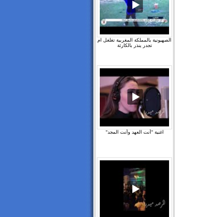
الصهيونية بالمملكة المغربية تغلغل ام
تجدر ينذر بالكارثة
اغنية "أنت العهد وأنت المجد"