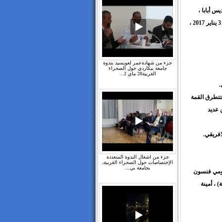
س أبابا ،
إثيوبيا. وسيعقد الاتحاد دورته العادية الثامنة والعشرين ، خلال الفترة من 22 إلى 31 يناير 2017 ،
جزء من شهادةعمر لعويسيد بندوة
جامعة بيكاردي حول الصحراء
الغربية28 ماي 2...
تتطرق القمة
 عديد
افريقي.
جزء من اشغال الندوة المتعددة
الإختصاصات حول الصحراء الغربية،
بجامعة بي...
نومي فنسون
 ، أمينة