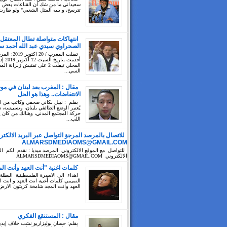
سعيداني ما من شك ان القناعات بعض ال
تترسخ، و ينبه المثل الشعبي" ولو طارت
انتهاكات متواصلة تطال المعتقل
الصحراوي سيدي عبد الله أحمد سي
تيفلت المغرب / 20 ا
أقدمت بتا
المحلي تيفلت 2 على تفتيش زنزانة ا
السي...
مقال : المغرب بعد لبنان في مو
الانتفاضات.. وهذا هو الحل
بقلم : نبيل بكاني صحفي وكاتب من 
يُعتبر الوضع الطائفي بلبنان، وتسييسه،
حركة المجتمع المدني، وهنالك من كان 
اللب...
للاتصال بالمرصد المرجؤ التواصل عبر البريد الالكتر
ALMARSDMEDIAOMS@GMAIL.COM
للتواصل مع الموقع الالكتروني المرصد ميديا : نقدم لكم الب
الالكتروني ALMARSDMEDIAOMS@GMAIL.COM
كلمات اغنية "أنت العهد وأنت ال
اهداء الى الاسيرة الفلسطينية البطلة
التميمي كلمات أغنية انت العهد و انت ا
العهد وانت المجد شامخة كزيتون الارض 
مقال : المستنقع الفكري
بقلم: حسان بوليزاريو نشب خلاف إيد