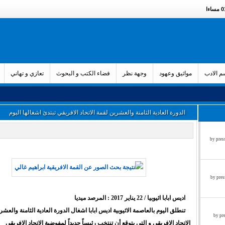
ءا
 الادب
مواثيق وعهود
وجهة نظر
فضاء الكتب و البحوث
تعازي و تهاني
الدورة العادية الثامنة والعشرين لقمة الاتحاد الافريقي تبتدئ اشغالها اليوم
زء الثالث by press said on
ء الثاني by press said on
اديس ابابا اثيوبيا / 22 يناير 2017 : المرصد ميديا
تنطلق اليوم بالعاصمة الاثيوبية اديس ابابا اشغال الدورة العادية الثامنة والعش
ول by press said on
الاتحاد الافريقي و التي يتوقع أن تنتخب رئيساً جديداً لمفوضية الاتحاد الافريقي