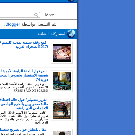
يتم التشغيل بواسطة
Blogger
.
المشاركات الشائعة
/2017الصحراء الغربية
نص قرار اللجنة الرابعة الأممية ا
بتصفية الاستعمار بخصوص الصحراء
دورة 74
نص قرار اللجنة الرابعة الأممية المكلف
PRESS SAID ON SCRIBD
تقرير تفصيلي/ حول حالة اختطاف
طلبة صحراويين بالحرم الجامعي 
الاحتجاجي الذي رافقه
اكادير المغرب/ 18 اك
تقرير تفصيلي/ حول حالة اختطاف ثلاث 
صحراويين بالحرم الجامعي والحراك الا
الذي رافقه ...
مقال :انطباع حول تصريح سعيدا
للكاتب : محمد لمين احمد انطباع حول