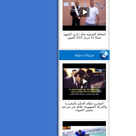
اسقاط الجنسية تخلد ذكرى الشهيد
صيكا 01 ابريل 2019 العيون
مرئيات دولية
المخزن (نظام الحكم بالمغرب)
والحركة الصهيونية علاقة غير شرعية
تخشى الاضواء