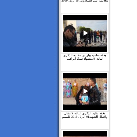
محاكمة علي السعدوني 15ابريل 2019
وقفة سلمية بباريس مخلدة للذكرى
الثالثة لاستشهاد صيكا ابراهيم
وقفة تخليد الذكرى الثالثة لاعتقال
واغتيال الشهيد01 ابريل 2019 كليميم