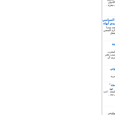
أحيان
 معزة...
 السياسي
دي أبهاه
كتوبر 2019: المرصد ميديا
ريخ السبت 12 أكتوبر 2019 إدارة السجن
لمعتقل
جة
المغرب
 سبب تعثر
يرى أن
وني
ريد
مجد"
 عهد
لمجد : انت
منذ...
يولوجي