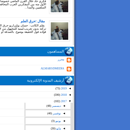
فكري حاد خلال القرن الماضي خصوصا
الأول منه بين المفكرين العرب المحاف
السلفيين والمدا...
مقال :حرق العلم
بقلم الكاتب : حسان بوليزاريو حرق ال
تركته بدون تعريب،ليبنيه للمجهول من ل
فؤاده قول الحقيقة بوضوح. بالصدفة أو بغ
المساهمون
محرر
ALMARSDMEDIA
أرشيف المدونة الإلكترونية
(73)
2019
◄
(590)
2018
◄
(182)
2017
▼
◄
ديسمبر
(48)
◄
نوفمبر
(40)
◄
يونيو
(3)
◄
مايو
(30)