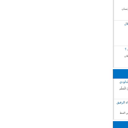
إنسان
ال
 ؟
لان
لداودي
 الْمُطْم
ة الرفيق
فس المط