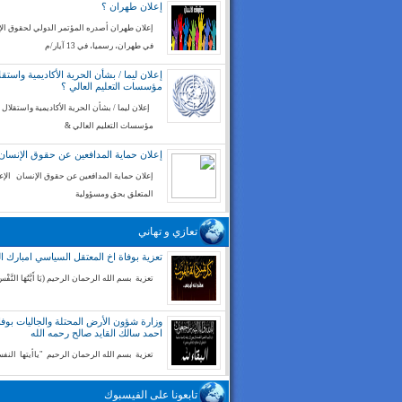
إعلان طهران ؟
إعلان طهران أصدره المؤتمر الدولي لحقوق ال
في طهران، رسميا، في 13 آيار/م
إعلان ليما / بشأن الحرية الأكاديمية واستقل
مؤسسات التعليم العالي ؟
إعلان ليما / بشأن الحرية الأكاديمية واستقلال
مؤسسات التعليم العالي &
إعلان حماية المدافعين عن حقوق الإنسان
إعلان حماية المدافعين عن حقوق الإنسان الإع
المتعلق بحق ومسؤولية
تعازي و تهاني
تعزية بوفاة اخ المعتقل السياسي امبارك ا
تعزية بسم الله الرحمان الرحيم (يَا أَيَّتُهَا النَّفْسُ
وزارة شؤون الأرض المحتلة والجاليات بوفا
احمد سالك القايد صالح رحمه الله
تعزية بسم الله الرحمان الرحيم "ياأيتها الن
تابعونا على الفيسبوك