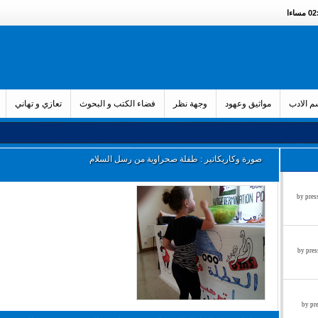
ساءا
 الادب
مواثيق وعهود
وجهة نظر
فضاء الكتب و البحوث
تعازي و تهاني
صورة وكاريكاتير : طفلة صحراوية من رسل السلام
زء الثالث by press said on
ء الثاني by press said on
ول by press said on