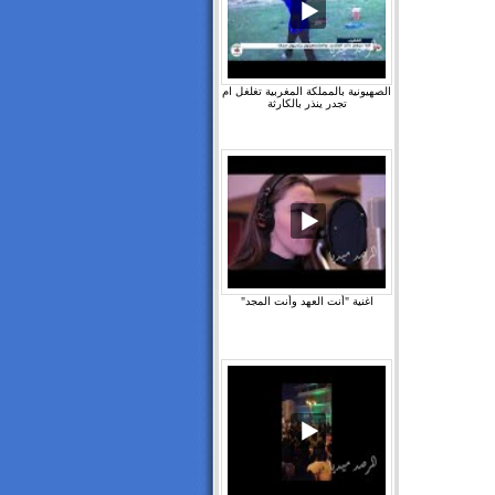
الصهيونية بالمملكة المغربية تغلغل ام
تجدر ينذر بالكارثة
اغنية "أنت العهد وأنت المجد"