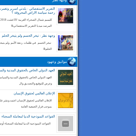
وجهة نظر
التقرير الاستقصائي : بلدتي اسرير وتغم
رحمة سياسة الاراض المحروقة ؟
كليميم شم
المرصد ميديا التقرير الاستقصائي&
وجهة نظر : تبخر الحسم ولم يتبخر الحلم
تبخر الحسم في ظلمات ردهة الأمم ولم يتبخر
الحلم&
مواثيق وعهود
العهد الدولي الخاص بالحقوق المدنية والس
العهد الدولي الخاص بالحقوق المدنية والسياسي
وعرض للتوقيع والتصديق وال
الإعلان العالمي لحقوق الإنسان
الإعلان العالمي لحقوق الإنسان اعتمد ونشر على
بموجب قرار الجمعية العامة
القواعد النموذجية الدنيا لمعاملة السجناء
القواعد النموذجية الدنيا لمعاملة السجناء أوص