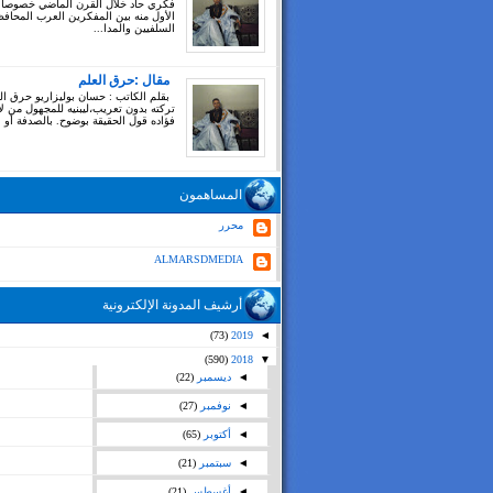
فكري حاد خلال القرن الماضي خصوصا
الأول منه بين المفكرين العرب المحاف
السلفيين والمدا...
مقال :حرق العلم
بقلم الكاتب : حسان بوليزاريو حرق ال
تركته بدون تعريب،ليبنيه للمجهول من ل
فؤاده قول الحقيقة بوضوح. بالصدفة أو بغ
المساهمون
محرر
ALMARSDMEDIA
أرشيف المدونة الإلكترونية
(73)
2019
◄
(590)
2018
▼
◄
ديسمبر
(22)
◄
نوفمبر
(27)
◄
أكتوبر
(65)
◄
سبتمبر
(21)
◄
أغسطس
(21)