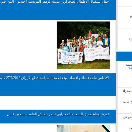
حفل استقبال الاطفال الصحراوين بمدينة لوهفر الفرنسية ( فيديو + البوم صور 
by pr
صفية
الانعاش ملف فساد و افساد : وقفة ضحايا سياسة قطع الارزاق 27/7/2018 كليميم
لصحراء
 الغربية
تعزية بوفاة صديق الشعب الصحراوي ناصر خماش الملقب بسجين فاس
وضع في
راء