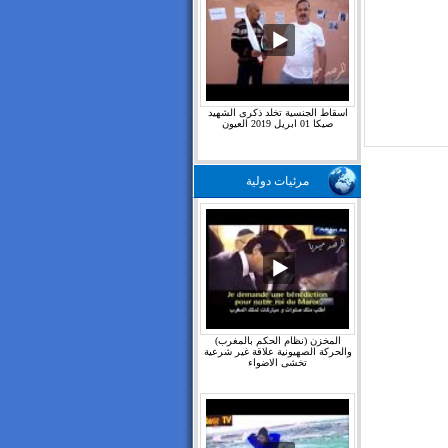
اسقاط الجنسية تخلد ذكرى الشهيد
صيكا 01 ابريل 2019 العيون
مرئيات دولية
المخزن (نظام الحكم بالمغرب)
والحركة الصهيونية علاقة غير شرعية
تخشى الاضواء