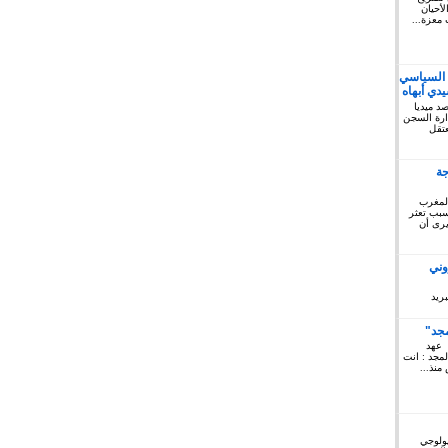
أحيان
 معزة...
 السياسي
دي أبهاه
كتوبر 2019: المرصد ميديا
ريخ السبت 12 أكتوبر 2019 إدارة السجن
لمعتقل
جة
المغرب
 سبب تعثر
يرى أن
وني
ريد
مجد"
 عهد
لمجد : انت
منذ...
يولوجي