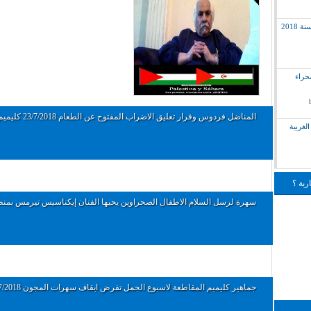
2018
لق بالصحراء
المناضل فردوس وقرار تعليق الاضراب المفتوح عن الطعام 23/7/2018 كليميم
لغربية
ربة ؟
سهرة لرسل السلام الاطفال الصحراوين يحيها الفنان إيكناسيس تيرمس بمنط
جماهير كليميم المقاطعة لاسبوع الجمل تفرض ايقاف سهرات المجون 23/7/2018 كل...