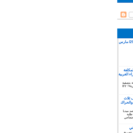
قمع وقفة سلمية بمدينة كليميم 29/ مارس
لمكلفة
 الغربية
ة بتصفية
الاستعمار بخصوص الصحراء الغربية دورة74 BY
 ثلاث
والحراك
توبر 2019 : المرصد ميديا
طلبة
حتجاجي
ني
 تصريح