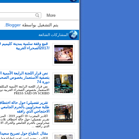
يتم التشغيل بواسطة
Blogger
.
المشاركات الشائعة
/2017الصحراء الغربية
نص قرار اللجنة الرابعة الأممية ا
بتصفية الاستعمار بخصوص الصحراء
دورة 74
نص قرار اللجنة الرابعة الأممية المكلف
PRESS SAID ON SCRIBD
تقرير تفصيلي/ حول حالة اختطاف
طلبة صحراويين بالحرم الجامعي 
الاحتجاجي الذي رافقه
اكادير المغرب/ 18 اك
تقرير تفصيلي/ حول حالة اختطاف ثلاث 
صحراويين بالحرم الجامعي والحراك الا
الذي رافقه ...
مقال :انطباع حول تصريح سعيدا
للكاتب : محمد لمين احمد انطباع حول