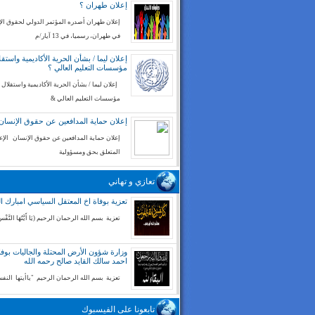
إعلان طهران ؟
إعلان طهران أصدره المؤتمر الدولي لحقوق ال
في طهران، رسميا، في 13 آيار/م
إعلان ليما / بشأن الحرية الأكاديمية واستقل
مؤسسات التعليم العالي ؟
إعلان ليما / بشأن الحرية الأكاديمية واستقلال
مؤسسات التعليم العالي &
إعلان حماية المدافعين عن حقوق الإنسان
إعلان حماية المدافعين عن حقوق الإنسان الإع
المتعلق بحق ومسؤولية
تعازي و تهاني
تعزية بوفاة اخ المعتقل السياسي امبارك ا
تعزية بسم الله الرحمان الرحيم (يَا أَيَّتُهَا النَّفْسُ
وزارة شؤون الأرض المحتلة والجاليات بوفا
احمد سالك القايد صالح رحمه الله
تعزية بسم الله الرحمان الرحيم "ياأيتها الن
تابعونا على الفيسبوك