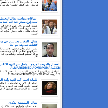
سعيداني ما من شك ان القناعات بعض ال
تترسخ، و ينبه المثل الشعبي" ولو طارت
انتهاكات متواصلة تطال المعتقل
الصحراوي سيدي عبد الله أحمد سي
تيفلت المغرب / 20 ا
أقدمت بتا
المحلي تيفلت 2 على تفتيش زنزانة ا
السي...
مقال : المغرب بعد لبنان في مو
الانتفاضات.. وهذا هو الحل
بقلم : نبيل بكاني صحفي وكاتب من 
يُعتبر الوضع الطائفي بلبنان، وتسييسه،
حركة المجتمع المدني، وهنالك من كان 
اللب...
للاتصال بالمرصد المرجؤ التواصل عبر البريد الالكتر
ALMARSDMEDIAOMS@GMAIL.COM
للتواصل مع الموقع الالكتروني المرصد ميديا : نقدم لكم الب
الالكتروني ALMARSDMEDIAOMS@GMAIL.COM
كلمات اغنية "أنت العهد وأنت ال
اهداء الى الاسيرة الفلسطينية البطلة
التميمي كلمات أغنية انت العهد و انت ا
العهد وانت المجد شامخة كزيتون الارض 
مقال : المستنقع الفكري
بقلم: حسان بوليزاريو نشب خلاف إيد