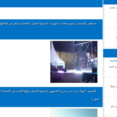
رت تحت
ال الصحراء الغربية /18غشت 2018 :
جماهير كليميم ترشق منصات سهرات اسبوع الجمل بالحجارة وتفرض ايقافها (
ياسية
ة اعتمد
 الملأ
كليميم : انهيار جزء من مدرج الجمهور باسبوع الجمل يوقع العديد من الضحايا ( 
صور )
ي باع