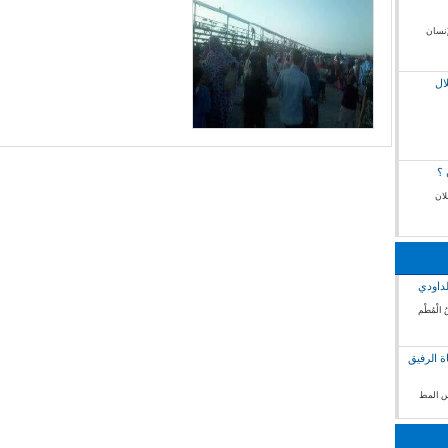
إنسان
ال
 ؟
لان
لداودي
 الْمُطْم
ة الرفيق
فس المط