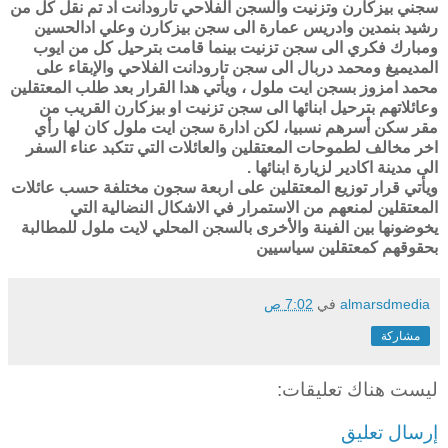
سجني بيزكارن وتزنيت والسجن الفلاحي تارودانت اد تم نقل كل من
رشيد بنمدين وادريس عمارة الى سجن بيزكارن وعلي ادالحسين
ومبارك فكري الى سجن تزنيت بينما قامت بترحيل كل من ايوب
المديميغ ومحمد دربال الى سجن تارودانت الفلاحي والإبقاء على
محمد امزوز بسجن ايت ملول ، ويأتي هدا القرار بعد طلب المعتقلين
وعائلاتهم بترحيل ابنائها الى سجن تزنيت او بيزكارن القريب من
مقر سكن أسرهم نسبيا، لكن ادارة سجن ايت ملول كان لها رأي
اخر مخالف لطموحات المعتقلين والعائلات التي تتكبد عناء السفر
الى مدينة اكادير لزيارة ابنائها .
ويأتي قرار توزيع المعتقلين على اربعة سجون مختلفة حسب عائلات
المعتقلين لمنعهم من الاستمرار في الاشكال النضالية التي
يخوضونها بين الفينة والأخرى بالسجن المحلي لايت ملول للمطالبة
بحقوقهم كمعتقلين سياسيين
almarsdmedia
في
7:02 ص
مشاركة
ليست هناك تعليقات:
إرسال تعليق