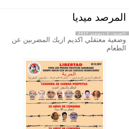
المرصد ميديا
السبت، 2 ديسمبر 2017
وضعية معتقلي اكديم ازيك المضربين عن
الطعام