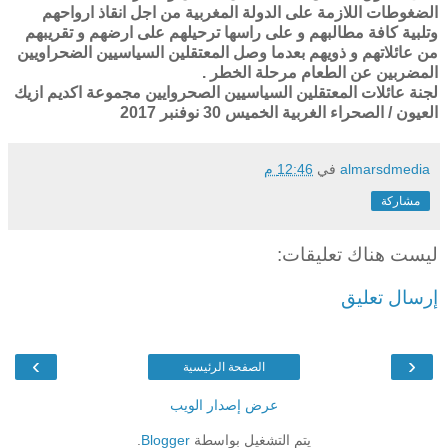
الضغوطات اللازمة على الدولة المغربية من اجل انقاذ ارواحهم
وتلبية كافة مطالبهم و على راسها ترحيلهم على ارضهم و تقريبهم
من عائلاتهم و ذويهم بعدما وصل المعتقلين السياسيين الضحراويين
المضربين عن الطعام مرحلة الخطر .
لجنة عائلات المعتقلين السياسيين الصحروايين مجموعة اكديم ازيك
العيون / الصحراء الغربية الخميس 30 نوفنبر 2017
almarsdmedia
في
12:46 م
مشاركة
ليست هناك تعليقات:
إرسال تعليق
›
‹
الصفحة الرئيسية
عرض إصدار الويب
يتم التشغيل بواسطة
Blogger
.