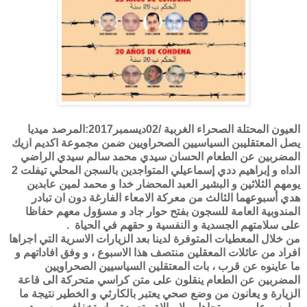
العيون المحتلة الصحراء الغربية /02ديسمبر2017:المرصد ميديا
يصل المعتقليبن السياسيين الصحراويين ضمن مجموعة اكديم ازيك
المضربين عن الطعام الحسان سيدي محمد سالم سيدي الراضي
الداه و إبراهيم ددي إسماعيلي المتواجدين بالسجن المحلي تيفلت 2
يومهم الثلاثين و البشير العبد المحضار خدا و محمد لمين عابدين
هدي أسبوعهما الثالث من معركة الامعاء الفارغة دون ان تبادر
المندوبية العامة للسجون بفتح حوار جاد و مسؤول معهم حفاظا
على سلامتهم الجسدية و النفسية و حقهم في الحياة .
من خلال المعطيات المتوفرة لدينا بعد الزيارات الاسرية التي اجراها
افراد من عائلات المعقلين منتصف هذا الاسبوع ، و وفق افاداتهم و
ما عاينوه عن قرب ، بات المعتقلين السياسيين الصحراويين
المضربين عن الطعام ينقلون على متن كراسي متحركة الى قاعة
الزيارة و يعانون من وضع صحي يعتبر بالكارثي و الخطير نتيجة ما