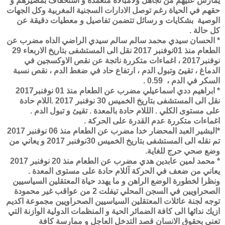
يمارس عليهم من تجاهل ولامبالاة متعمدة و استخفاف بمصيرهم و
حقهم في الحياة رغم توصل الادارات السجنية المغربية وكل الجهات
الوصية بشكايات و رسائل تتضمن تفاصيل و معطيات دقيقة عن
كل حالة .
* الحسان سيدي محمد سالم سالم سيدي الراضي الداه مضرب عن
الطعام منذ 01نوفنبر 2017 نقل الى المستشفى بتاريخ الاربعاء 29
نوفنبر2017 ، اغماءات متكررة ناتجة عن نقص الاوكسجين في
الدماغ ، تقيئ وتبول الدم ، ارتفاع حاد في ضغط الدم ، نقص نسبة
السكر في الدم ، 0.59 .
* ابراهيم ددي اسماعيلي مضرب عن الطعام منذ 01 نوفنبر2017
نقل الى المستشفى بتاريخ الخميس 30 نوفنبر 2017 .اللام حادة
على مستوى الكلي . الللام حادة بالمعدة . تقيئ و تبول الدم .
اغماءات متكررة عدم القدرة على الحركة .
*البشير العبد المحضار خدا مضرب عن الطعام منذ 06 نوفنبر 2017
تم نقله الى المستشفى بتاريخ الخميس 30نوفنبر 2017 و يعاني من
وضع صحي حرج للغاية.
* محمد لمين عابدين هدي مضرب عن الطعام منذ 20 نوفنبر 2017
يعاني من ضعف في الحركة آللام حادة على مستوى المعدة .
ونظرا لخطورة الوضع الراهن و ما يهدد حياة المعتقلين السياسيين
الصحراويين في السجن المحلي تيفلت 2 من عواقب غير محمودة
توجه لجنة عائلات المعتقلين السياسيين الصحراويين مجموعة اكديم
ازيك ندائها الى كافة الضمائر الحية و المنظمات الدولية الوازنة التي
تعنى بحقوق الانسان قصد التدخل العاجل و ممارسة كافة