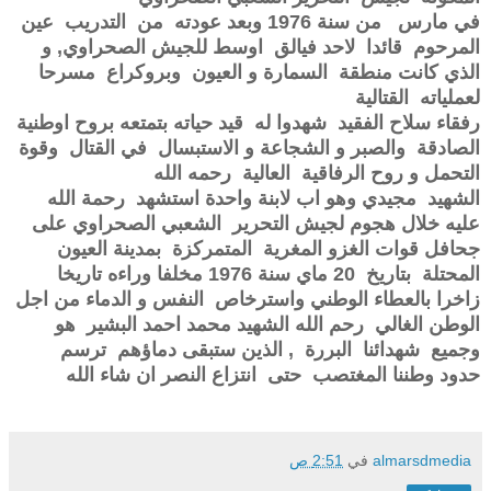
في مارس من سنة 1976 وبعد عودته من التدريب عين
المرحوم قائدا لاحد فيالق اوسط للجيش الصحراوي, و
الذي كانت منطقة السمارة و العيون وبروكراع مسرحا
لعملياته القتالية
رفقاء سلاح الفقيد شهدوا له قيد حياته بتمتعه بروح اوطنية
الصادقة والصبر و الشجاعة و الاستبسال في القتال وقوة
التحمل و روح الرفاقية العالية رحمه الله
الشهيد مجيدي وهو اب لابنة واحدة استشهد رحمة الله
عليه خلال هجوم لجيش التحرير الشعبي الصحراوي على
جحافل قوات الغزو المغرية المتمركزة بمدينة العيون
المحتلة بتاريخ 20 ماي سنة 1976 مخلفا وراءه تاريخا
زاخرا بالعطاء الوطني واسترخاص النفس و الدماء من اجل
الوطن الغالي رحم الله الشهيد محمد احمد البشير هو
وجميع شهدائنا البررة , الذين ستبقى دماؤهم ترسم
حدود وطننا المغتصب حتى انتزاع النصر ان شاء الله
almarsdmedia
في
2:51 ص