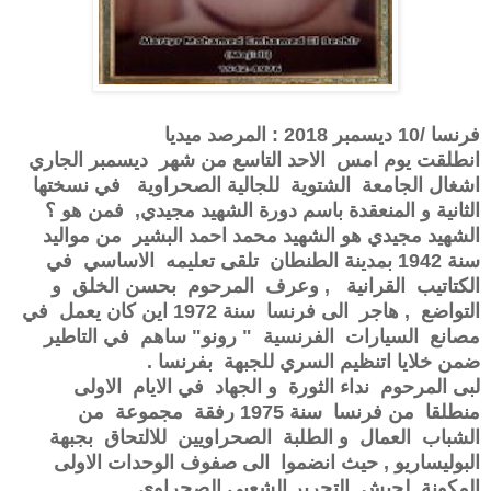
فرنسا /10 ديسمبر 2018 : المرصد ميديا
انطلقت يوم امس الاحد التاسع من شهر ديسمبر الجاري
اشغال الجامعة الشتوية للجالية الصحراوية في نسختها
الثانية و المنعقدة باسم دورة الشهيد مجيدي, فمن هو ؟
الشهيد مجيدي هو الشهيد محمد احمد البشير من مواليد
سنة 1942 بمدينة الطنطان تلقى تعليمه الاساسي في
الكتاتيب القرانية , وعرف المرحوم بحسن الخلق و
التواضع , هاجر الى فرنسا سنة 1972 اين كان يعمل في
مصانع السيارات الفرنسية " رونو" ساهم في التاطير
ضمن خلايا اتنظيم السري للجبهة بفرنسا .
لبى المرحوم نداء الثورة و الجهاد في الايام الاولى
منطلقا من فرنسا سنة 1975 رفقة مجموعة من
الشباب العمال و الطلبة الصحراويين للالتحاق بجبهة
البوليساريو , حيث انضموا الى صفوف الوحدات الاولى
المكونة لجيش التحرير الشعبي الصحراوي