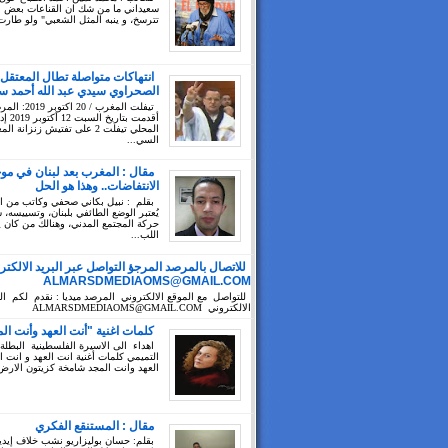
سعيداني ما من شك ان القناعات بعض ال
تترسخ، و ينبه المثل الشعبي" ولو طارت
انتهاكات متواصلة تطال المعتقل
الصحراوي سيدي عبد الله أحمد سي
تيفلت المغرب / 20 ا
أقدمت بتا
المحلي تيفلت 2 على تفتيش زنزانة ا
السي...
مقال : المغرب بعد لبنان في مو
الانتفاضات.. وهذا هو الحل
بقلم : نبيل بكاني صحفي وكاتب من 
يُعتبر الوضع الطائفي بلبنان، وتسييسه،
حركة المجتمع المدني، وهنالك من كان 
اللب...
للاتصال بالمرصد المرجؤ التواصل عبر البريد الالكتر
ALMARSDMEDIAOMS@GMAIL.COM
للتواصل مع الموقع الالكتروني المرصد ميديا : نقدم لكم الب
الالكتروني ALMARSDMEDIAOMS@GMAIL.COM
كلمات اغنية "أنت العهد وأنت ال
اهداء الى الاسيرة الفلسطينية البطلة
التميمي كلمات أغنية انت العهد و انت ا
العهد وانت المجد شامخة كزيتون الارض 
مقال : المستنقع الفكري
بقلم: حسان بوليزاريو نشب خلاف إيد