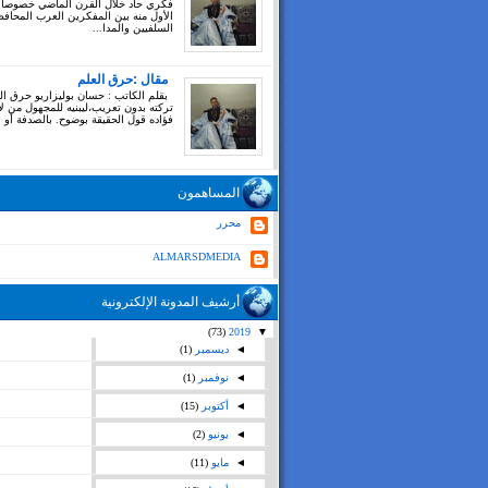
فكري حاد خلال القرن الماضي خصوصا
الأول منه بين المفكرين العرب المحاف
السلفيين والمدا...
مقال :حرق العلم
بقلم الكاتب : حسان بوليزاريو حرق ال
تركته بدون تعريب،ليبنيه للمجهول من ل
فؤاده قول الحقيقة بوضوح. بالصدفة أو بغ
المساهمون
محرر
ALMARSDMEDIA
أرشيف المدونة الإلكترونية
(73)
2019
▼
◄
ديسمبر
(1)
◄
نوفمبر
(1)
◄
أكتوبر
(15)
◄
يونيو
(2)
◄
مايو
(11)