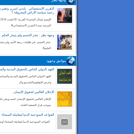
وجهة نظر
التقرير الاستقصائي : بلدتي اسرير وتغم
رحمة سياسة الاراض المحروقة ؟
كليميم شم
المرصد ميديا التقرير الاستقصائي&
وجهة نظر : تبخر الحسم ولم يتبخر الحلم
تبخر الحسم في ظلمات ردهة الأمم ولم يتبخر
الحلم&
مواثيق وعهود
العهد الدولي الخاص بالحقوق المدنية والس
العهد الدولي الخاص بالحقوق المدنية والسياسي
وعرض للتوقيع والتصديق وال
الإعلان العالمي لحقوق الإنسان
الإعلان العالمي لحقوق الإنسان اعتمد ونشر على
بموجب قرار الجمعية العامة
القواعد النموذجية الدنيا لمعاملة السجناء
القواعد النموذجية الدنيا لمعاملة السجناء أوص