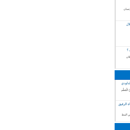
إنسان
ال
 ؟
لان
لداودي
 الْمُطْم
ة الرفيق
فس المط