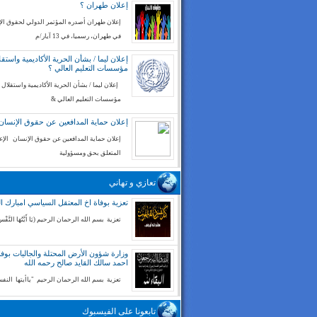
إعلان طهران ؟
إعلان طهران أصدره المؤتمر الدولي لحقوق ال
في طهران، رسميا، في 13 آيار/م
إعلان ليما / بشأن الحرية الأكاديمية واستقل
مؤسسات التعليم العالي ؟
إعلان ليما / بشأن الحرية الأكاديمية واستقلال
مؤسسات التعليم العالي &
إعلان حماية المدافعين عن حقوق الإنسان
إعلان حماية المدافعين عن حقوق الإنسان الإع
المتعلق بحق ومسؤولية
تعازي و تهاني
تعزية بوفاة اخ المعتقل السياسي امبارك ا
تعزية بسم الله الرحمان الرحيم (يَا أَيَّتُهَا النَّفْسُ
وزارة شؤون الأرض المحتلة والجاليات بوفا
احمد سالك القايد صالح رحمه الله
تعزية بسم الله الرحمان الرحيم "ياأيتها الن
تابعونا على الفيسبوك