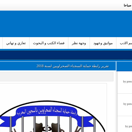
 الادب
مواثيق وعهود
وجهة نظر
فضاء الكتب و البحوث
تعازي و تهاني
تقرير رابطة حماية السجناء الصحراويين لسنة 2018
زء الثالث by press said on
ء الثاني by press said on
ول by press said on