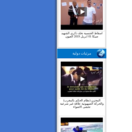
اسقاط الجنسية تخلد ذكرى الشهيد
صيكا 01 ابريل 2019 العيون
مرئيات دولية
المخزن (نظام الحكم بالمغرب)
والحركة الصهيونية علاقة غير شرعية
تخشى الاضواء