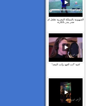
الصهيونية بالمملكة المغربية تغلغل ام
تجدر ينذر بالكارثة
اغنية "أنت العهد وأنت المجد"