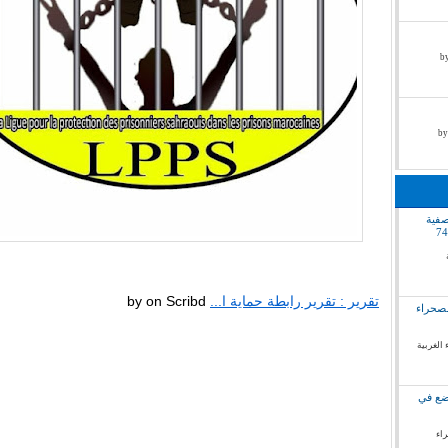
by pr
صفية
تقرير : تقرير رابطة حماية ا...
by
on Scribd
لصحراء
 الغربية
وضع في
راء