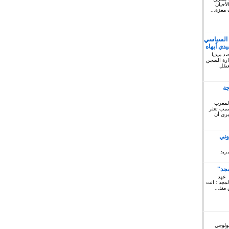
أحيان
 معزة...
 السياسي
دي أبهاه
كتوبر 2019: المرصد ميديا
ريخ السبت 12 أكتوبر 2019 إدارة السجن
لمعتقل
جة
المغرب
 سبب تعثر
يرى أن
وني
ريد
مجد"
 عهد
لمجد : انت
منذ...
يولوجي