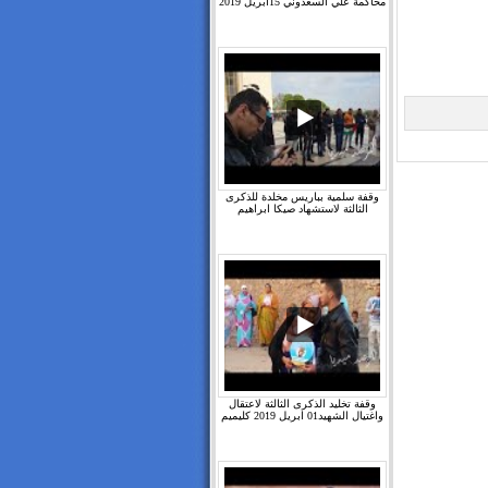
محاكمة علي السعدوني 15ابريل 2019
وقفة سلمية بباريس مخلدة للذكرى
الثالثة لاستشهاد صيكا ابراهيم
وقفة تخليد الذكرى الثالثة لاعتقال
واغتيال الشهيد01 ابريل 2019 كليميم