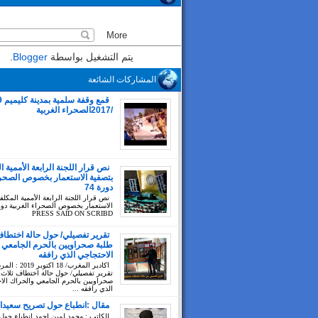
يتم التشغيل بواسطة
Blogger
.
المشاركات الشائعة
/2017الصحراء الغربية
نص قرار اللجنة الرابعة الأممية ا
بتصفية الاستعمار بخصوص الصحراء
دورة 74
نص قرار اللجنة الرابعة الأممية المكلف
PRESS SAID ON SCRIBD
تقرير تفصيلي/ حول حالة اختطاف
طلبة صحراويين بالحرم الجامعي 
الاحتجاجي الذي رافقه
اكادير المغرب/ 18 اك
تقرير تفصيلي/ حول حالة اختطاف ثلاث 
صحراويين بالحرم الجامعي والحراك الا
الذي رافقه ...
مقال :انطباع حول تصريح سعيدا
للكاتب : محمد لمين احمد انطباع حول