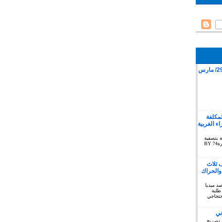
قمع وقفة سلمية بمدينة كليميم 29/ مارس
لمكلفة
 الغربية
ة بتصفية
الاستعمار بخصوص الصحراء الغربية دورة74 BY
 ثلاث
والحراك
توبر 2019 : المرصد ميديا
طلبة
حتجاجي
ني
 تصريح