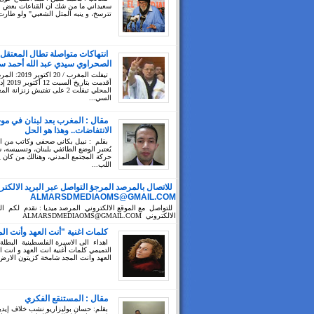
سعيداني ما من شك ان القناعات بعض ال
تترسخ، و ينبه المثل الشعبي" ولو طارت
انتهاكات متواصلة تطال المعتقل
الصحراوي سيدي عبد الله أحمد سي
تيفلت المغرب / 20 ا
أقدمت بتا
المحلي تيفلت 2 على تفتيش زنزانة ا
السي...
مقال : المغرب بعد لبنان في مو
الانتفاضات.. وهذا هو الحل
بقلم : نبيل بكاني صحفي وكاتب من 
يُعتبر الوضع الطائفي بلبنان، وتسييسه،
حركة المجتمع المدني، وهنالك من كان 
اللب...
للاتصال بالمرصد المرجؤ التواصل عبر البريد الالكتر
ALMARSDMEDIAOMS@GMAIL.COM
للتواصل مع الموقع الالكتروني المرصد ميديا : نقدم لكم الب
الالكتروني ALMARSDMEDIAOMS@GMAIL.COM
كلمات اغنية "أنت العهد وأنت ال
اهداء الى الاسيرة الفلسطينية البطلة
التميمي كلمات أغنية انت العهد و انت ا
العهد وانت المجد شامخة كزيتون الارض 
مقال : المستنقع الفكري
بقلم: حسان بوليزاريو نشب خلاف إيد