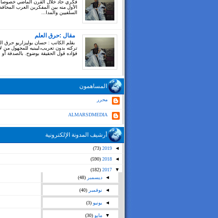
فكري حاد خلال القرن الماضي خصوصا
الأول منه بين المفكرين العرب المحاف
السلفيين والمدا...
مقال :حرق العلم
بقلم الكاتب : حسان بوليزاريو حرق ال
تركته بدون تعريب،ليبنيه للمجهول من ل
فؤاده قول الحقيقة بوضوح. بالصدفة أو بغ
المساهمون
محرر
ALMARSDMEDIA
أرشيف المدونة الإلكترونية
(73)
2019
◄
(590)
2018
◄
(182)
2017
▼
◄
ديسمبر
(48)
◄
نوفمبر
(40)
◄
يونيو
(3)
▼
مايو
(30)