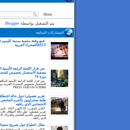
يتم التشغيل بواسطة
Blogger
.
المشاركات الشائعة
/2017الصحراء الغربية
نص قرار اللجنة الرابعة الأممية ا
بتصفية الاستعمار بخصوص الصحراء
دورة 74
نص قرار اللجنة الرابعة الأممية المكلف
PRESS SAID ON SCRIBD
تقرير تفصيلي/ حول حالة اختطاف
طلبة صحراويين بالحرم الجامعي 
الاحتجاجي الذي رافقه
اكادير المغرب/ 18 اك
تقرير تفصيلي/ حول حالة اختطاف ثلاث 
صحراويين بالحرم الجامعي والحراك الا
الذي رافقه ...
مقال :انطباع حول تصريح سعيدا
للكاتب : محمد لمين احمد انطباع حول