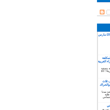
قمع وقفة سلمية بمدينة كليميم 29/ مارس
لمكلفة
 الغربية
ة بتصفية
الاستعمار بخصوص الصحراء الغربية دورة74 BY
 ثلاث
والحراك
توبر 2019 : المرصد ميديا
طلبة
حتجاجي
ني
 تصريح