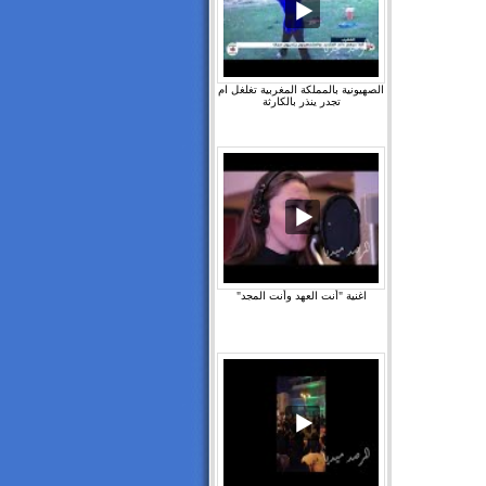
الصهيونية بالمملكة المغربية تغلغل ام
تجدر ينذر بالكارثة
اغنية "أنت العهد وأنت المجد"