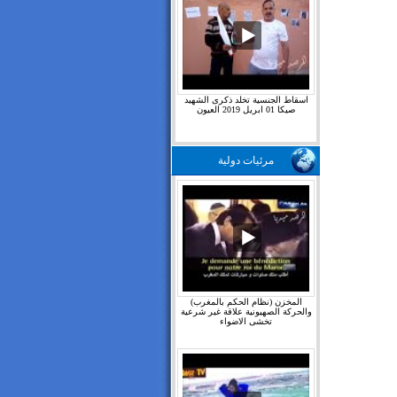
اسقاط الجنسية تخلد ذكرى الشهيد
صيكا 01 ابريل 2019 العيون
مرئيات دولية
المخزن (نظام الحكم بالمغرب)
والحركة الصهيونية علاقة غير شرعية
تخشى الاضواء