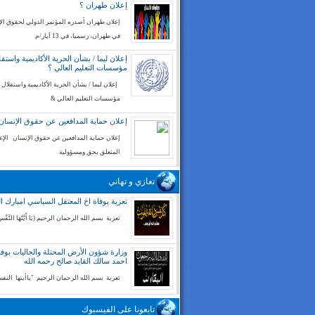
إعلان طهران ؟
إعلان طهران أصدره المؤتمر الدولي لحقوق ال
في طهران، رسميا، في 13 آيار/م
إعلان ليما / بشأن الحرية الأكاديمية واستقل
مؤسسات التعليم العالي ؟
إعلان ليما / بشأن الحرية الأكاديمية واستقلال
مؤسسات التعليم العالي &
إعلان حماية المدافعين عن حقوق الإنسان
إعلان حماية المدافعين عن حقوق الإنسان الإع
المتعلق بحق ومسؤولية
تعازي و تهاني
تعزية بوفاة اخ المعتقل السياسي امبارك ا
تعزية بسم الله الرحمان الرحيم (يَا أَيَّتُهَا النَّفْسُ
وزارة شؤون الأرض المحتلة والجاليات بوفا
احمد سالك القايد صالح رحمه الله
تعزية بسم الله الرحمان الرحيم "ياأيتها الن
تابعونا على الفيسبوك