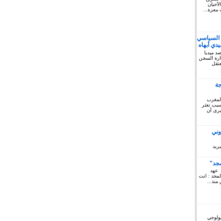
أحيان
 معزة...
 السياسي
دي أبهاه
كتوبر 2019: المرصد ميديا
ريخ السبت 12 أكتوبر 2019 إدارة السجن
لمعتقل
جة
المغرب
 سبب تعثر
يرى أن
وني
ريد
مجد"
 عهد
لمجد : انت
منذ...
يولوجي