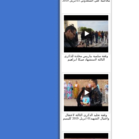
محاكمة علي السعدوني 15ابريل 2019
وقفة سلمية بباريس مخلدة للذكرى
الثالثة لاستشهاد صيكا ابراهيم
وقفة تخليد الذكرى الثالثة لاعتقال
واغتيال الشهيد01 ابريل 2019 كليميم