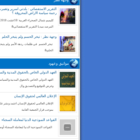
وجهة نظر
التقرير الاستقصائي : بلدتي اسرير وتغم
رحمة سياسة الاراض المحروقة ؟
كليميم شم
المرصد ميديا التقرير الاستقصائي&
وجهة نظر : تبخر الحسم ولم يتبخر الحلم
تبخر الحسم في ظلمات ردهة الأمم ولم يتبخر
الحلم&
مواثيق وعهود
العهد الدولي الخاص بالحقوق المدنية والس
العهد الدولي الخاص بالحقوق المدنية والسياسي
وعرض للتوقيع والتصديق وال
الإعلان العالمي لحقوق الإنسان
الإعلان العالمي لحقوق الإنسان اعتمد ونشر على
بموجب قرار الجمعية العامة
القواعد النموذجية الدنيا لمعاملة السجناء
القواعد النموذجية الدنيا لمعاملة السجناء أوص