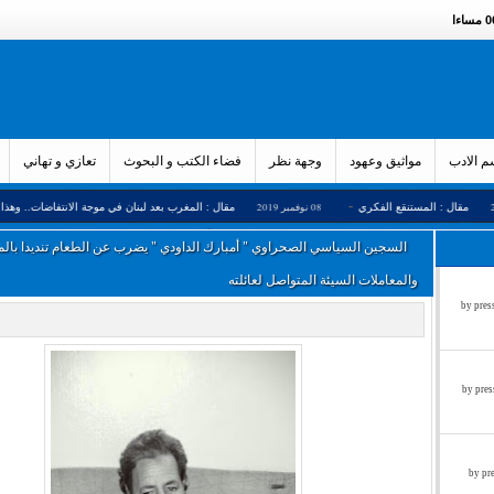
ءا
 الادب
مواثيق وعهود
وجهة نظر
فضاء الكتب و البحوث
تعازي و تهاني
-
-
 المستنقع الفكري
08 نوفمبر 2019
مقال : المغرب بعد لبنان في موجة الانتفاضات.. وهذا هو الحل
السجين السياسي الصحراوي " أمبارك الداودي " يضرب عن الطعام تنديدا بال
والمعاملات السيئة المتواصل لعائلته
زء الثالث by press said on
ء الثاني by press said on
ول by press said on