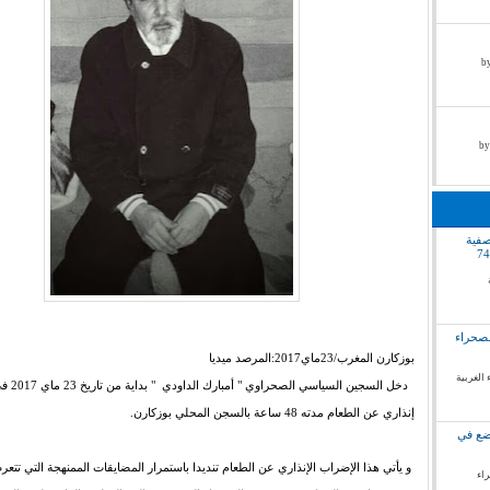
by pr
صفية
لصحراء
بوزكارن المغرب/23ماي2017:المرصد ميديا
 الغربية
دخل السجين السياس
إنذاري عن الطعام مدته 48 ساعة بالسجن المحلي بوزكارن.
وضع في
و يأتي هذا الإضراب الإنذاري عن الطعام تنديدا باستمرار المضايقات الممنهجة التي تتعر
راء