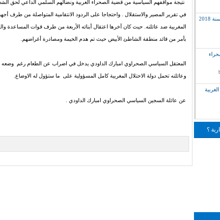
نتيجة مواقفهم السياسية من قضية الصحراء الغربية ونضالهم السلمي الداعي لحق ال
في تقرير المصير والاستقلال . واحتجاجا على الردود الانتقامية المتواصلة من طرف أجهز
2018
المغربية ضد عائلته. حيث كان آخرها اعتقال أبنائه الأربعة من طرف قوات المساعدة وا
بأمر من قائد منطقة الشاطئ الأبيض حيث تم هدم الخيمة ومصادرة أغراضهم.
لق بالصحراء
المعتقل السياسي الصحراوي امبارك الداودي يدخل في اضراب عن الطعام رغم وضعه 
وعائلته تحمل دولة الاحتلال المغربية كامل المسؤولية على ما ستؤول له الاوضاع.
لغربية
عن عائلة السجين السياسي الصحراوي امبارك الداودي .
ربة ؟