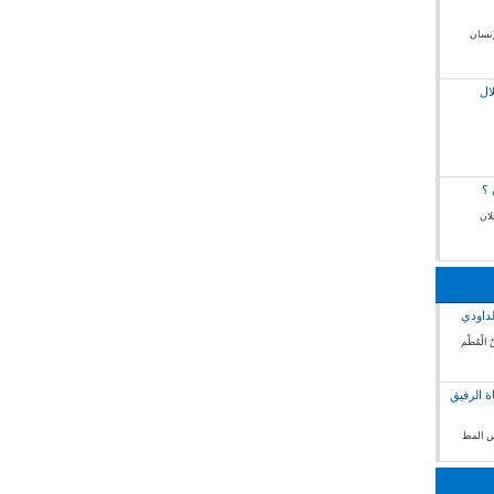
إنسان
ال
 ؟
لان
لداودي
 الْمُطْم
ة الرفيق
فس المط