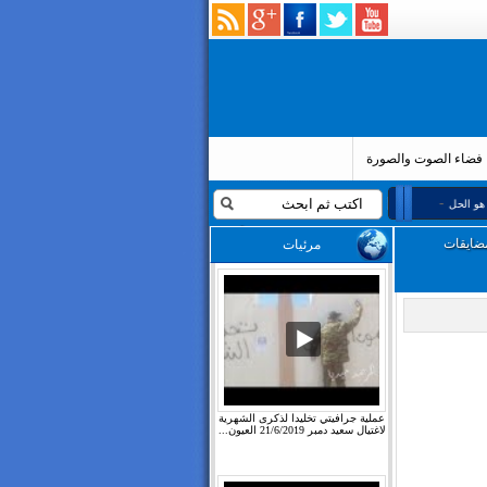
فضاء الصوت والصورة
-
24 أكتوبر 2019
مقال :انطباع حول تصريح سعيداني
22 أكتوبر 2019
انتهاكات متواصلة تطال ا
مضايقات
مرئيات
عملية جرافيتي تخليدا لذكرى الشهرية
لاغتيال سعيد دمبر 21/6/2019 العيون...