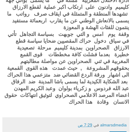
ادارة الاحتلال المغربية ممثلة في ما يسمى بوالي جهة
كليميم وادنون على ارتكاب اكبر عملية لقطع الارزاق
تشهدها المنطقة و المتمثلة في ايقاف صرف رواتب ما
يسمى بالانعاش الوطني عن ما يقارب اربعمائة مستفيد
ينتمون للفئات الهشة و المعوزة
وقفة يوم امس و التي جوبهت بسياسة التجاهل تأتي
في سياق دخول حراك المقصيين ضحايا سياسة قطع
الارزاق الصحراوين بمدينة كليميم مرحلة تصعيدية
خطيرة بعدما فشلت كافة مخططات قوى القمع
المغربية في ثني الصحراوين عن مواصلة مطالبتهم
بحقوقهم المشروعة , حيث عمدت هذه القوى القمعية
الى اشهار ورقة الردع القضائي ضد متزعمي هذا الحراك
بعد الشكاية الكيدية لما يسمى باشا المدينة ضد الرفاق
عبد الله فردوس و زكرياء بولوان وعبد الكريم المهدن
اعضاء المرصد الاعلامي الصحراوي لتوثيق انتهاكات حقوق
الانسان وقادة هذا الحراك
almarsdmedia
في
7:29 ص