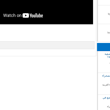
by pr
صفية
لصحراء
 الغربية
وضع في
راء