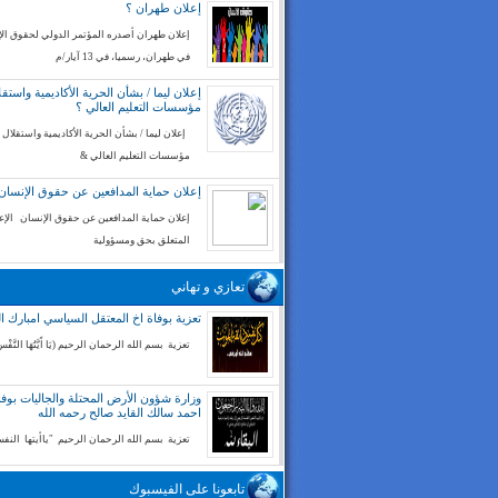
إعلان طهران ؟
إعلان طهران أصدره المؤتمر الدولي لحقوق ال
في طهران، رسميا، في 13 آيار/م
إعلان ليما / بشأن الحرية الأكاديمية واستقل
مؤسسات التعليم العالي ؟
إعلان ليما / بشأن الحرية الأكاديمية واستقلال
مؤسسات التعليم العالي &
إعلان حماية المدافعين عن حقوق الإنسان
إعلان حماية المدافعين عن حقوق الإنسان الإع
المتعلق بحق ومسؤولية
تعازي و تهاني
تعزية بوفاة اخ المعتقل السياسي امبارك ا
تعزية بسم الله الرحمان الرحيم (يَا أَيَّتُهَا النَّفْسُ
وزارة شؤون الأرض المحتلة والجاليات بوفا
احمد سالك القايد صالح رحمه الله
تعزية بسم الله الرحمان الرحيم "ياأيتها الن
تابعونا على الفيسبوك