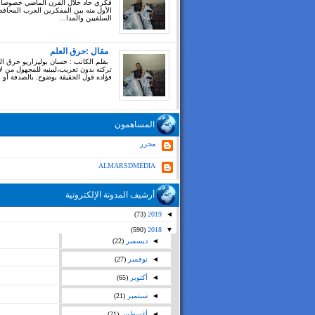
فكري حاد خلال القرن الماضي خصوصا
الأول منه بين المفكرين العرب المحاف
السلفيين والمدا...
مقال :حرق العلم
بقلم الكاتب : حسان بوليزاريو حرق ال
تركته بدون تعريب،ليبنيه للمجهول من ل
فؤاده قول الحقيقة بوضوح. بالصدفة أو بغ
المساهمون
محرر
ALMARSDMEDIA
أرشيف المدونة الإلكترونية
(73)
2019
◄
(590)
2018
▼
◄
ديسمبر
(22)
◄
نوفمبر
(27)
◄
أكتوبر
(65)
◄
سبتمبر
(21)
◄
أغسطس
(21)