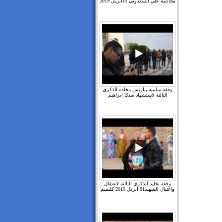
محاكمة علي السعدوني 15ابريل 2019
وقفة سلمية بباريس مخلدة للذكرى
الثالثة لاستشهاد صيكا ابراهيم
وقفة تخليد الذكرى الثالثة لاعتقال
واغتيال الشهيد01 ابريل 2019 كليميم