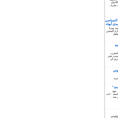
أحيان
 معزة...
 السياسي
دي أبهاه
كتوبر 2019: المرصد ميديا
ريخ السبت 12 أكتوبر 2019 إدارة السجن
لمعتقل
جة
المغرب
 سبب تعثر
يرى أن
وني
ريد
مجد"
 عهد
لمجد : انت
منذ...
يولوجي