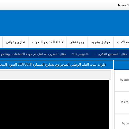
ءا
 الادب
مواثيق وعهود
وجهة نظر
فضاء الكتب و البحوث
تعازي و تهاني
-
-
ستنقع الفكري
08 نوفمبر 2019
مقال : المغرب بعد لبنان في موجة الانتفاضات.. وهذا هو الحل
علوات يثبت العلم الوطني الصحراوي بشارع السمارة 25/6/2018 العيون المحتلة
زء الثالث by press said on
ء الثاني by press said on
ول by press said on