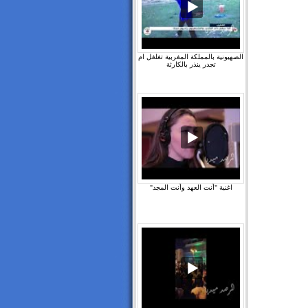
الصهيونية بالمملكة المغربية تغلغل ام
تجدر ينذر بالكارثة
اغنية "أنت العهد وأنت المجد"