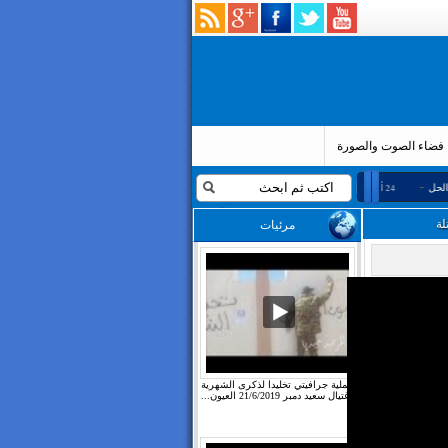
فضاء الصوت والصورة
-
24 أكتوبر 2019
مقال :انطباع حول تصريح سعيداني
22 أكتوبر 2019
انتهاكات متواصلة تطال المع
مرئيات
عملية جرافيتي تخليدا لذكرى الشهرية
لاغتيال سعيد دمبر 21/6/2019 العيون...