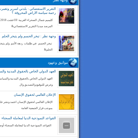
وجهة نظر
التقرير الاستقصائي : بلدتي اسرير وتغم
رحمة سياسة الاراض المحروقة ؟
كليميم شم
المرصد ميديا التقرير الاستقصائي&
وجهة نظر : تبخر الحسم ولم يتبخر الحلم
تبخر الحسم في ظلمات ردهة الأمم ولم يتبخر
الحلم&
مواثيق وعهود
العهد الدولي الخاص بالحقوق المدنية والس
العهد الدولي الخاص بالحقوق المدنية والسياسي
وعرض للتوقيع والتصديق وال
الإعلان العالمي لحقوق الإنسان
الإعلان العالمي لحقوق الإنسان اعتمد ونشر على
بموجب قرار الجمعية العامة
القواعد النموذجية الدنيا لمعاملة السجناء
القواعد النموذجية الدنيا لمعاملة السجناء أوص