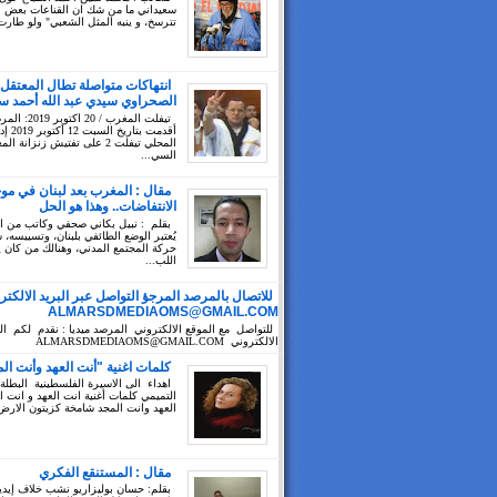
سعيداني ما من شك ان القناعات بعض ال
تترسخ، و ينبه المثل الشعبي" ولو طارت
انتهاكات متواصلة تطال المعتقل
الصحراوي سيدي عبد الله أحمد سي
تيفلت المغرب / 20 ا
أقدمت بتا
المحلي تيفلت 2 على تفتيش زنزانة ا
السي...
مقال : المغرب بعد لبنان في مو
الانتفاضات.. وهذا هو الحل
بقلم : نبيل بكاني صحفي وكاتب من 
يُعتبر الوضع الطائفي بلبنان، وتسييسه،
حركة المجتمع المدني، وهنالك من كان 
اللب...
للاتصال بالمرصد المرجؤ التواصل عبر البريد الالكتر
ALMARSDMEDIAOMS@GMAIL.COM
للتواصل مع الموقع الالكتروني المرصد ميديا : نقدم لكم الب
الالكتروني ALMARSDMEDIAOMS@GMAIL.COM
كلمات اغنية "أنت العهد وأنت ال
اهداء الى الاسيرة الفلسطينية البطلة
التميمي كلمات أغنية انت العهد و انت ا
العهد وانت المجد شامخة كزيتون الارض 
مقال : المستنقع الفكري
بقلم: حسان بوليزاريو نشب خلاف إيد