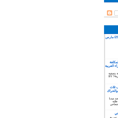
قمع وقفة سلمية بمدينة كليميم 29/ مارس
لمكلفة
 الغربية
ة بتصفية
الاستعمار بخصوص الصحراء الغربية دورة74 BY
 ثلاث
والحراك
توبر 2019 : المرصد ميديا
طلبة
حتجاجي
ني
 تصريح