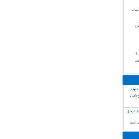
إنسان
ال
 ؟
لان
لداودي
 الْمُطْم
ة الرفيق
فس المط