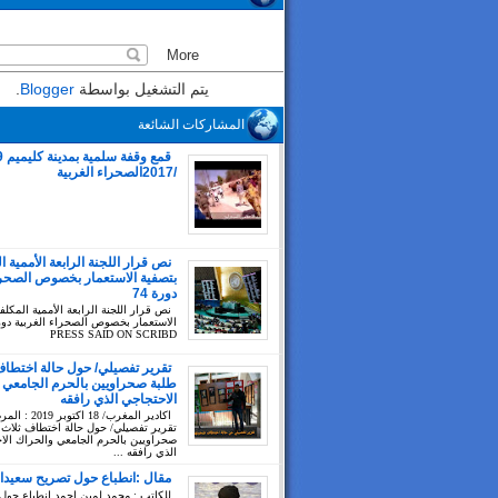
يتم التشغيل بواسطة
Blogger
.
المشاركات الشائعة
/2017الصحراء الغربية
نص قرار اللجنة الرابعة الأممية ا
بتصفية الاستعمار بخصوص الصحراء
دورة 74
نص قرار اللجنة الرابعة الأممية المكلف
PRESS SAID ON SCRIBD
تقرير تفصيلي/ حول حالة اختطاف
طلبة صحراويين بالحرم الجامعي 
الاحتجاجي الذي رافقه
اكادير المغرب/ 18 اك
تقرير تفصيلي/ حول حالة اختطاف ثلاث 
صحراويين بالحرم الجامعي والحراك الا
الذي رافقه ...
مقال :انطباع حول تصريح سعيدا
للكاتب : محمد لمين احمد انطباع حول