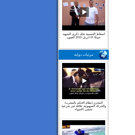
اسقاط الجنسية تخلد ذكرى الشهيد
صيكا 01 ابريل 2019 العيون
مرئيات دولية
المخزن (نظام الحكم بالمغرب)
والحركة الصهيونية علاقة غير شرعية
تخشى الاضواء