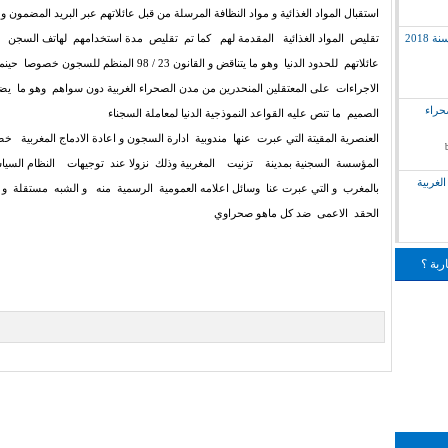
استقبال المواد الغذائية و مواد النظافة المرسلة من قبل عائلاتهم عبر البريد المضمون 
2018
تقليص المواد الغذائية المقدمة لهم كما تم تقليص مدة استخدامهم لهاتف السجن ف
عائلاتهم للحدود الدنيا وهو ما يتناقض و القانون 23 / 98 المنظم للس
الاجراءات على المعتقلين المنحدرين من مدن الصحراء الغربية دون سواهم وهو ما 
لق بالصحراء
الصميم ما تنص عليه القواعد النموذجية الدنيا لمعاملة السجناء
العنصرية المقيتة التي عبرت عنها مندوبية ادارة السجون و اعادة الادماج المغرب
المؤسسة السجنية بمدينة تزنيت المغربية وذلك نزولا عند توجيهات النظام السيا
لغربية
بالمغرب و التي عبرت عنا وسائل اعلامه العمومية الرسمية منه و الشبه مستقلة و ا
الحقد الاعمى ضد كل ماهو صحراوي
ربة ؟