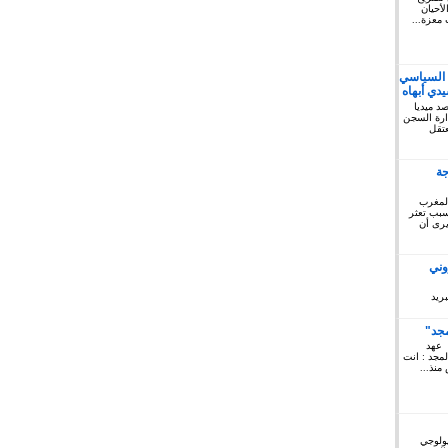
أحيان
 معزة...
 السياسي
دي أبهاه
كتوبر 2019: المرصد ميديا
ريخ السبت 12 أكتوبر 2019 إدارة السجن
لمعتقل
جة
المغرب
 سبب تعثر
يرى أن
وني
ريد
مجد"
 عهد
لمجد : انت
منذ...
يولوجي