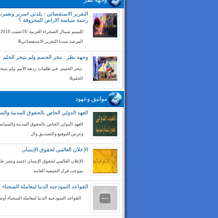
وجهة نظر
التقرير الاستقصائي : بلدتي اسرير وتغم
رحمة سياسة الاراض المحروقة ؟
كليميم شم
المرصد ميديا التقرير الاستقصائي&
وجهة نظر : تبخر الحسم ولم يتبخر الحلم
تبخر الحسم في ظلمات ردهة الأمم ولم يتبخر
الحلم&
مواثيق وعهود
العهد الدولي الخاص بالحقوق المدنية والس
العهد الدولي الخاص بالحقوق المدنية والسياسي
وعرض للتوقيع والتصديق وال
الإعلان العالمي لحقوق الإنسان
الإعلان العالمي لحقوق الإنسان اعتمد ونشر على
بموجب قرار الجمعية العامة
القواعد النموذجية الدنيا لمعاملة السجناء
القواعد النموذجية الدنيا لمعاملة السجناء أوص