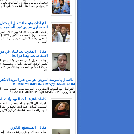
سعيداني ما من شك ان القناعات بعض ال
تترسخ، و ينبه المثل الشعبي" ولو طارت
انتهاكات متواصلة تطال المعتقل
الصحراوي سيدي عبد الله أحمد سي
تيفلت المغرب / 20 ا
أقدمت بتا
المحلي تيفلت 2 على تفتيش زنزانة ا
السي...
مقال : المغرب بعد لبنان في مو
الانتفاضات.. وهذا هو الحل
بقلم : نبيل بكاني صحفي وكاتب من 
يُعتبر الوضع الطائفي بلبنان، وتسييسه،
حركة المجتمع المدني، وهنالك من كان 
اللب...
للاتصال بالمرصد المرجؤ التواصل عبر البريد الالكتر
ALMARSDMEDIAOMS@GMAIL.COM
للتواصل مع الموقع الالكتروني المرصد ميديا : نقدم لكم الب
الالكتروني ALMARSDMEDIAOMS@GMAIL.COM
كلمات اغنية "أنت العهد وأنت ال
اهداء الى الاسيرة الفلسطينية البطلة
التميمي كلمات أغنية انت العهد و انت ا
العهد وانت المجد شامخة كزيتون الارض 
مقال : المستنقع الفكري
بقلم: حسان بوليزاريو نشب خلاف إيد