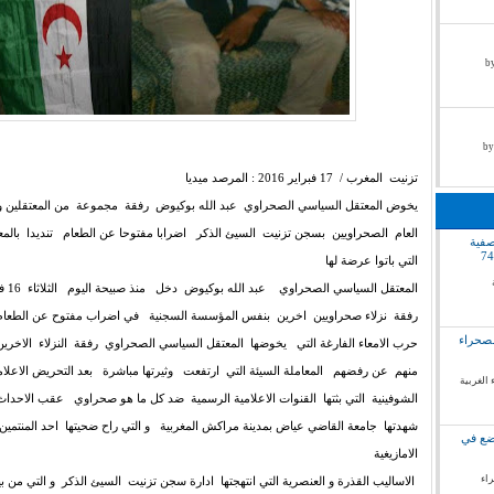
by pr
تزنيت المغرب / 17 فبراير 2016 : المرصد ميديا
يخوض المعتقل السياسي الصحراوي عبد الله بوكيوض رفقة مجموعة من المعتقلين و
العام الصحراويين بسجن تزنيت السيئ الذكر اضرابا مفتوحا عن الطعام تنديدا بالمعام
صفية
التي باتوا عرضة لها
رفقة نزلاء صحراويين اخرين بنفس المؤسسة السجنية في اضراب مفتوح عن الطعام
لصحراء
حرب الامعاء الفارغة التي يخوضها المعتقل السياسي الصحراوي رفقة النزلاء الاخرين 
منهم عن رفضهم المعاملة السيئة التي ارتفعت وثيرتها مباشرة بعد التحريض الاعلام
 الغربية
الشوفينية التي بثتها القنوات الاعلامية الرسمية ضد كل ما هو صحراوي عقب الاحداث 
شهدتها جامعة القاضي عياض بمدينة مراكش المغربية و التي راح ضحيتها احد المنتمين ل
وضع في
الامازيغية
راء
الاساليب القذرة و العنصرية التي انتهجتها ادارة سجن تزنيت السيئ الذكر و التي من بي