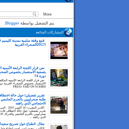
يتم التشغيل بواسطة
Blogger
.
المشاركات الشائعة
/2017الصحراء الغربية
نص قرار اللجنة الرابعة الأممية ا
بتصفية الاستعمار بخصوص الصحراء
دورة 74
نص قرار اللجنة الرابعة الأممية المكلف
PRESS SAID ON SCRIBD
تقرير تفصيلي/ حول حالة اختطاف
طلبة صحراويين بالحرم الجامعي 
الاحتجاجي الذي رافقه
اكادير المغرب/ 18 اك
تقرير تفصيلي/ حول حالة اختطاف ثلاث 
صحراويين بالحرم الجامعي والحراك الا
الذي رافقه ...
مقال :انطباع حول تصريح سعيدا
للكاتب : محمد لمين احمد انطباع حول