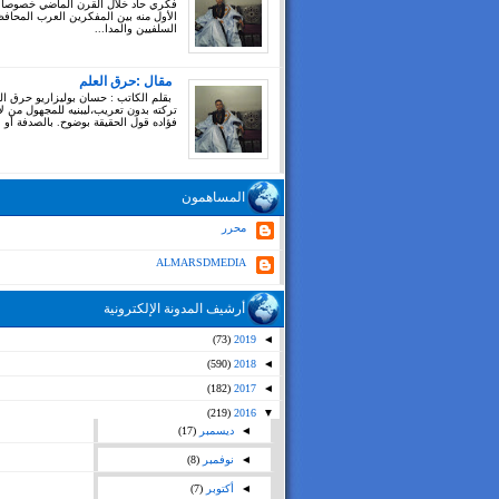
فكري حاد خلال القرن الماضي خصوصا
الأول منه بين المفكرين العرب المحاف
السلفيين والمدا...
مقال :حرق العلم
بقلم الكاتب : حسان بوليزاريو حرق ال
تركته بدون تعريب،ليبنيه للمجهول من ل
فؤاده قول الحقيقة بوضوح. بالصدفة أو بغ
المساهمون
محرر
ALMARSDMEDIA
أرشيف المدونة الإلكترونية
(73)
2019
◄
(590)
2018
◄
(182)
2017
◄
(219)
2016
▼
◄
ديسمبر
(17)
◄
نوفمبر
(8)
◄
أكتوبر
(7)