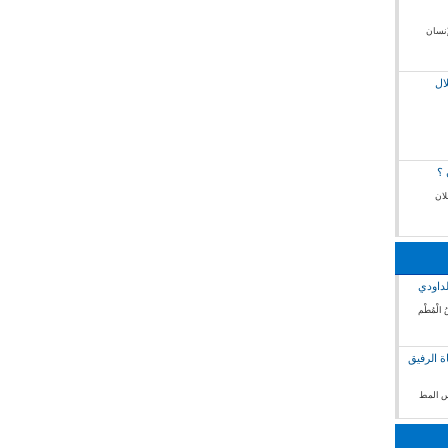
إنسان
ال
 ؟
لان
لداودي
 الْمُطْم
ة الرفيق
فس المط