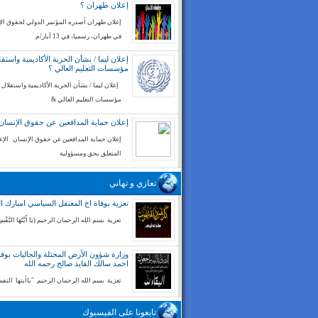
إعلان طهران ؟
إعلان طهران أصدره المؤتمر الدولي لحقوق ال
في طهران، رسميا، في 13 آيار/م
إعلان ليما / بشأن الحرية الأكاديمية واستقل
مؤسسات التعليم العالي ؟
إعلان ليما / بشأن الحرية الأكاديمية واستقلال
مؤسسات التعليم العالي &
إعلان حماية المدافعين عن حقوق الإنسان
إعلان حماية المدافعين عن حقوق الإنسان الإع
المتعلق بحق ومسؤولية
تعازي و تهاني
تعزية بوفاة اخ المعتقل السياسي امبارك ا
تعزية بسم الله الرحمان الرحيم (يَا أَيَّتُهَا النَّفْسُ
وزارة شؤون الأرض المحتلة والجاليات بوفا
احمد سالك القايد صالح رحمه الله
تعزية بسم الله الرحمان الرحيم "ياأيتها الن
تابعونا على الفيسبوك