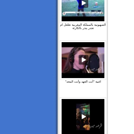
الصهيونية بالمملكة المغربية تغلغل ام
تجدر ينذر بالكارثة
اغنية "أنت العهد وأنت المجد"