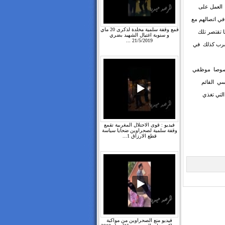
و العمل على
ي اتصالهم مع
قمع وقفة سلمية مخلدة لذكرى 20 ماي
جون خصوصا حينما تقتصر تلك
و سنوية اغتيال الشهيد بضري
21/5/2019 ...
يضرب كذلك في
ية خصوصا موظفي
سي القائم
لتي تغذي
فيديو : قوى الاحتلال المغربية تقمع
وقفة سلمية لصحراوين ضحايا سياسة
قطع الارزاق 1...
فيديو منع الصحراوين من مواكبة