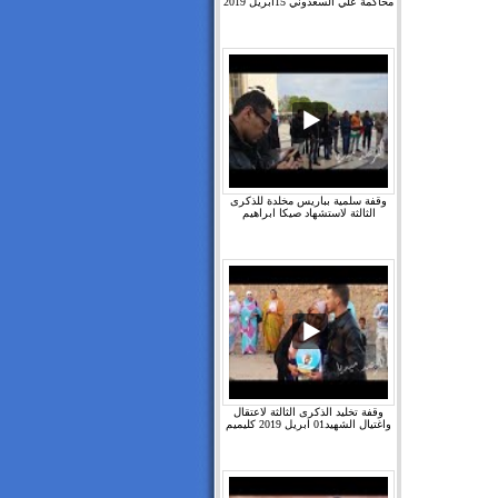
محاكمة علي السعدوني 15ابريل 2019
وقفة سلمية بباريس مخلدة للذكرى
الثالثة لاستشهاد صيكا ابراهيم
وقفة تخليد الذكرى الثالثة لاعتقال
واغتيال الشهيد01 ابريل 2019 كليميم