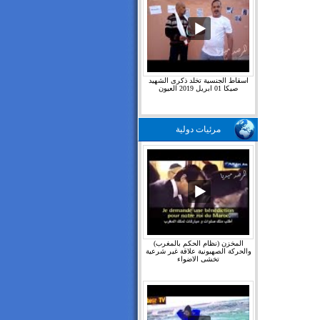
اسقاط الجنسية تخلد ذكرى الشهيد
صيكا 01 ابريل 2019 العيون
مرئيات دولية
المخزن (نظام الحكم بالمغرب)
والحركة الصهيونية علاقة غير شرعية
تخشى الاضواء