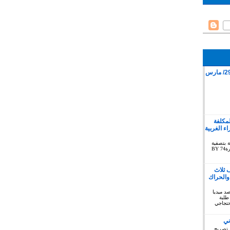
قمع وقفة سلمية بمدينة كليميم 29/ مارس
لمكلفة
 الغربية
ة بتصفية
الاستعمار بخصوص الصحراء الغربية دورة74 BY
 ثلاث
والحراك
توبر 2019 : المرصد ميديا
طلبة
حتجاجي
ني
 تصريح