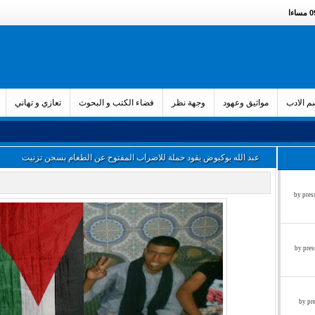
ءا
 الادب
مواثيق وعهود
وجهة نظر
فضاء الكتب و البحوث
تعازي و تهاني
عبد الله بوكيوض يقود حملة للاضراب المفتوح عن الطعام بسجن تزنيت
زء الثالث by press said on
ء الثاني by press said on
ول by press said on