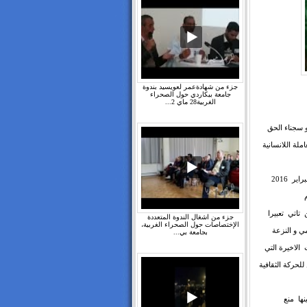
جزء من شهادةعمر لعويسيد بندوة
جامعة بيكاردي حول الصحراء
الغربية28 ماي 2...
 سجناء الحق
لة اللانسانية
المعتقل السياسي الصحراوي عبد الله بوكيوض دخل منذ صبيحة اليوم الثلاثاء 16 فبراير 2016
تاتي تعبيرا
جزء من اشغال الندوة المتعددة
الإختصاصات حول الصحراء الغربية،
ي و النزعة
بجامعة بي...
الاخيرة التي
لحركة الثقافية
نها منع