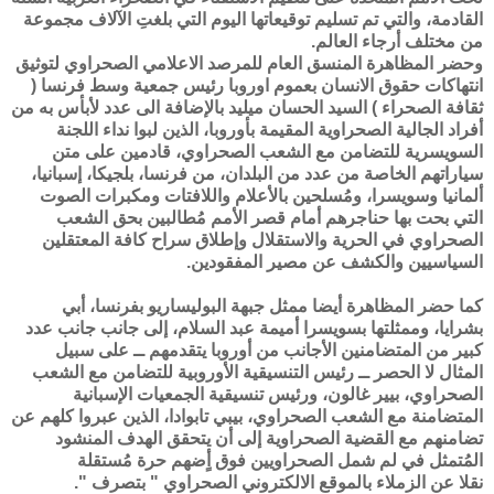
القادمة، والتي تم تسليم توقيعاتها اليوم التي بلغتِ الآلاف مجموعة
من مختلف أرجاء العالم.
وحضر المظاهرة المنسق العام للمرصد الاعلامي الصحراوي لتوثيق
انتهاكات حقوق الانسان بعموم اوروبا رئيس جمعية وسط فرنسا (
ثقافة الصحراء ) السيد الحسان ميليد بالإضافة الى عدد لأبأس به من
أفراد الجالية الصحراوية المقيمة بأوروبا، الذين لبوا نداء اللجنة
السويسرية للتضامن مع الشعب الصحراوي، قادمين على متن
سياراتهم الخاصة من عدد من البلدان، من فرنسا، بلجيكا، إسبانيا،
ألمانيا وسويسرا، ومُسلحين بالأعلام واللافتات ومكبرات الصوت
التي بحت بها حناجرهم أمام قصر الأمم مُطالبين بحق الشعب
الصحراوي في الحرية والاستقلال وإطلاق سراح كافة المعتقلين
السياسيين والكشف عن مصير المفقودين.
كما حضر المظاهرة أيضا ممثل جبهة البوليساريو بفرنسا، أبي
بشرايا، وممثلتها بسويسرا أميمة عبد السلام، إلى جانب جانب عدد
كبير من المتضامنين الأجانب من أوروبا يتقدمهم ــ على سبيل
المثال لا الحصر ــ رئيس التنسيقية الأوروبية للتضامن مع الشعب
الصحراوي، بيير غالون، ورئيس تنسيقية الجمعيات الإسبانية
المتضامنة مع الشعب الصحراوي، بيبي تابوادا، الذين عبروا كلهم عن
تضامنهم مع القضية الصحراوية إلى أن يتحقق الهدف المنشود
المُتمثل في لم شمل الصحراويين فوق أٍضهم حرة مُستقلة
نقلا عن الزملاء بالموقع الالكتروني الصحراوي " بتصرف ".