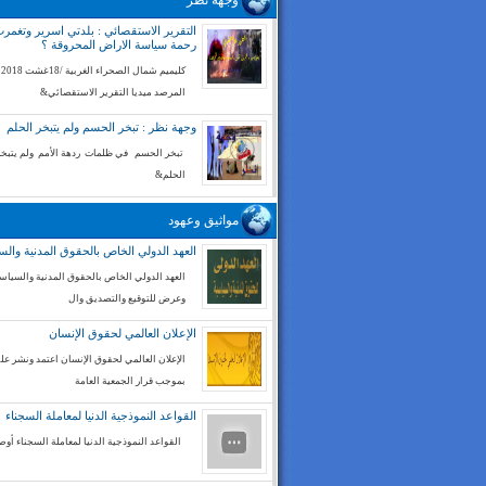
وجهة نظر
التقرير الاستقصائي : بلدتي اسرير وتغم
رحمة سياسة الاراض المحروقة ؟
كليميم شم
المرصد ميديا التقرير الاستقصائي&
وجهة نظر : تبخر الحسم ولم يتبخر الحلم
تبخر الحسم في ظلمات ردهة الأمم ولم يتبخر
الحلم&
مواثيق وعهود
العهد الدولي الخاص بالحقوق المدنية والس
العهد الدولي الخاص بالحقوق المدنية والسياسي
وعرض للتوقيع والتصديق وال
الإعلان العالمي لحقوق الإنسان
الإعلان العالمي لحقوق الإنسان اعتمد ونشر على
بموجب قرار الجمعية العامة
القواعد النموذجية الدنيا لمعاملة السجناء
القواعد النموذجية الدنيا لمعاملة السجناء أوص