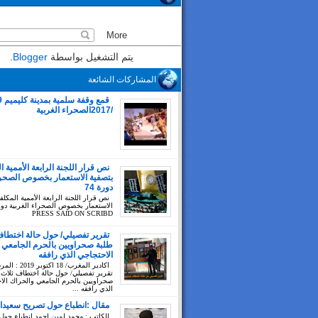
يتم التشغيل بواسطة
Blogger
.
المشاركات الشائعة
/2017الصحراء الغربية
نص قرار اللجنة الرابعة الأممية ا
بتصفية الاستعمار بخصوص الصحراء
دورة 74
نص قرار اللجنة الرابعة الأممية المكلف
PRESS SAID ON SCRIBD
تقرير تفصيلي/ حول حالة اختطاف
طلبة صحراويين بالحرم الجامعي 
الاحتجاجي الذي رافقه
اكادير المغرب/ 18 اك
تقرير تفصيلي/ حول حالة اختطاف ثلاث 
صحراويين بالحرم الجامعي والحراك الا
الذي رافقه ...
مقال :انطباع حول تصريح سعيدا
للكاتب : محمد لمين احمد انطباع حول