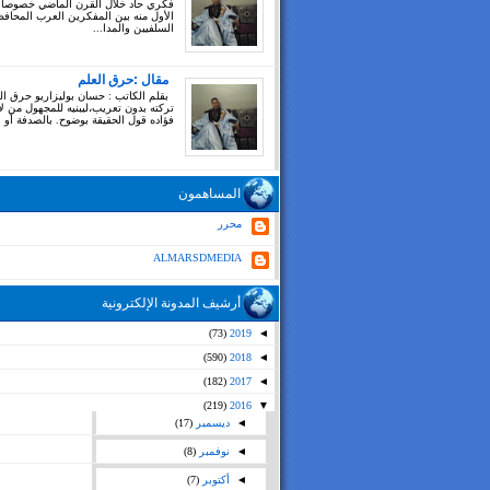
فكري حاد خلال القرن الماضي خصوصا
الأول منه بين المفكرين العرب المحاف
السلفيين والمدا...
مقال :حرق العلم
بقلم الكاتب : حسان بوليزاريو حرق ال
تركته بدون تعريب،ليبنيه للمجهول من ل
فؤاده قول الحقيقة بوضوح. بالصدفة أو بغ
المساهمون
محرر
ALMARSDMEDIA
أرشيف المدونة الإلكترونية
(73)
2019
◄
(590)
2018
◄
(182)
2017
◄
(219)
2016
▼
◄
ديسمبر
(17)
◄
نوفمبر
(8)
◄
أكتوبر
(7)