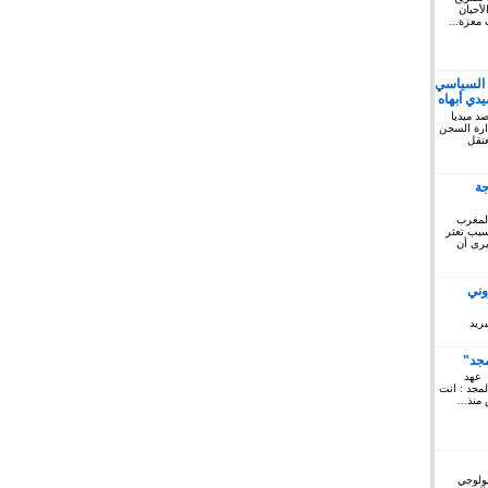
أحيان
 معزة...
 السياسي
دي أبهاه
كتوبر 2019: المرصد ميديا
ريخ السبت 12 أكتوبر 2019 إدارة السجن
لمعتقل
جة
المغرب
 سبب تعثر
يرى أن
وني
ريد
مجد"
 عهد
لمجد : انت
منذ...
يولوجي