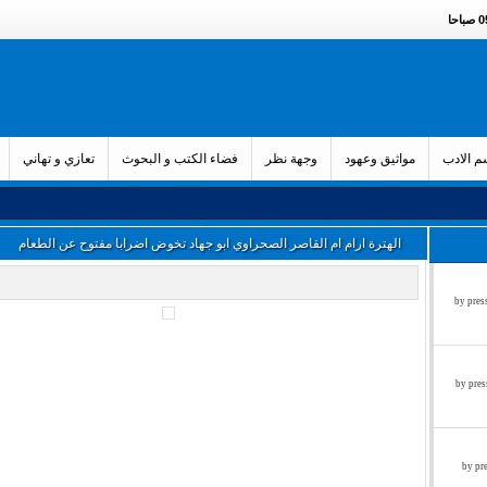
حا
 الادب
مواثيق وعهود
وجهة نظر
فضاء الكتب و البحوث
تعازي و تهاني
الهترة ارام ام القاصر الصحراوي ابو جهاد تخوض اضرابا مفتوح عن الطعام
زء الثالث by press said on
ء الثاني by press said on
ول by press said on