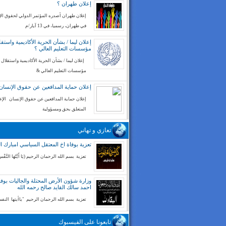
إعلان طهران ؟
إعلان طهران أصدره المؤتمر الدولي لحقوق ال
في طهران، رسميا، في 13 آيار/م
إعلان ليما / بشأن الحرية الأكاديمية واستقل
مؤسسات التعليم العالي ؟
إعلان ليما / بشأن الحرية الأكاديمية واستقلال
مؤسسات التعليم العالي &
إعلان حماية المدافعين عن حقوق الإنسان
إعلان حماية المدافعين عن حقوق الإنسان الإع
المتعلق بحق ومسؤولية
تعازي و تهاني
تعزية بوفاة اخ المعتقل السياسي امبارك ا
تعزية بسم الله الرحمان الرحيم (يَا أَيَّتُهَا النَّفْسُ
وزارة شؤون الأرض المحتلة والجاليات بوفا
احمد سالك القايد صالح رحمه الله
تعزية بسم الله الرحمان الرحيم "ياأيتها الن
تابعونا على الفيسبوك