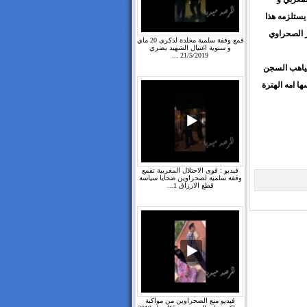
يستلزمه هذا
ر الصحراوي
قمع وقفة سلمية مخلدة لذكرى 20 ماي
و سنوية اغتيال الشهيد بضري
21/5/2019 ...
غياهب السجن
ا امه الهترة
فيديو : قوى الاحتلال المغربية تقمع
وقفة سلمية لصحراوين ضحايا سياسة
قطع الارزاق 1...
فيديو منع الصحراوين من مواكبة