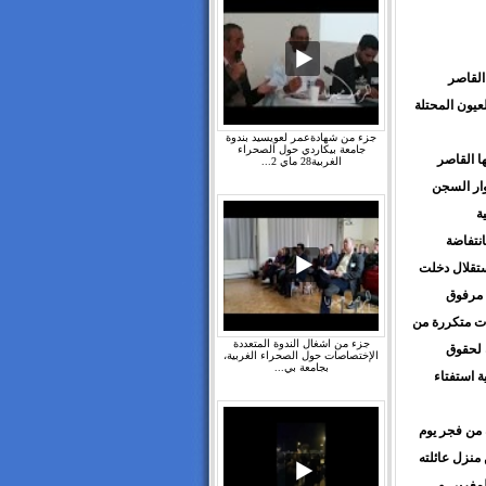
القاصر
عيون المحتلة
جزء من شهادةعمر لعويسيد بندوة
جامعة بيكاردي حول الصحراء
ا القاصر
الغربية28 ماي 2...
وار السجن
ة
نتفاضة
ستقلال دخلت
 مرفوق
ات متكررة من
جزء من اشغال الندوة المتعددة
ة لحقوق
الإختصاصات حول الصحراء الغربية،
بجامعة بي...
ة استفتاء
 من فجر يوم
منزل عائلته
لمغربي و