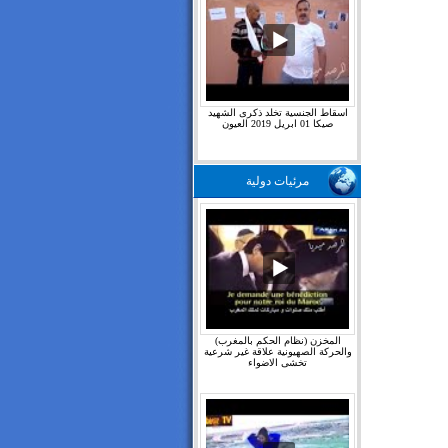
اسقاط الجنسية تخلد ذكرى الشهيد
صيكا 01 ابريل 2019 العيون
مرئيات دولية
المخزن (نظام الحكم بالمغرب)
والحركة الصهيونية علاقة غير شرعية
تخشى الاضواء