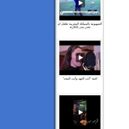
الصهيونية بالمملكة المغربية تغلغل ام
تجدر ينذر بالكارثة
اغنية "أنت العهد وأنت المجد"