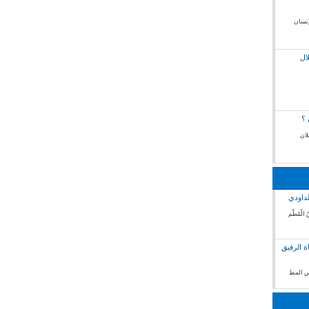
إنسان
ال
 ؟
لان
لداودي
 الْمُطْم
ة الرفيق
فس المط