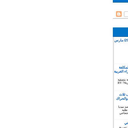
قمع وقفة سلمية بمدينة كليميم 29/ مارس
لمكلفة
 الغربية
ة بتصفية
الاستعمار بخصوص الصحراء الغربية دورة74 BY
 ثلاث
والحراك
توبر 2019 : المرصد ميديا
طلبة
حتجاجي
ني
 تصريح