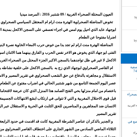
العيون المحتلة الصحراء الغربية / 09 شتنبر 2016 : المرصد ميديا
by pr
تخوض المناضلة الصحراوية الهترة منت ارام ام المعتقل السياسي الصحراوي 
ابوجهاد عابد الذي احيل يوم امس في اجراء تعسفي على السجن الاكحل بمدينة ال
اضرابا مفتوحا عن الطعام
المناضلة الهترة منت ارام لم تجد بدا من خوض حرب الامعاء الخاوية نصرة لابنه
الفتى ابو جهاد الذي يخوض هو الاخر نفس الحرب و الفارق بينهما هما الاثنان اس
الاكحل لا غير في ظل تواجدهما بالسجن الاكبر الجزء المحتل من الصحراء الغربي
صفية
ام القاصر الصحراوي ابوجهاد الذي زج به بالسجن الاكحل على خلفية نشاطه با
الاستقلال و مجاهرته بالدفاع عن حق الشعب الصحراوي في تقرير المصير و الا
عصر اليوم الجمعة التاسع من شهر شتنبر الحالي في اضراب مفتوح عن الطعام
باعتصام من امام منزلها بحي الفتح الصامد هذا المنزل الذي كان عرضة لاقتحام
لصحراء
قبل قوى الاحتلال المغربية و التي لا تتوانى في ارتكاب ابشع الانتهاكات الجسيم
 الغربية
الانسان ضد المجاهرين و المناصرين للحق الثابت في الحرية و الاستقلال عبر الي
تقرير المصير
و الجدير بالذكر ان عناصر الشرطة المغربية كانت قد اقدمت في حدود الرابعة
وضع في
الثلاثاء الماضي السادس من الشهر الجاري على اختطاف القاصر الصحراوي من 
راء
بعدما عمدت الى محاصر ة المنزل واقتحامه مما يعد خرقا سافرا لبنود القانون ا