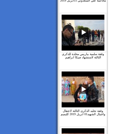
محاكمة علي السعدوني 15ابريل 2019
وقفة سلمية بباريس مخلدة للذكرى
الثالثة لاستشهاد صيكا ابراهيم
وقفة تخليد الذكرى الثالثة لاعتقال
واغتيال الشهيد01 ابريل 2019 كليميم