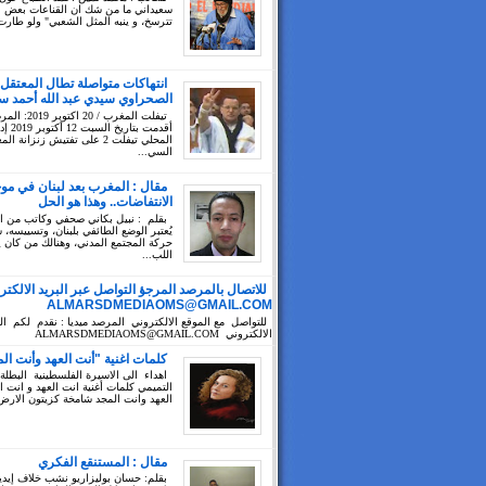
سعيداني ما من شك ان القناعات بعض ال
تترسخ، و ينبه المثل الشعبي" ولو طارت
انتهاكات متواصلة تطال المعتقل
الصحراوي سيدي عبد الله أحمد سي
تيفلت المغرب / 20 ا
أقدمت بتا
المحلي تيفلت 2 على تفتيش زنزانة ا
السي...
مقال : المغرب بعد لبنان في مو
الانتفاضات.. وهذا هو الحل
بقلم : نبيل بكاني صحفي وكاتب من 
يُعتبر الوضع الطائفي بلبنان، وتسييسه،
حركة المجتمع المدني، وهنالك من كان 
اللب...
للاتصال بالمرصد المرجؤ التواصل عبر البريد الالكتر
ALMARSDMEDIAOMS@GMAIL.COM
للتواصل مع الموقع الالكتروني المرصد ميديا : نقدم لكم الب
الالكتروني ALMARSDMEDIAOMS@GMAIL.COM
كلمات اغنية "أنت العهد وأنت ال
اهداء الى الاسيرة الفلسطينية البطلة
التميمي كلمات أغنية انت العهد و انت ا
العهد وانت المجد شامخة كزيتون الارض 
مقال : المستنقع الفكري
بقلم: حسان بوليزاريو نشب خلاف إيد