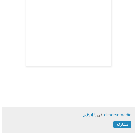
almarsdmedia
في
6:42 م
مشاركة