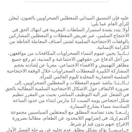
عليه فإن التنسيق الميداني للمعطلين الصحراويين بالعيون، ليعلن
للرأي العام عما يلي:
أولا: يندد بشدة استمرار السلطات المغربية في انتهاك الحق في
الاحتجاج السلمي، عبر تعريض المعطلات و المعطلين المشاركين
بالوقفات الاحتجاجية السلمية لشتى أصناف المعاملة الحاطة من
الكرامة الإنسانية.
ثــانـيا: يحيي عموم النساء الصحراويات المكافحات من مواقعهن،
من أجل الدفاع عن حقوقهن الاجتماعية و المدنية، ثم رفع جميع
مظاهر التهميش و الاقصاء الاجتماعي، معربا عن إشادته بحجم
المشاركة الكبيرة للمعطلات الصحراويات خلال الوقفة الاحتجاجية
السلمية الحضارية المخلدة لليوم العالمي للمرأة.
ثــالــثـا: يناشد عموم المعطلات و المعطلين الصحراويين، إلى
ضرورة الالتفاف حول الاشكال الاحتجاجية السلمية المطالبة بالحق
في الشغل عبر ألية التوظيف المباشر، بحيث من المقرر تنظيم
شكل احتجاجي يومه السبت 12 مارس ابتداء من حدود الساعة
السادسة مساء بشارع السمارة.
رابــعـا: يجدد تضامنه المطلق مع المعتقلين السياسيين مجموعة
أكديم إزيك في إضرابهم اللامحدود عن الطعام، مطالبا بضرورة
الافراج عنهم بدون قيد أو شرط.
خــامـســا: يؤكد بشكل مطلق عدم تخليه عن مرحلة الفصل الأول