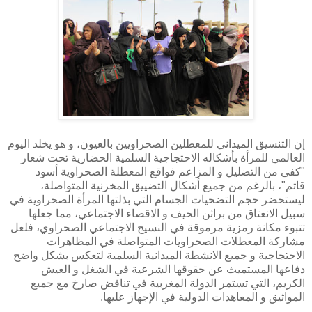
إن التنسيق الميداني للمعطلين الصحراويين بالعيون، و هو يخلد اليوم
العالمي للمرأة بأشكاله الاحتجاجية السلمية الحضارية تحت شعار
"كفى من التضليل و المزاعم فواقع المعطلة الصحراوية أسود
قاتم"، بالرغم من جميع أشكال التضييق المخزنية المتواصلة،
ليستحضر حجم التضحيات الجسام التي بذلتها المرأة الصحراوية في
سبيل الانعتاق من براثن الحيف و الاقصاء الاجتماعي، مما جعلها
تتبوء مكانة رمزية مرموقة في النسيج الاجتماعي الصحراوي، فلعل
مشاركة المعطلات الصحراويات المتواصلة في المظاهرات
الاحتجاجية و جميع الانشطة الميدانية السلمية لتعكس بشكل واضح
دفاعها المستميث عن حقوقها الشرعية في الشغل و العيش
الكريم، التي تستمر الدولة المغربية في تناقض صارخ مع جميع
المواثيق و المعاهدات الدولية في الإجهاز عليها.