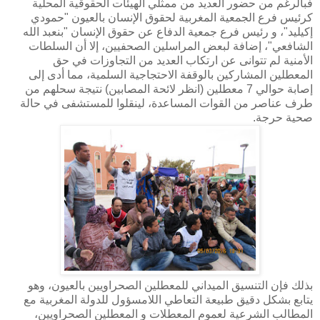
فبالرغم من حضور العديد من ممثلي الهيئات الحقوقية المحلية
كرئيس فرع الجمعية المغربية لحقوق الإنسان بالعيون "حمودي
إكيليد"، و رئيس فرع جمعية الدفاع عن حقوق الإنسان "بنعبد الله
الشافعي"، إضافة لبعض المراسلين الصحفيين، إلا أن السلطات
الأمنية لم تتوانى عن ارتكاب العديد من التجاوزات في حق
المعطلين المشاركين بالوقفة الاحتجاجية السلمية، مما أدى إلى
إصابة حوالي 7 معطلين (انظر لائحة المصابين) نتيجة سحلهم من
طرف عناصر من القوات المساعدة، لينقلوا للمستشفى في حالة
صحية حرجة.
بذلك فإن التنسيق الميداني للمعطلين الصحراويين بالعيون، وهو
يتابع بشكل دقيق طبيعة التعاطي اللامسؤول للدولة المغربية مع
المطالب الشرعية لعموم المعطلات و المعطلين الصحراويين،