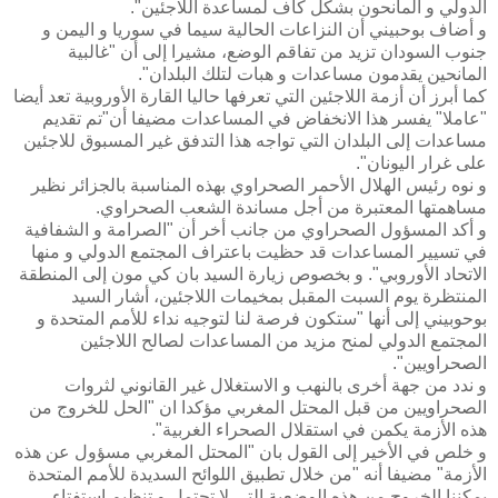
الدولي و المانحون بشكل كاف لمساعدة اللاجئين".
و أضاف بوحبيني أن النزاعات الحالية سيما في سوريا و اليمن و
جنوب السودان تزيد من تفاقم الوضع، مشيرا إلى أن "غالبية
المانحين يقدمون مساعدات و هبات لتلك البلدان".
كما أبرز أن أزمة اللاجئين التي تعرفها حاليا القارة الأوروبية تعد أيضا
"عاملا" يفسر هذا الانخفاض في المساعدات مضيفا أن"تم تقديم
مساعدات إلى البلدان التي تواجه هذا التدفق غير المسبوق للاجئين
على غرار اليونان".
و نوه رئيس الهلال الأحمر الصحراوي بهذه المناسبة بالجزائر نظير
مساهمتها المعتبرة من أجل مساندة الشعب الصحراوي.
و أكد المسؤول الصحراوي من جانب أخر أن "الصرامة و الشفافية
في تسيير المساعدات قد حظيت باعتراف المجتمع الدولي و منها
الاتحاد الأوروبي". و بخصوص زيارة السيد بان كي مون إلى المنطقة
المنتظرة يوم السبت المقبل بمخيمات اللاجئين، أشار السيد
بوحوبيني إلى أنها "ستكون فرصة لنا لتوجيه نداء للأمم المتحدة و
المجتمع الدولي لمنح مزيد من المساعدات لصالح اللاجئين
الصحراويين".
و ندد من جهة أخرى بالنهب و الاستغلال غير القانوني لثروات
الصحراويين من قبل المحتل المغربي مؤكدا ان "الحل للخروج من
هذه الأزمة يكمن في استقلال الصحراء الغربية".
و خلص في الأخير إلى القول بان "المحتل المغربي مسؤول عن هذه
الأزمة" مضيفا أنه "من خلال تطبيق اللوائح السديدة للأمم المتحدة
يمكننا الخروج من هذه الوضعية التي لا تحتمل و تنظيم استفتاء