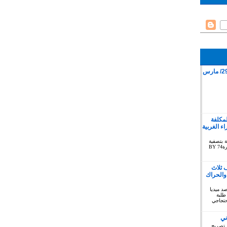
قمع وقفة سلمية بمدينة كليميم 29/ مارس
لمكلفة
 الغربية
ة بتصفية
الاستعمار بخصوص الصحراء الغربية دورة74 BY
 ثلاث
والحراك
توبر 2019 : المرصد ميديا
طلبة
حتجاجي
ني
 تصريح