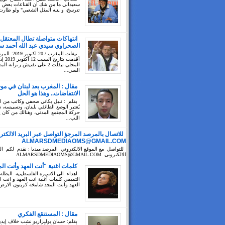
سعيداني ما من شك ان القناعات بعض ال
تترسخ، و ينبه المثل الشعبي" ولو طارت
انتهاكات متواصلة تطال المعتقل
الصحراوي سيدي عبد الله أحمد سي
تيفلت المغرب / 20 ا
أقدمت بتا
المحلي تيفلت 2 على تفتيش زنزانة ا
السي...
مقال : المغرب بعد لبنان في مو
الانتفاضات.. وهذا هو الحل
بقلم : نبيل بكاني صحفي وكاتب من 
يُعتبر الوضع الطائفي بلبنان، وتسييسه،
حركة المجتمع المدني، وهنالك من كان 
اللب...
للاتصال بالمرصد المرجؤ التواصل عبر البريد الالكتر
ALMARSDMEDIAOMS@GMAIL.COM
للتواصل مع الموقع الالكتروني المرصد ميديا : نقدم لكم الب
الالكتروني ALMARSDMEDIAOMS@GMAIL.COM
كلمات اغنية "أنت العهد وأنت ال
اهداء الى الاسيرة الفلسطينية البطلة
التميمي كلمات أغنية انت العهد و انت ا
العهد وانت المجد شامخة كزيتون الارض 
مقال : المستنقع الفكري
بقلم: حسان بوليزاريو نشب خلاف إيد