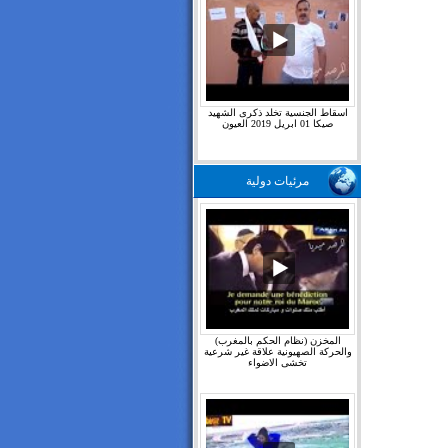
اسقاط الجنسية تخلد ذكرى الشهيد
صيكا 01 ابريل 2019 العيون
مرئيات دولية
المخزن (نظام الحكم بالمغرب)
والحركة الصهيونية علاقة غير شرعية
تخشى الاضواء