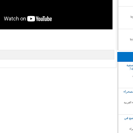
by pr
صفية
لصحراء
 الغربية
وضع في
راء