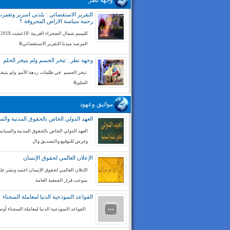
وجهة نظر
التقرير الاستقصائي : بلدتي اسرير وتغم
رحمة سياسة الاراض المحروقة ؟
كليميم شم
المرصد ميديا التقرير الاستقصائي&
وجهة نظر : تبخر الحسم ولم يتبخر الحلم
تبخر الحسم في ظلمات ردهة الأمم ولم يتبخر
الحلم&
مواثيق وعهود
العهد الدولي الخاص بالحقوق المدنية والس
العهد الدولي الخاص بالحقوق المدنية والسياسي
وعرض للتوقيع والتصديق وال
الإعلان العالمي لحقوق الإنسان
الإعلان العالمي لحقوق الإنسان اعتمد ونشر على
بموجب قرار الجمعية العامة
القواعد النموذجية الدنيا لمعاملة السجناء
القواعد النموذجية الدنيا لمعاملة السجناء أوص