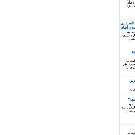
أحيان
 معزة...
 السياسي
دي أبهاه
كتوبر 2019: المرصد ميديا
ريخ السبت 12 أكتوبر 2019 إدارة السجن
لمعتقل
جة
المغرب
 سبب تعثر
يرى أن
وني
ريد
مجد"
 عهد
لمجد : انت
منذ...
يولوجي