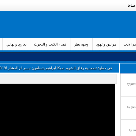
 الادب
مواثيق وعهود
وجهة نظر
فضاء الكتب و البحوث
تعازي و تهاني
في خطوة تصعيدية رفاق الشهيد صيكا ابراهيم يتسلقون جسر ام العشار 26 /4/20...
زء الثالث by press said on
ء الثاني by press said on
ول by press said on