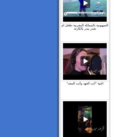
الصهيونية بالمملكة المغربية تغلغل ام
تجدر ينذر بالكارثة
اغنية "أنت العهد وأنت المجد"