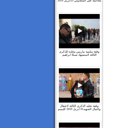
محاكمة علي السعدوني 15ابريل 2019
وقفة سلمية بباريس مخلدة للذكرى
الثالثة لاستشهاد صيكا ابراهيم
وقفة تخليد الذكرى الثالثة لاعتقال
واغتيال الشهيد01 ابريل 2019 كليميم