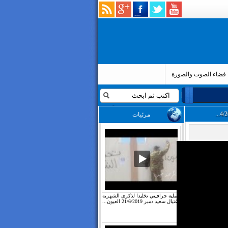
فضاء الصوت والصورة
مرئيات
عملية جرافيتي تخليدا لذكرى الشهرية
لاغتيال سعيد دمبر 21/6/2019 العيون...