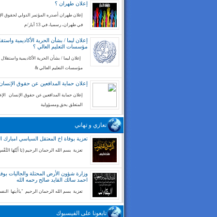
إعلان طهران ؟
إعلان طهران أصدره المؤتمر الدولي لحقوق ال
في طهران، رسميا، في 13 آيار/م
إعلان ليما / بشأن الحرية الأكاديمية واستقل
مؤسسات التعليم العالي ؟
إعلان ليما / بشأن الحرية الأكاديمية واستقلال
مؤسسات التعليم العالي &
إعلان حماية المدافعين عن حقوق الإنسان
إعلان حماية المدافعين عن حقوق الإنسان الإع
المتعلق بحق ومسؤولية
تعازي و تهاني
تعزية بوفاة اخ المعتقل السياسي امبارك ا
تعزية بسم الله الرحمان الرحيم (يَا أَيَّتُهَا النَّفْسُ
وزارة شؤون الأرض المحتلة والجاليات بوفا
احمد سالك القايد صالح رحمه الله
تعزية بسم الله الرحمان الرحيم "ياأيتها الن
تابعونا على الفيسبوك