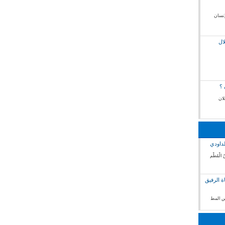
إنسان
ال
 ؟
لان
لداودي
 الْمُطْم
ة الرفيق
فس المط