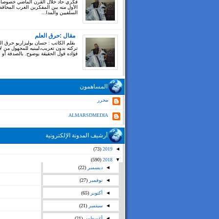
فكري حاد خلال القرن الماضي خصوصا
الأول منه بين المفكرين العرب المحاف
السلفيين والمدا...
مقال :حرق العلم
بقلم الكاتب : حسان بوليزاريو حرق ال
تركته بدون تعريب،ليبنيه للمجهول من ل
فؤاده قول الحقيقة بوضوح. بالصدفة أو بغ
المساهمون
محرر
ALMARSDMEDIA
أرشيف المدونة الإلكترونية
(73)
2019
◄
(590)
2018
▼
◄
ديسمبر
(22)
◄
نوفمبر
(27)
◄
أكتوبر
(65)
◄
سبتمبر
(21)
◄
أغسطس
(21)