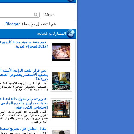
يتم التشغيل بواسطة
Blogger
.
المشاركات الشائعة
/2017الصحراء الغربية
نص قرار اللجنة الرابعة الأممية ا
بتصفية الاستعمار بخصوص الصحراء
دورة 74
نص قرار اللجنة الرابعة الأممية المكلف
PRESS SAID ON SCRIBD
تقرير تفصيلي/ حول حالة اختطاف
طلبة صحراويين بالحرم الجامعي 
الاحتجاجي الذي رافقه
اكادير المغرب/ 18 اك
تقرير تفصيلي/ حول حالة اختطاف ثلاث 
صحراويين بالحرم الجامعي والحراك الا
الذي رافقه ...
مقال :انطباع حول تصريح سعيدا
للكاتب : محمد لمين احمد انطباع حول