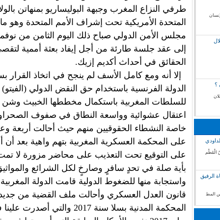
طرفي النزاع المغرب وجبهة البوليساريو بمنهاتن بالولا
إنسان
المتحدة الأمريكية تحت إشراف الأمم المتحدة وهو ما
ال
إلى عقد جلسة طارئة من أجل إيفاد بعثة أممية لتقص
الحقائق في أحداث أكديم إزيك.
إلا أنه ومع كامل الأسف لم ينجح في اتخاذ القرار ب
 ؟
الدولة الفرنسية باستخدام حق النقض الدولي (الفيتو)
لان
للسلطات المغربية باستكمال مخططها الخبيث وشن 
اعتقال عشوائية وواسعة النطاق في صفوف الصحراو
خاصة النشطاء الحقوقيين منهم حيث أحالت أربعة و
على المحكمة العسكرية المغربية بتهم واهية بعد أن أ
لداودي
 الْمُطْم
على التوقيع تحت التعذيب على محاضر مزورة لا تمت
بأية صلة في تحدٍ سافرٍ وصارخٍ لكل الشرائع والمواثيق
ة الرفيق
واستجابة منها للضغوط الدولية قامت الدولة المغربية 
قانون العدل العسكري وأحالت ملف القضية من جديد
فس المط