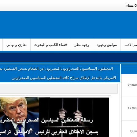
ءا
 الادب
مواثيق وعهود
وجهة نظر
فضاء الكتب و البحوث
تعازي و تهاني
المعتقلون السياسيون الصحراويون المضربون عن الطعام بسجن القنيطرة يط
الأمريكي بالتدخل لإطلاق سراح كافة المعتقلين السياسيين الصحراويين
زء الثالث by press said on
ء الثاني by press said on
ول by press said on