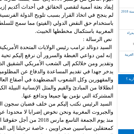
إيفاد بعثة أممية لتقصي الحقائق في أحداث أكديم إزيك 
2018
لم ينجح في اتخاذ القرار بسبب تلويح الدولة الفرنسية
باستخدام حق النقض الدولي (الفيتو) مما سمح للسل
المغربية باستكمال مخططها الخبيث.
لق بالصحراء
نص الرسالة :
السيد دونالد ترامب رئيس الولايات المتحدة الأمريكية
إنه لمن دواعي الغبطة والسرور أن نرفع إليكم تحية 
لغربية
وتقدير ومن خلالكم إلى الشعب الأمريكي الشقيق الذ
يدخر جهدا في تقديم المساعدة والدفاع عن المظلومي
والمقهورين وكل الشعوب المضطهدة في أصقاع العالم
ربة ؟
انطلاقا من المبادئ والقيم والمثل الإنسانية النبيلة الكو
المشتركة التي نؤمن بها جميعا وندافع عنها.
السيد الرئيس نكتب إليكم من خلف قضبان سجون ال
والجبروت المغربية ونحن نخوض إضرابا لا محدودا عن
منذ يوم الجمعة التاسع مارس 2018 من أجل 
كمعتقلين سياسيين صحراويين ، خاصة ترحيلنا إلى ال