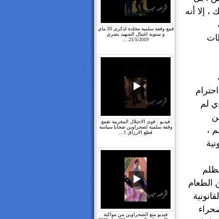
، إلا أنه
قمع وقفة سلمية مخلدة لذكرى 20 ماي
و سنوية اغتيال الشهيد بضري
طات
21/5/2019 ...
احترام
ي لم
ن
فيديو : قوى الاحتلال المغربية تقمع
وقفة سلمية لصحراوين ضحايا سياسة
 ،
قطع الارزاق 1...
نية
ظلم
 الطعام
حقوقنا القانونية
صحراء
فيديو منع الصحراوين من مواكبة