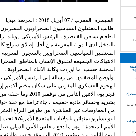
by pr
القنيطرة المغرب / 07 أبريل 2018 : المرصد ميديا
طالب المعتقلون السياسيون الصحراويون المضربون
الطعام بسجن القنيطرة ، الرئيس الأمريكي دونالد تر
بالتدخل لدى الدولة المغربية من أجل إطلاق سراح كا
المعتقلين السياسيين الصحراويين بالسجون المغربية 
الانتهاكات الجسيمة لحقوق الإنسان بالمناطق الصحراو
صفية
المحتلة حسب ما اوردت وكالة الانباء الصحراوية .
وأوضح المعتقلون في رسالة إلى الرئيس الأمريكي ، 
الهجوم العسكري المغربي على سكان مخيم أكديم إز
فجر يوم الاثنين الثامن من نوفمبر 2010
لصحراء
بشرية وخسائر مادية جسيمة ، جاء تزامنا مع عقد جول
 الغربية
من المفاوضات غير المباشرة بين طرفي النزاع المغر
البوليساريو بمنهاتن بالولايات المتحدة الأمريكية تحت
وضع في
الأمم المتحدة ؛ وهو ما دفع مجلس الأمن الدولي صبا
راء
اليوم الثامن من نوفمبر 2010 إلى عقد جلسة 