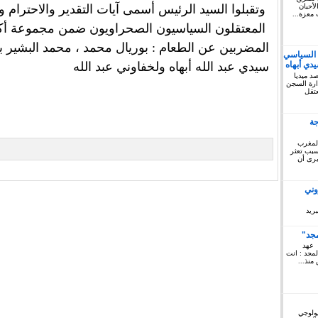
أحيان
وتقبلوا السيد الرئيس أسمى آيات التقدير والاحترام و
 معزة...
المعتقلون السياسيون الصحراويون ضمن مجموعة أك
المضربين عن الطعام : بوريال محمد ، محمد البشير بو
 السياسي
سيدي عبد الله أبهاه ولخفاوني عبد الله
دي أبهاه
كتوبر 2019: المرصد ميديا
ريخ السبت 12 أكتوبر 2019 إدارة السجن
لمعتقل
جة
المغرب
 سبب تعثر
يرى أن
وني
ريد
مجد"
 عهد
لمجد : انت
منذ...
يولوجي