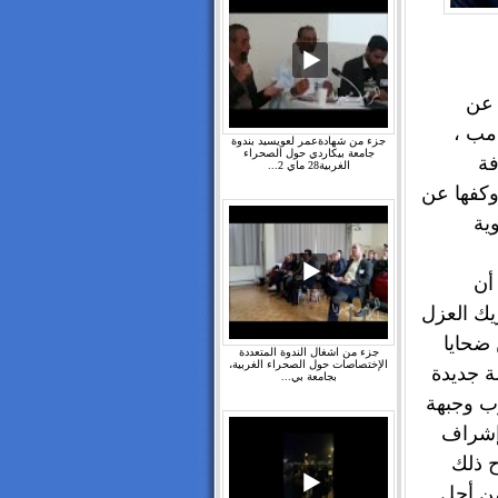
 عن
امب ،
جزء من شهادةعمر لعويسيد بندوة
جامعة بيكاردي حول الصحراء
فة
الغربية28 ماي 2...
وكفها عن
ية
أن
يك العزل
 وما خلفه من ضحايا
جزء من اشغال الندوة المتعددة
الإختصاصات حول الصحراء الغربية،
ة جديدة
بجامعة بي...
ب وجبهة
 إشراف
ح ذلك
طارئة من أجل