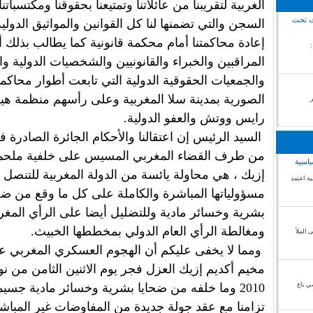
الغربية لتقريبنا من عائلاتنا وتمتيعنا بحقوقنا ومكتسباتن
رت تحت
السجن والتي تضمنها لنا كل القوانين والمواثيق الدولية
إعادة محاكمتنا أمام محكمة قانونية كما يطالب بذلك 
ال الصحراء الغربية /18غشت 2018 :
المراقبين والخبراء والقانونيين والشخصيات الدولية و
والجمعيات الحقوقية الدولية التي تابعت أطوار محاكمتن
الصورية بمدينة سلا المغربية وعلى رأسهم منظمة هي
رايس ووتش والعفو الدولية.
السيد الرئيس إن اعتقالنا والأحكام الجائرة الصادرة ف
من طرف القضاء المغربي المسيس على خلفية ملحمة
ياسية
إزيك ، هي محاولة يائسة من الدولة المغربية للتنصل
ة اعتمد
مسؤولياتها المباشرة والكاملة على كل ما وقع من ضح
بشرية وخسائر مادية وللتضليل أيضا على الرأي المغر
ومغالطة الرأي العام الدولي بمخططها الخبيث.
 الملأ
ومما لا يخفى عليكم أن الهجوم العسكري المغربي 
مخيم أكديم إزيك العزل فجر يوم الاثنين الثامن من نو
ي باع
2010 وما خلفه من ضحايا بشرية وخسائر مادية جسيم
تزامنا مع عقد جولة جديدة من المفاوضات غير المباش