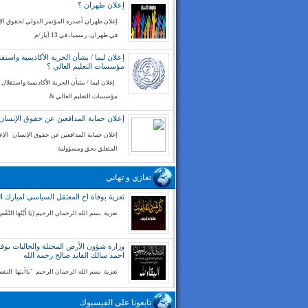
إعلان طهران ؟
إعلان طهران أصدره المؤتمر الدولي لحقوق ال
في طهران، رسميا، في 13 آيار/م
إعلان ليما / بشأن الحرية الأكاديمية واستقل
مؤسسات التعليم العالي ؟
إعلان ليما / بشأن الحرية الأكاديمية واستقلال
مؤسسات التعليم العالي &
إعلان حماية المدافعين عن حقوق الإنسان
إعلان حماية المدافعين عن حقوق الإنسان الإع
المتعلق بحق ومسؤولية
تعازي و تهاني
تعزية بوفاة اخ المعتقل السياسي امبارك ا
تعزية بسم الله الرحمان الرحيم (يَا أَيَّتُهَا النَّفْسُ
وزارة شؤون الأرض المحتلة والجاليات بوفا
احمد سالك القايد صالح رحمه الله
تعزية بسم الله الرحمان الرحيم "ياأيتها الن
تابعونا على الفيسبوك