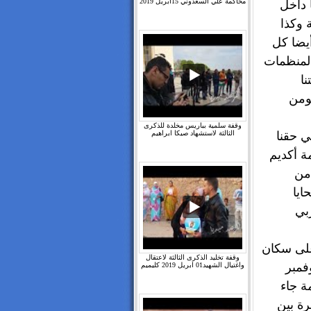
محاكمة علي السعدوني 15ابريل 2019
ا داخل
 وكذا
أيضا كل
المنظمات
ا
ومن
وقفة سلمية بباريس مخلدة للذكرى
ي حقنا
الثالثة لاستشهاد صيكا ابراهيم
 أكديم
 من
ايا
بي
على سكان
وقفة تخليد الذكرى الثالثة لاعتقال
فمبر
واغتيال الشهيد01 ابريل 2019 كليميم
ة جاء
رة بين