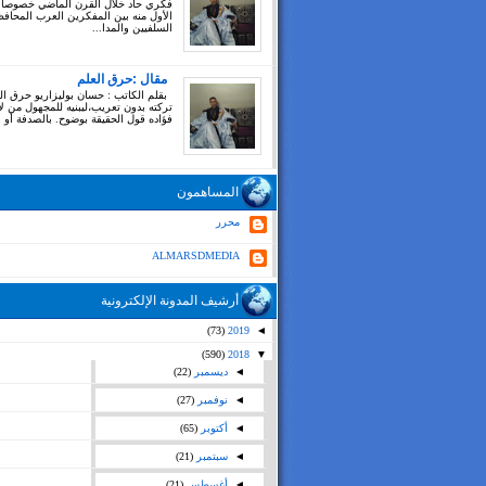
فكري حاد خلال القرن الماضي خصوصا
الأول منه بين المفكرين العرب المحاف
السلفيين والمدا...
مقال :حرق العلم
بقلم الكاتب : حسان بوليزاريو حرق ال
تركته بدون تعريب،ليبنيه للمجهول من ل
فؤاده قول الحقيقة بوضوح. بالصدفة أو بغ
المساهمون
محرر
ALMARSDMEDIA
أرشيف المدونة الإلكترونية
(73)
2019
◄
(590)
2018
▼
◄
ديسمبر
(22)
◄
نوفمبر
(27)
◄
أكتوبر
(65)
◄
سبتمبر
(21)
◄
أغسطس
(21)