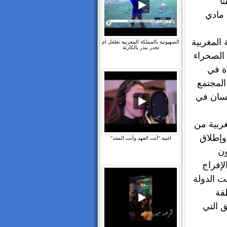
نا
 مادي
 المغربية
الصهيونية بالمملكة المغربية تغلغل ام
تجدر ينذر بالكارثة
 الصحراء
ة في
المجتمع
إنسان في
ربية من
 وإطلاق
اغنية "أنت العهد وأنت المجد"
ون
إفراج
 الدولة
طقة
 التي