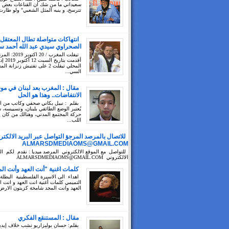
سعيداني ما من شك ان القناعات بعض ال
تترسخ، و ينبه المثل الشعبي" ولو طارت
انتهاكات متواصلة تطال المعتقل
الصحراوي سيدي عبد الله أحمد سي
تيفلت المغرب / 20 ا
أقدمت بتا
المحلي تيفلت 2 على تفتيش زنزانة ا
السي...
مقال : المغرب بعد لبنان في مو
الانتفاضات.. وهذا هو الحل
بقلم : نبيل بكاني صحفي وكاتب من 
يُعتبر الوضع الطائفي بلبنان، وتسييسه،
حركة المجتمع المدني، وهنالك من كان 
اللب...
للاتصال بالمرصد المرجؤ التواصل عبر البريد الالكتر
ALMARSDMEDIAOMS@GMAIL.COM
للتواصل مع الموقع الالكتروني المرصد ميديا : نقدم لكم الب
الالكتروني ALMARSDMEDIAOMS@GMAIL.COM
كلمات اغنية "أنت العهد وأنت ال
اهداء الى الاسيرة الفلسطينية البطلة
التميمي كلمات أغنية انت العهد و انت ا
العهد وانت المجد شامخة كزيتون الارض 
مقال : المستنقع الفكري
بقلم: حسان بوليزاريو نشب خلاف إيد