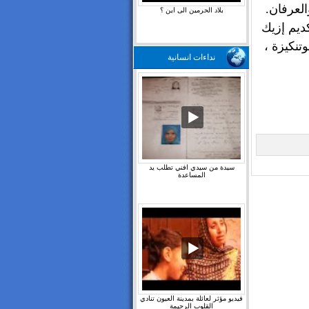
العرفان.
بلاد الحرمين الى اين ؟
ديم إزيك
تنكيزة ،
نداءات انسانية
سيدة من سيدي افني تطلب يد
المساعدة
فيديو مؤثر لعائلة بمدينة العيون تنادي
القلوب الرحيمة