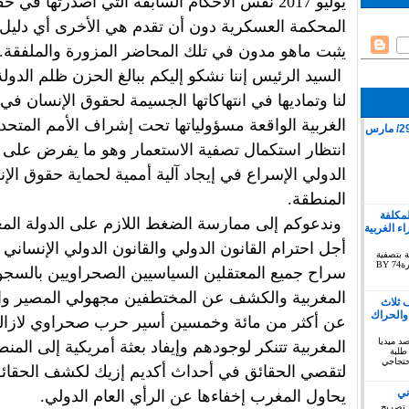
يوليو 2017 نفس الأحكام السابقة التي أصدرتها في حق
المحكمة العسكرية دون أن تقدم هي الأخرى أي دليل
يثبت ماهو مدون في تلك المحاضر المزورة والملفقة.
السيد الرئيس إننا نشكو إليكم ببالغ الحزن ظلم الدولة
لنا وتماديها في انتهاكاتها الجسيمة لحقوق الإنسان في
الغربية الواقعة مسؤولياتها تحت إشراف الأمم المتحد
قمع وقفة سلمية بمدينة كليميم 29/ مارس
انتظار استكمال تصفية الاستعمار وهو ما يفرض على 
الدولي الإسراع في إيجاد آلية أممية لحماية حقوق ال
المنطقة.
لمكلفة
وندعوكم إلى ممارسة الضغط اللازم على الدولة المغ
 الغربية
أجل احترام القانون الدولي والقانون الدولي الإنساني
ة بتصفية
الاستعمار بخصوص الصحراء الغربية دورة74 BY
سراح جميع المعتقلين السياسيين الصحراويين بالسج
المغربية والكشف عن المختطفين مجهولي المصير وال
 ثلاث
والحراك
عن أكثر من مائة وخمسين أسير حرب صحراوي لازالت
توبر 2019 : المرصد ميديا
المغربية تتنكر لوجودهم وإيفاد بعثة أمريكية إلى المن
طلبة
حتجاجي
لتقصي الحقائق في أحداث أكديم إزيك لكشف الحقائق
ني
يحاول المغرب إخفاءها عن الرأي العام الدولي.
 تصريح