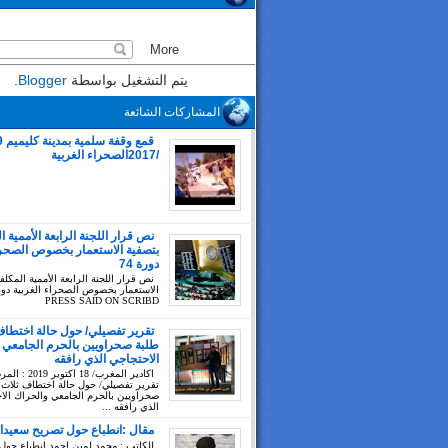
يتم التشغيل بواسطة
Blogger
.
المشاركات الشائعة
/2017الصحراء الغربية
نص قرار اللجنة الرابعة الأممية ا
بتصفية الاستعمار بخصوص الصحراء
دورة 74
نص قرار اللجنة الرابعة الأممية المكلف
PRESS SAID ON SCRIBD
تقرير تفصيلي/ حول حالة اختطاف
طلبة صحراويين بالحرم الجامعي 
الاحتجاجي الذي رافقه
اكادير المغرب/ 18 اك
تقرير تفصيلي/ حول حالة اختطاف ثلاث 
صحراويين بالحرم الجامعي والحراك الا
الذي رافقه ...
مقال :انطباع حول تصريح سعيدا
للكاتب : محمد لمين احمد انطباع حول