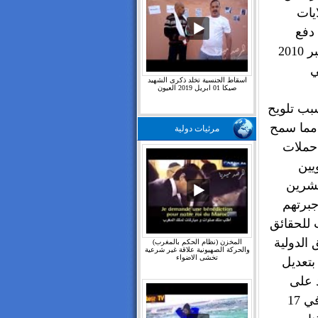
يات
 دفع
مجلس الأمن الدولي صباح ذلك اليوم الثامن من نوفمبر 2010
ي
اسقاط الجنسية تخلد ذكرى الشهيد
صيكا 01 ابريل 2019 العيون
سبب تلويح
 مما سمح
مرئيات دولية
حملات
يين
عشرين
جبرتهم
 للحقائق
 الدولية
المخزن (نظام الحكم بالمغرب)
والحركة الصهيونية علاقة غير شرعية
تخشى الاضواء
بتعديل
 على
المحكمة المدنية بسلا سنة 2017 والتي أصدرت علينا في 17