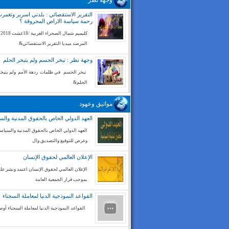
وجهة نظر
التقرير الاستقصائي : بلدتي اسرير وتغم
رحمة سياسة الاراض المحروقة ؟
كليميم شم
المرصد ميديا التقرير الاستقصائي&
وجهة نظر : تبخر الحسم ولم يتبخر الحلم
تبخر الحسم في ظلمات ردهة الأمم ولم يتبخر
الحلم&
مواثيق وعهود
العهد الدولي الخاص بالحقوق المدنية والس
العهد الدولي الخاص بالحقوق المدنية والسياسي
وعرض للتوقيع والتصديق وال
الإعلان العالمي لحقوق الإنسان
الإعلان العالمي لحقوق الإنسان اعتمد ونشر على
بموجب قرار الجمعية العامة
القواعد النموذجية الدنيا لمعاملة السجناء
القواعد النموذجية الدنيا لمعاملة السجناء أوص