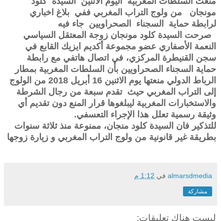
منعت السلطات المغربية اليوم الاثنين السيدة كلود
مونجان من ولوج التراب المغربي ففي بلاغ اخباري
لرابطة حماية السجناء الصحراويين جاء فيه
صرحت السيدة كلود مونجان زوجة المعتقل السياسي
النعمة الأصفاري عضو مجموعة أكديم ايزيك القابع في
سجن القنيطرة المركزي، في اتصال هاتفي مع رابطة
حماية السجناء الصحراويين بأن السلطات المغربية بمطار
الرباط الدولي منعتها يوم الاثنين 16 أبريل 2018 من الولوج
إلى التراب المغربي حيث تقدم سبعة من رجال الشرطة
والاستخبارات المغربية ليبلغوها قرار المنع دون تقديم أي
وثيقة رسمية تعلل هذا الإجراء التعسفي.
للتذكير فان السيدة كلود منجان، ممنوعة منذ ثلاثة سنوات
بطريقة غير قانونية من ولوج التراب المغربي و زيارة زوجها
almarsdmedia
في
1:12 م
مشاركة
ليست هناك تعليقات: