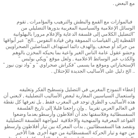
مع البعض .
فبالموازات مع القمع والبطش والترهيب والمؤامرات , تقوم
الوسائل الإعلامية والسياسية المغربية بدورها التضليلي من
"التضليل الكلامي إلى فلسفة الدعاية والإعلام مرورا بالبهلوانية
اللفظية إلى القياسات المموهة وفن قيادة النفوس ..الخ" عبر أبواقها
من جرائد أو صحف ,والهدف دائما استهداف المناضلين الصحراويين
وحشو عقول عامة الناس الغير واعية بما يحيكه المخزن بالوهم
والكذب عبر الوسائط الاعلامية , ولعل موقع "ويكي بوليس "
الإستخباراتي وموقع ما يسمى "فكراش صحراوي " و "واد نون نيوز "
.. الخ دليل على الأساليب الجديدة للإحتلال .
إعطاء النمودج المغربي في التضليل وتسطيح الفكر وتغليفه
واستعمال السياسيين المغاربة لبعض الأساليب التضليلية , لايعني أن
هذه الأساليب و الطرق توجد في المغرب فقط , بل تعرفها كل نقطة
في العالم العربي تقريبا , وإن راجعنا قليلا إلى تاريخ الفلسفة
السفسطائية وفلاسفتها نجد أن أفلاطون وأرسطو بعدما وضعوا
القواعد المعرفية والمنهجية والاخلاقية لمواجهة الفلسفة التضليلية
ونقصد هنا السفسطائيين , بدأت المعركة بين تيار أفلاطون وارسطو
من جهة و تيار الحركة السفسطائية من جهة أخرى هذا الأخير