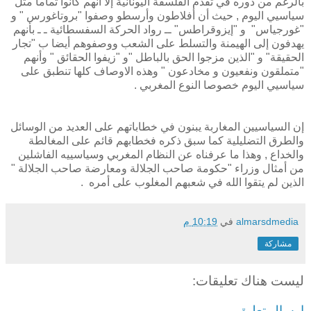
بالرغم من دوره في تقدم الفلسفة اليونانية إلا أنهم كانوا تماما مثل
سياسيي اليوم , حيث أن أفلاطون وأرسطو وصفوا "بروتاغورس " و
"غورجياس" و "إيزوقراطس" ــ رواد الحركة السفسطائية ـ ـ بأنهم
يهدفون إلى الهيمنة والتسلط على الشعب ووصفوهم أيضا ب "تجار
الحقيقة" و "الذين مزجوا الحق بالباطل "و "زيفوا الحقائق " وأنهم
"متملقون ونفعيون و مخادعون " وهذه الاوصاف كلها تنطبق على
سياسيي اليوم خصوصا النوع المغربي .
إن السياسيين المغاربة يبنون في خطاباتهم على العديد من الوسائل
والطرق التضليلية كما سبق ذكره فخطابهم قائم على المغالطة
والخداع , وهذا ما عرفناه عن النظام المغربي وسياسييه الفاشلين
من أمثال وزراء "حكومة صاحب الجلالة ومعارضة صاحب الجلالة "
الذين لم يتقوا الله في شعبهم المغلوب على أمره .
almarsdmedia
في
10:19 م
مشاركة
ليست هناك تعليقات:
إرسال تعليق