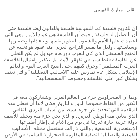
بقلم : مبارك الفهيمي
إن للتاريخ فلسفة كما للسياسة فلسفة وللقانون أيضا فلسفة حتى
أن التضليل له فلسفة , حيث أن الفلسفة هي عماد الأمور وهي التي
اعتمدت عليها الأمم والشعوب لتطوير نفسها وبناء ذاتها وحضارتها
وسياساتها , ولعل ما يفسر التراجع العربي منذ عقود هو تخليه عن
المنهج الفلسفي الذي كان للعرب دور هام فيه بل لم يكن التخلي
عن الفلسفة فقط سببا في تقهقر الأمة , بل تكفير واغتيال الفلاسفة
العرب "المسلمين" وحرق كتبهم ,حتى أصبح العرب اليوم والعالم
الإسلامي بشكل عام تمارس عليه "الأساليب التضليلية" والتي تعتمد
بشكل كبير على الفلسفة وخصوصا "السفسطائية".
وبما أن الصحراويين جزء من العالم العربي ويتشاركون معه في
الكثير من النقاط خصوصا الدين والتاريخ, فكان لابدا أن نعطي هذه
المقدمة التي تتحدث عن جزء بسيط من أسباب التردي الثقافي
الذي يعاني منه الوطن العربي , و الذي نحن جزء منه وتحتلنا للأسف
دولة عربية جارة غدرتنا في يوم من الأيام في إطار أطماعها
الإستعمارية التوسعية , والتي لا زالت تستعمل مختلف الأساليب
القمعية والتضليلية لتصفية المقاومة الصحراوية السلمية في الأرض