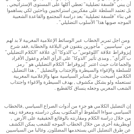
أن يبني "فلسفة تضليلية" تعطي أكلها على المستوى الإستراتيجي ,
بل تعتمد السلطة على مفكريين استراتجيين وباحثين لكي يساهموا
في بناء "فلسفة تضليلية" بعد دراسة المجتمع والقاعدة الشعبية
الموجه صوبها هذا" الأسلوب التضليلي" .
ومن اجل تمرير الخطاب عبر الوسائط الإعلامية المغربية لا بد لهم
من "سياسيين " مأجورين يتقنون فن البلاغة والخطابة ,فقد شرح
إيزوقراط علاقة "اللوغوس" ب"الذوكا" أي علاقة "الكلام التضليلي"
ب"الرأي" , ومدى تأثير "الذوكا" على الرأي العام وعقول الأفراد
والجماعات حيث اعتبر "إيزوقراط" الكلام التضليلي هو " رمز
للسلطة والإغواء والسيطرة والإجتذاب والتضليل " , هذا التضليل
الكلامي أصبحت جل المنابر السياسية منها والإعلامية المغربية
تستعمله ولو بشكل مكشوف , بهدف السيطرة والاغواء واجتذاب
الشعب المغربي وجعله ينساق كالقطيع .
إن التضليل الكلامي هو جزء من أدوات الصراع السياسي ,فالخطاب
السياسي سواءا الملفوظ أو المكتوب يمكن دراسته ومعرفة زيفه
من خلال دراسة الكلام ومقارنته بالوقائع الحقيقية على الأرض ,
أوبطريقة أخرى من خلال الخطاب الموجه للشعب يمكن الكشف
عن طرق التضليل التي يستخدمها المضللون, وغالبا من السياسيين