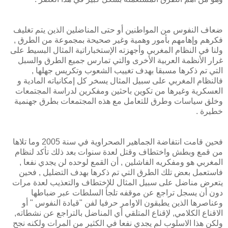
ضعاف النفوس من المواطنين أو حتى المناضلين الذين يتم تغليف
فكرهم وإهامهم بأمور وهمية وغير صحيحة بمجموعة من الطرق ,
ولنا في النظام المغربي وأجهزته الإستخباراتية المثال البسيط على
غرار الأنظمة العربية الأخرى والتي تمارس جميع الطرق والسبل
التي تم ذكرها مسبقا بهدف تغييب الشعوب وتكريس جهلها ,
فالنظام المغربي على سبيل المثال يسخر كل إمكانياته المادية و
العسكرية وغيرها من تكوين باحثين ومفكرين لدراسة المجتمعات
وخلق سياسات وطرق للتعامل مع هذه المجتمعات بطرق جهنمية
خطيرة .
فحين قامت انتفاضة الجماهير الصحراوية في سنة 2005 وما تلاها
من قمع وبطش واختطاف وقتل لعدة سنوات بعد ذلك تأكد لنظام
المغربي هو ومفكريه الفاشلين , أن القمع لوحده لن يجدي نفعا ,
فاستعمل بعض تلك الطرق التي تم ذكرها بهدف التضليل , فحين
يتعرض مناضل على سبيل المثال للإختطاف والتعذيب لعدة مرات
دون أن يسجل تراجع عن موقفه تلجأ السلطات عبر ضباطها
وعناصرها الذين يطبقون الاوامر حرفيا لفن "قيادة النفوس " أو
الاقناع الكلامي, لإقناع المتلقي أي المناضل بالتراجع عن نشطاته,
ولكن هذا الاسلوب لم يجدي نفعا في الكثير من المرات ولكنه نجح