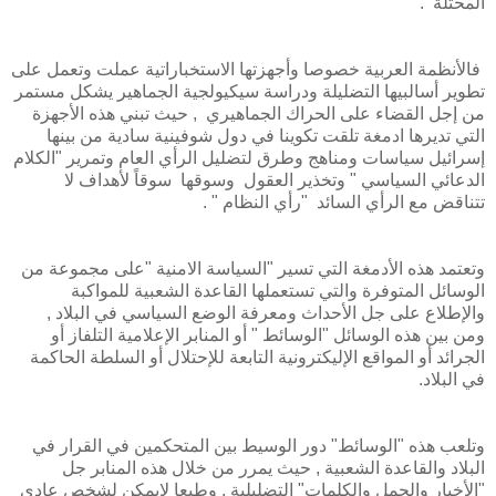
المحتلة .
فالأنظمة العربية خصوصا وأجهزتها الاستخباراتية عملت وتعمل على
تطوير أسالبيها التضليلة ودراسة سيكيولجية الجماهير يشكل مستمر
من إجل القضاء على الحراك الجماهيري , حيث تبني هذه الأجهزة
التي تديرها ادمغة تلقت تكوينا في دول شوفينية سادية من بينها
إسرائيل سياسات ومناهج وطرق لتضليل الرأي العام وتمرير "الكلام
الدعائي السياسي " وتخذير العقول وسوقها سوقاً لأهداف لا
تتناقض مع الرأي السائد "رأي النظام " .
وتعتمد هذه الأدمغة التي تسير "السياسة الامنية "على مجموعة من
الوسائل المتوفرة والتي تستعملها القاعدة الشعبية للمواكبة
والإطلاع على جل الأحداث ومعرفة الوضع السياسي في البلاد ,
ومن بين هذه الوسائل "الوسائط " أو المنابر الإعلامية التلفاز أو
الجرائد أو المواقع الإليكترونية التابعة للإحتلال أو السلطة الحاكمة
في البلاد.
وتلعب هذه "الوسائط" دور الوسيط بين المتحكمين في القرار في
البلاد والقاعدة الشعبية , حيث يمرر من خلال هذه المنابر جل
"الأخبار والجمل والكلمات" التضليلية , وطبعا لايمكن لشخص عادي