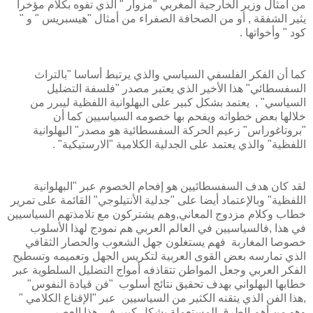
من أمثال وزير الخارجية المغربي "مزوار " الذي تفوه بكلام مؤخرا
يثير الشفقة , أو من الصحافة الصفراء من أمثال "هيسبريس " و "
كود " وأخواتها .
كما أن الفكر الفلسفي السياسي والذي يرتبط أساسا "بالتراث
السفسطائي" هذا الأخير الذي يعتبر مصدر "فلسفة التضليل
السياسي" , يعتمد بشكل كبير على البهلوانية اللفظية ليبرر من
خلالها بعض خطواته ويفحم بها خصومه السياسيين كما أن
"بروتاغوراس" زعيم الحركة السفسطائية هو مصدر" البهلوانية
اللفظية" والذي يعتمد على الجدلية الكلامية "الارستيكية" .
لقد كان هدف السفسطائيين هو إفحام الخصوم عبر "البهلوانية
اللفظية" وبالإعتماد أيضا على "جدلية الأنتيلوجي" القائمة على تمرير
خطاب وكلام مزدوج المعاني,وهم يشتركون مع تلامذتهم السياسيين
في هذا ,فالسياسيين في العالم العربي هم نمودج لهذا الأسلوب
خصوصا المغاربة فهم يستغلون جهل الشعوب والحصار الثقافي
الذي تمارسه بعض القوى العربية لتكريس الجهل وتعميمه وتسطيح
الفكر العربي وجعل المواطن تتقاذفه أمواج التضليل السلطوية عبر
خطابها البهلواني بهدف تحقيق نتائج أسلوب "فن قيادة النفوس"
,هذا الفن الذي يتقنه الكثير من السياسيين عبر "الإقناع الكلامي "
وهو من أهم الطرق المستعملة بشكل كبير في هذا العصر .