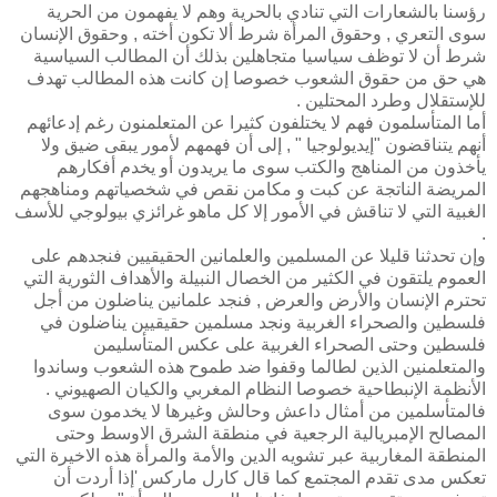
رؤسنا بالشعارات التي تنادي بالحرية وهم لا يفهمون من الحرية
سوى التعري , وحقوق المرأة شرط ألا تكون أخته , وحقوق الإنسان
شرط أن لا توظف سياسيا متجاهلين بذلك أن المطالب السياسية
هي حق من حقوق الشعوب خصوصا إن كانت هذه المطالب تهدف
للإستقلال وطرد المحتلين .
أما المتأسلمون فهم لا يختلفون كثيرا عن المتعلمنون رغم إدعائهم
أنهم يتناقضون "إيديولوجيا " , إلى أن فهمهم لأمور يبقى ضيق ولا
يأخذون من المناهج والكتب سوى ما يريدون أو يخدم أفكارهم
المريضة الناتجة عن كبت و مكامن نقص في شخصياتهم ومناهجهم
الغبية التي لا تناقش في الأمور إلا كل ماهو غرائزي بيولوجي للأسف
.
وإن تحدثنا قليلا عن المسلمين والعلمانين الحقيقيين فنجدهم على
العموم يلتقون في الكثير من الخصال النبيلة والأهداف الثورية التي
تحترم الإنسان والأرض والعرض , فنجد علمانين يناضلون من أجل
فلسطين والصحراء الغربية ونجد مسلمين حقيقيين يناضلون في
فلسطين وحتى الصحراء الغربية على عكس المتأسليمن
والمتعلمنين الذين لطالما وقفوا ضد طموح هذه الشعوب وساندوا
الأنظمة الإنبطاحية خصوصا النظام المغربي والكيان الصهيوني .
فالمتأسلمين من أمثال داعش وحالش وغيرها لا يخدمون سوى
المصالح الإمبريالية الرجعية في منطقة الشرق الاوسط وحتى
المنطقة المغاربية عبر تشويه الدين والأمة والمرأة هذه الاخيرة التي
تعكس مدى تقدم المجتمع كما قال كارل ماركس 'إذا أردت أن