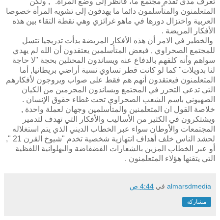
تعرف مدى تقدم مجتمع ما، فانظر إلى وضع المرأة." , ولكن
المتعلمنون والمتأسلمون دائما ما يهدفون إلى تشويه المرأة خصوصا
العربية واختزال دورها في ماهو غرائزي وهي نقطة التقاء بين هذه
الأفكار المريضة .
والخطير في الامر أن هذه الأفكار المريضة بدأت تدريجيا تتسل
للمجتمع الصحراوي , فبعض المتأسلمين يعتقدون أن الله لم يهدي
سواهم وأنه كلفهم بالدفاع عنه ويساندون المحتلين بحجة "لا حاجة
لنا بدويلات" كما لو كانت قطر تساوي نسبة أراضي بريطانيا, أما
المتعلمنون فيعتقدون أنهم هم فقط على صواب ويروجون لأفكارهم
التي تدعي التحرر في المجتمع ويساندون المجرمين من الكيان
الصهيوني باسم الشعب الصحراوي تحت غطاء حقوق الإنسان .
خلاصة القول ان المتعلمنين والمتأسلمين وجهان لعملة واحدة ,
ويشتكرون في الكثير من الأساليب والأفكار التي تهدف لتدمير
المجتمعات والأوطان سواء عبر الخطاب الديني الذي يتم استغلاله
لحشد الناس خلف أهداف انتهازية شخصية تخدم "شيوخ القرن 21 ",
أو عبر الخطاب المزين بالشعارات الفضفاضة والبهلوانية اللفظية
التي يتقنها هؤلاء المتعلمنون .
almarsdmedia
في
4:44 ص
مشاركة