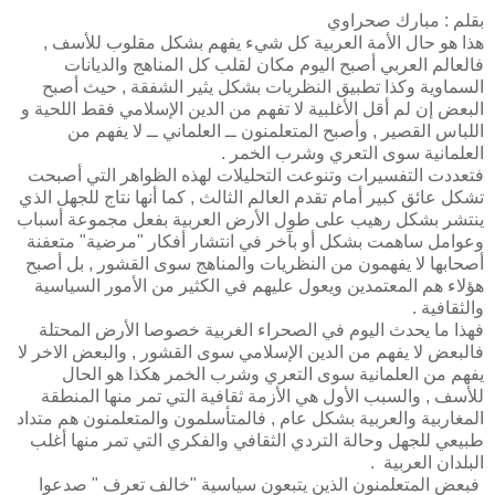
بقلم : مبارك صحراوي
هذا هو حال الأمة العربية كل شيء يفهم بشكل مقلوب للأسف ,
فالعالم العربي أصبح اليوم مكان لقلب كل المناهج والديانات
السماوية وكذا تطبيق النظريات بشكل يثير الشفقة , حيث أصبح
البعض إن لم أقل الأغلبية لا تفهم من الدين الإسلامي فقط اللحية و
اللباس القصير , وأصبح المتعلمنون ــ العلماني ــ لا يفهم من
العلمانية سوى التعري وشرب الخمر .
فتعددت التفسيرات وتنوعت التحليلات لهذه الظواهر التي أصبحت
تشكل عائق كبير أمام تقدم العالم الثالث , كما أنها نتاج للجهل الذي
ينتشر بشكل رهيب على طول الأرض العربية بفعل مجموعة أسباب
وعوامل ساهمت بشكل أو بآخر في انتشار أفكار "مرضية" متعفنة
أصحابها لا يفهمون من النظريات والمناهج سوى القشور , بل أصبح
هؤلاء هم المعتمدين ويعول عليهم في الكثير من الأمور السياسية
والثقافية .
فهذا ما يحدث اليوم في الصحراء الغربية خصوصا الأرض المحتلة
فالبعض لا يفهم من الدين الإسلامي سوى القشور , والبعض الاخر لا
يفهم من العلمانية سوى التعري وشرب الخمر هكذا هو الحال
للأسف , والسبب الأول هي الأزمة ثقافية التي تمر منها المنطقة
المغاربية والعربية بشكل عام , فالمتأسلمون والمتعلمنون هم متداد
طبيعي للجهل وحالة التردي الثقافي والفكري التي تمر منها أغلب
البلدان العربية .
فبعض المتعلمنون الذين يتبعون سياسية "خالف تعرف " صدعوا