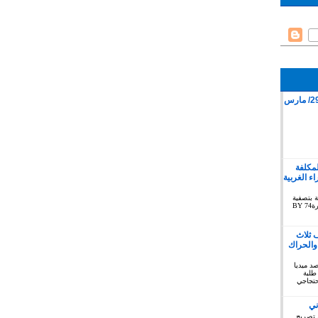
قمع وقفة سلمية بمدينة كليميم 29/ مارس
لمكلفة
 الغربية
ة بتصفية
الاستعمار بخصوص الصحراء الغربية دورة74 BY
 ثلاث
والحراك
توبر 2019 : المرصد ميديا
طلبة
حتجاجي
ني
 تصريح