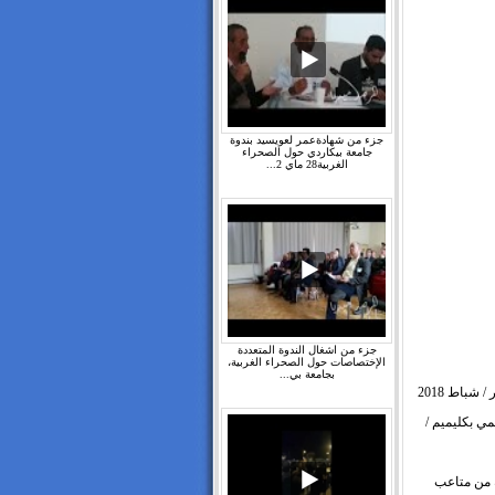
جزء من شهادةعمر لعويسيد بندوة
جامعة بيكاردي حول الصحراء
الغربية28 ماي 2...
جزء من اشغال الندوة المتعددة
الإختصاصات حول الصحراء الغربية،
بجامعة بي...
اضطرت إدارة السجن المحلي بوزكارن / المغرب صباح يوم الخميس 08 فبراير / شباط 2018
ي بكليميم /
 من متاعب