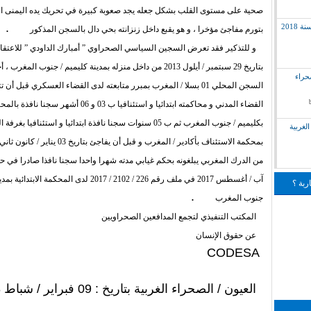
صحية على مستوى القلب بشكل جعله يجد صعوبة كبيرة في تحريك يده اليمنى ا
.
2018
بتورم مفاجئ مؤخرا ، و هو يقبع داخل زنزانته بحي دال بالسجن المذكور
و للتذكير فقد تعرض السجين السياسي الصحراوي ” أمبارك الداودي ” للاعتق
بتاريخ 29 سبتمبر / أيلول 2013 من داخل منزله بمدينة كليميم / جنوب الم
لق بالصحراء
السجن المحلي 01 بسلا / المغرب بمبرر متابعته لدى القضاء العسكري قبل أن
القضاء المدني و محاكمته ابتدائيا و استئنافيا ب 03 و 06 أشهر
بكليميم / جنوب المغرب ثم ب 05 سنوات سجنا نافذة ابتدائيا و استئنافيا بغر
لغربية
آب / أغسطس 2017 في ملف رقم 226 / 2102 / 2017 لدى المحكمة ال
ربة ؟
.
جنوب المغرب
المكتب التنفيذي لتجمع المدافعين الصحراويين
عن حقوق الإنسان
CODESA
العيون / الصحراء الغربية بتاريخ : 09 فبراير / شباط 2018