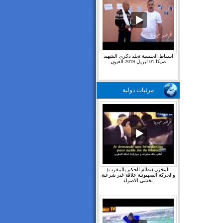
اسقاط الجنسية تخلد ذكرى الشهيد
صيكا 01 ابريل 2019 العيون
مرئيات دولية
المخزن (نظام الحكم بالمغرب)
والحركة الصهيونية علاقة غير شرعية
تخشى الاضواء