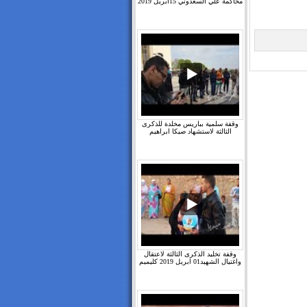
محاكمة علي السعدوني 15ابريل 2019
وقفة سلمية بباريس مخلدة للذكرى
الثالثة لاستشهاد صيكا ابراهيم
وقفة تخليد الذكرى الثالثة لاعتقال
واغتيال الشهيد01 ابريل 2019 كليميم