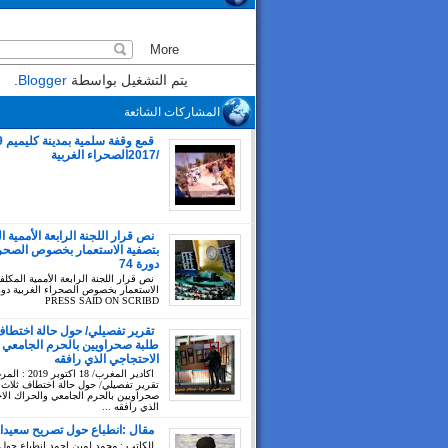
يتم التشغيل بواسطة
Blogger
.
المشاركات الشائعة
/2017الصحراء الغربية
نص قرار اللجنة الرابعة الأممية ا
بتصفية الاستعمار بخصوص الصحراء
دورة 74
نص قرار اللجنة الرابعة الأممية المكلف
PRESS SAID ON SCRIBD
تقرير تفصيلي/ حول حالة اختطاف
طلبة صحراويين بالحرم الجامعي 
الاحتجاجي الذي رافقه
اكادير المغرب/ 18 اك
تقرير تفصيلي/ حول حالة اختطاف ثلاث 
صحراويين بالحرم الجامعي والحراك الا
الذي رافقه ...
مقال :انطباع حول تصريح سعيدا
للكاتب : محمد لمين احمد انطباع حول