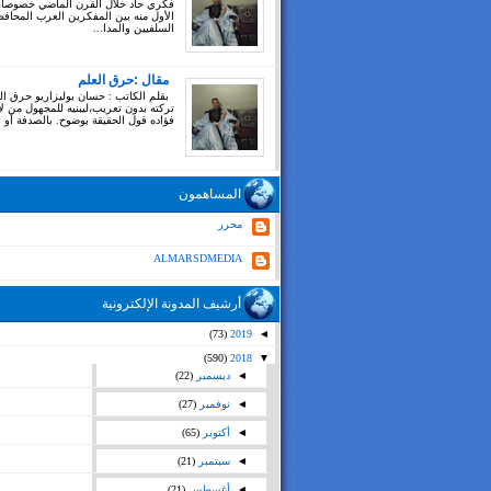
فكري حاد خلال القرن الماضي خصوصا
الأول منه بين المفكرين العرب المحاف
السلفيين والمدا...
مقال :حرق العلم
بقلم الكاتب : حسان بوليزاريو حرق ال
تركته بدون تعريب،ليبنيه للمجهول من ل
فؤاده قول الحقيقة بوضوح. بالصدفة أو بغ
المساهمون
محرر
ALMARSDMEDIA
أرشيف المدونة الإلكترونية
(73)
2019
◄
(590)
2018
▼
◄
ديسمبر
(22)
◄
نوفمبر
(27)
◄
أكتوبر
(65)
◄
سبتمبر
(21)
◄
أغسطس
(21)