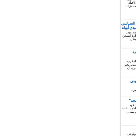
أحيان
 معزة...
 السياسي
دي أبهاه
كتوبر 2019: المرصد ميديا
ريخ السبت 12 أكتوبر 2019 إدارة السجن
لمعتقل
جة
المغرب
 سبب تعثر
يرى أن
وني
ريد
مجد"
 عهد
لمجد : انت
منذ...
يولوجي