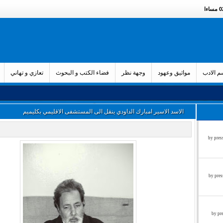
ءا
 الادب
مواثيق وعهود
وجهة نظر
فضاء الكتب و البحوث
تعازي و تهاني
الاسد الاسير امبارك الداودي ينقل الى المستشفى الاقليمي بكليميم
زء الثالث by press said on
ء الثاني by press said on
ول by press said on