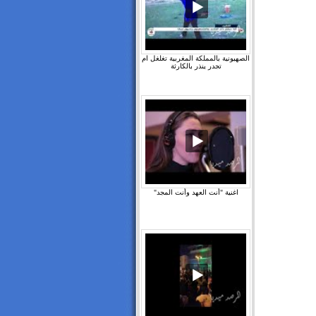
الصهيونية بالمملكة المغربية تغلغل ام
تجدر ينذر بالكارثة
اغنية "أنت العهد وأنت المجد"