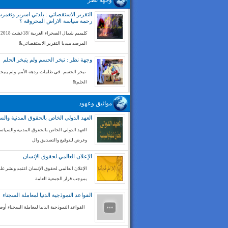
وجهة نظر
التقرير الاستقصائي : بلدتي اسرير وتغم
رحمة سياسة الاراض المحروقة ؟
كليميم شم
المرصد ميديا التقرير الاستقصائي&
وجهة نظر : تبخر الحسم ولم يتبخر الحلم
تبخر الحسم في ظلمات ردهة الأمم ولم يتبخر
الحلم&
مواثيق وعهود
العهد الدولي الخاص بالحقوق المدنية والس
العهد الدولي الخاص بالحقوق المدنية والسياسي
وعرض للتوقيع والتصديق وال
الإعلان العالمي لحقوق الإنسان
الإعلان العالمي لحقوق الإنسان اعتمد ونشر على
بموجب قرار الجمعية العامة
القواعد النموذجية الدنيا لمعاملة السجناء
القواعد النموذجية الدنيا لمعاملة السجناء أوص