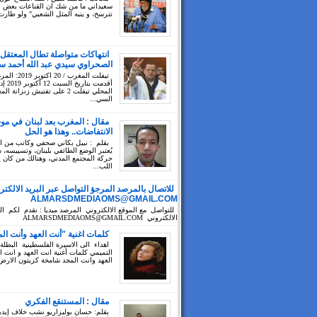
سعيداني ما من شك ان القناعات بعض ال
تترسخ، و ينبه المثل الشعبي" ولو طارت
انتهاكات متواصلة تطال المعتقل
الصحراوي سيدي عبد الله أحمد سي
تيفلت المغرب / 20 ا
أقدمت بتا
المحلي تيفلت 2 على تفتيش زنزانة ا
السي...
مقال : المغرب بعد لبنان في مو
الانتفاضات.. وهذا هو الحل
بقلم : نبيل بكاني صحفي وكاتب من 
يُعتبر الوضع الطائفي بلبنان، وتسييسه،
حركة المجتمع المدني، وهنالك من كان 
اللب...
للاتصال بالمرصد المرجؤ التواصل عبر البريد الالكتر
ALMARSDMEDIAOMS@GMAIL.COM
للتواصل مع الموقع الالكتروني المرصد ميديا : نقدم لكم الب
الالكتروني ALMARSDMEDIAOMS@GMAIL.COM
كلمات اغنية "أنت العهد وأنت ال
اهداء الى الاسيرة الفلسطينية البطلة
التميمي كلمات أغنية انت العهد و انت ا
العهد وانت المجد شامخة كزيتون الارض 
مقال : المستنقع الفكري
بقلم: حسان بوليزاريو نشب خلاف إيد