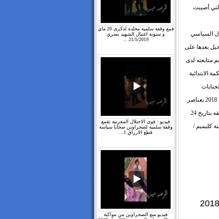
لتي أصيبت
قمع وقفة سلمية مخلدة لذكرى 20 ماي
ال السياسي
و سنوية اغتيال الشهيد بضري
21/5/2019 ...
غرب ، أحيل بعدها على
 تتم متابعته لدى
 سجنا نافذة بالمحكمة الابتدائية
فة الجنايات
بمحكمة الاستئناف بأكادير / المغرب و قبل أن يفاجئ بتاريخ 03 يناير / كانون ثاني 2018 بعناصر
من الدرك المغربي يبلغونه بحكم غيابي مدته شهرا واحدا سجنا نافذا صادرا في حقه بتاريخ 24
فيديو : قوى الاحتلال المغربية تقمع
ابتدائية بمدينة كليميم /
وقفة سلمية لصحراوين ضحايا سياسة
قطع الارزاق 1...
فيديو منع الصحراوين من مواكبة