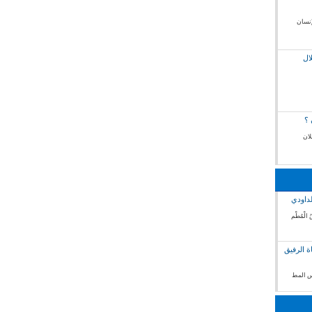
إنسان
ال
 ؟
لان
لداودي
 الْمُطْم
ة الرفيق
فس المط