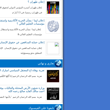
إعلان طهران ؟
إعلان طهران أصدره المؤتمر الدولي لحقوق ال
في طهران، رسميا، في 13 آيار/م
إعلان ليما / بشأن الحرية الأكاديمية واستقل
مؤسسات التعليم العالي ؟
إعلان ليما / بشأن الحرية الأكاديمية واستقلال
مؤسسات التعليم العالي &
إعلان حماية المدافعين عن حقوق الإنسان
إعلان حماية المدافعين عن حقوق الإنسان الإع
المتعلق بحق ومسؤولية
تعازي و تهاني
تعزية بوفاة اخ المعتقل السياسي امبارك ا
تعزية بسم الله الرحمان الرحيم (يَا أَيَّتُهَا النَّفْسُ
وزارة شؤون الأرض المحتلة والجاليات بوفا
احمد سالك القايد صالح رحمه الله
تعزية بسم الله الرحمان الرحيم "ياأيتها الن
تابعونا على الفيسبوك