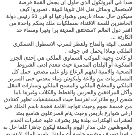
ضدا في البروتكول الذي حاول ان يجعل القمة فرصة
لاستعمال وسائل نقل اقل تلويثا للبيئة . تصوروا كيف
سيكون حال سماء باريس وشوارعها لو قرر 50 رئيس دولة
الحاضرين للقمة الاقتداء بمسلكيات ملك يحكم واحدة من
افقر دول العالم ؟ستختنق المدينة برا ونهرا وسماء حد
الكارثة
...
لننسى البيئة والمناخ ولننظر لسرب الاسطول العسكري
الملكي وماذا يحمل في جوفه
.
لو كانت وجهة الموكب السماوي الملكي هي إحدى الجزر
المنكوبة أو البلدان المدمرة حيث تنعدم ادنى الشروط
الصحية والامنية لتفهم الرعاع ولو على مضض حمل كل
المسلتزمات من ولاعة وليكوش وماء معدني حتى السرير
الملكي والمطبخ الملكي والمسبح الملكي وسيارات التنقل
وأكل المرافقين والحرس والقطط والكلاب وغيرها .اما
شحن اربع طائرات لفرنسا حيث المستشفيات تظهر كفنادق
من خمسة نجوم وحيث تتواجد اقامة فخمة باسم الملك في
ارقى شوارع باريس وحيث ينام قصرعلوي شاسع يمتد
لعشرات الهكترات ببلدة بيتز يشرف عليه عشرات الخدم
والموظفين على مدار اليوم والسنة ليكون جاهزا كلما حل به
، فهذا تصرف مشبوه خاصة أن ماينقل باسم الملك لايتعرض