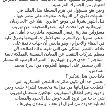
لتفتيش من الجمارك الفرنسية
.
وحين يقع مسؤول في هرم السلطة مثل الملك في
الشبهات تكون كل التأويلات مفتوحة على مصراعيها
.
قبل أشهر نشرنا في موقع "ينايري" نقلا عن "الجارديان
"البريطانية خبرا تحدث فيه مصدرالصحيفة عن تهريب
مسؤولين مغاربة رفيعي المستىوى مايقارب 5 أطنان من
الذهب سنويا من المغرب نحو الامارات لتبييضها بطرق غاية
في الدهاء والاجرام ، وهو مايعني أن جهات نافذة على
علاقة بالقصر الملكي هي التي تقوم بذلك لصالحه لأن
معظم شركات التنقيب عن المعادن النفيسة بالمملكة تابعة
"لمناجم " احدى فروع الهولدينغ " الشركة الوطنية للاستثمار
" التي يسيطر على اسهمها العلويون من اسرة محمد
السادس
.
ماذا يعني هذا التذكير ؟
محتمل جدا أن تكون طائرات الشحن العسكرية التي
أقتطعت ميزانياتها من ميزانية مخصصة لشراء حليب وجبن
وادوية وخبز اطفال الموغريب الجائعين تستعمل لتهريب
شي حاجة من ثروة البلد عوض نقل الجنود والمعدات
لحماية حدوده من اموال او تحف او معادن وغيرها
.