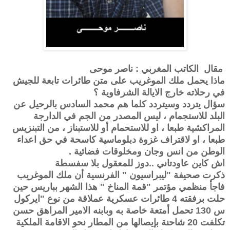
مقال الكاتب المغربي : ناصر موحى
ماذا يحمل ملك الموغريب على متن طائرات تابعة للجيش
في رحلاته خارج الايالة الشرفاوية ؟
سؤال يتردد وسيتردد كلما هم محمد السادس بالرحيل عن
البلد للاستجمام ، ليس المصدر من الجم في الدارجة
المراكشية طبعا ، او للاستحمام أو للاستبناز ، من التبنزيس
طبعا ، او لاقتراف غزوة دبلوماسية كاسحة في حق اعداء
الوطن من انس وجان ومخلوقات فضائية
.
اش كاين عاودتاني ..دوز للمعقول بلا سفسطة
ذكرت صحيفة "ليبراسيون " الفرنسية أن ملك الموغريب
فاجأ منظمي مؤتمر "قمة المناخ " هذا الشهر بباريس حين
حلت برفقته 4 طائرات عسكرية عملاقة من نوع "ايركول
س 130 تحمل أمتعة خاصة به وبابنه الامير المراهق حسن
تكلفت 20 شاحنة بإيصالها من المطار نحو الاقامة الملكية