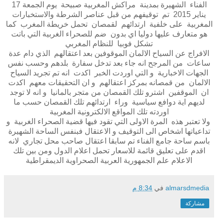
الفناء الشهيرة بمدينة مراكش المغربية صبيحة يوم الجمعة 17
يناير 2015 تم توقيفهم من قبل عناصر الشرطة والاستخبارات
المغربية على خلفية ارتدائهم لقمصان تحمل خريطة المغرب كما
هو متعارف عليها دوليا اي بدون ضم للصحراء الغربية التي باتت
تشكل فوبيا للنظام المغربي
الافراج عن السياح الالمان الموقوفين بعد اعتقالهم الذي دام عدة
ساعات من المرجح انه جاء بعد تدخل سفارة بلدهم وحسب نفس
الجهات الاخبارية و التي اوردت الخبر اكدت انه تم تجريد السياح
الالمان من قمصانه بمركز اعتقالهم و ان التحقيقات معهم اكدت
ان الموقفين اشترو تلك القمصان من متجر بالمانيا و انه لا توجد
لديهم اية دوافع سياسية وراء ارتدائهم تلك القمصان حسب ما
اوردته تلك المواقع الالكترونية المغربية
ولا تعتبر هذه المرة الاولى التي تقود فيها قضية الصحراء الغربية و
تداعياتها اشخاص الى التوقيف و الاعتقال فبنفس الساحة الشهيرة
باسم ساحة جامع الفناء تم سابقا اعتقال صاحب محل تجاري لانه
اقدم على تعليق قائمة للاسعار تحمل اعلام الدول ومن بين تلك
الاعلام علم الجمهورية العربية الصحراوية الديمقراطية
almarsdmedia
في
8:34 م
مشاركة