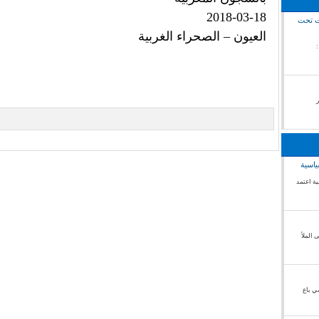
2018-03-18
رت تحت
العيون – الصحراء الغربية
ال الصحراء الغربية /18غشت 2018 :
ياسية
ة اعتمد
 الملأ
ي باع