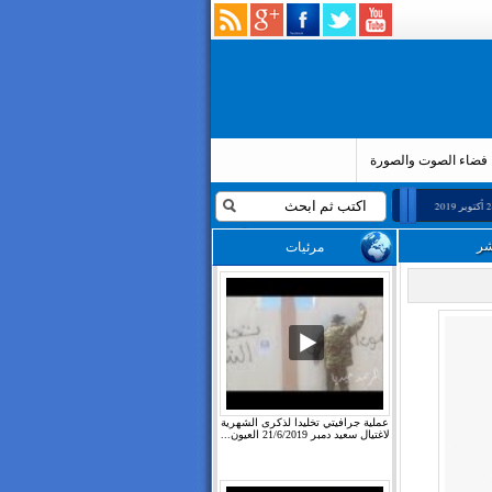
فضاء الصوت والصورة
-
مقال :انطباع حول تصريح سعيداني
22 أكتوبر 2019
انتهاكات متواصلة تطال المعتقل السياسي 
شر
مرئيات
عملية جرافيتي تخليدا لذكرى الشهرية
لاغتيال سعيد دمبر 21/6/2019 العيون...