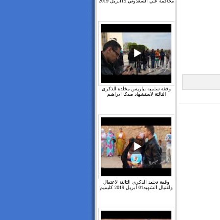
محاكمة علي السعدوني 15ابريل 2019
وقفة سلمية بباريس مخلدة للذكرى
الثالثة لاستشهاد صيكا ابراهيم
وقفة تخليد الذكرى الثالثة لاعتقال
واغتيال الشهيد01 ابريل 2019 كليميم