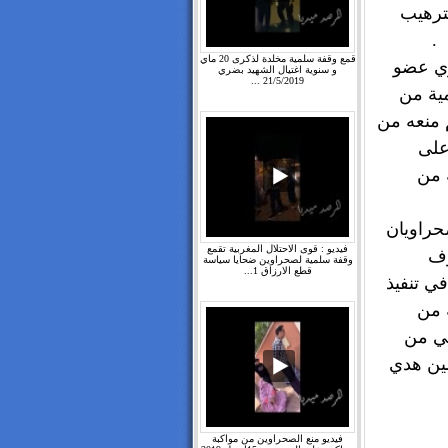
ترهيب
.
قمع وقفة سلمية مخلدة لذكرى 20 ماي
وي عضو
و سنوية اغتيال الشهيد بضري
21/5/2019 ...
مية من
منعه من
 على
 من
 الصحراويان
فيديو : قوى الاحتلال المغربية تقمع
وف
وقفة سلمية لصحراوين ضحايا سياسة
قطع الارزاق 1...
في تنفيذ
 من
ي من
مين هدي
فيديو منع الصحراوين من مواكبة