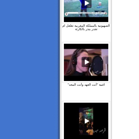
الصهيونية بالمملكة المغربية تغلغل ام
تجدر ينذر بالكارثة
اغنية "أنت العهد وأنت المجد"