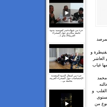
جزء من شهادةعمر لعويسيد بندوة
جامعة بيكاردي حول الصحراء
الغربية28 ماي 2...
راء الغربية /19 مارس 2018: المرصد
قنيطرة و
 العاشر
ها غياب
جزء من اشغال الندوة المتعددة
 محمد
الإختصاصات حول الصحراء الغربية،
بجامعة بي...
لته
لقلب و
مستوى
نوع من