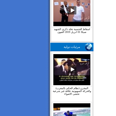
اسقاط الجنسية تخلد ذكرى الشهيد
صيكا 01 ابريل 2019 العيون
مرئيات دولية
المخزن (نظام الحكم بالمغرب)
والحركة الصهيونية علاقة غير شرعية
تخشى الاضواء