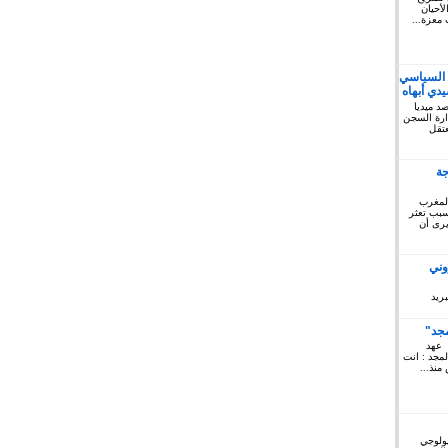
أحيان
 معزة...
 السياسي
دي أبهاه
كتوبر 2019: المرصد ميديا
ريخ السبت 12 أكتوبر 2019 إدارة السجن
لمعتقل
جة
المغرب
 سبب تعثر
يرى أن
وني
ريد
مجد"
 عهد
لمجد : انت
منذ...
يولوجي