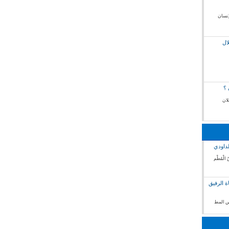
إنسان
ال
 ؟
لان
لداودي
 الْمُطْم
ة الرفيق
فس المط