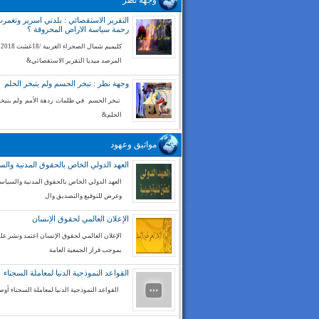
وجهة نظر
التقرير الاستقصائي : بلدتي اسرير وتغم
رحمة سياسة الاراض المحروقة ؟
كليميم شم
المرصد ميديا التقرير الاستقصائي&
وجهة نظر : تبخر الحسم ولم يتبخر الحلم
تبخر الحسم في ظلمات ردهة الأمم ولم يتبخر
الحلم&
مواثيق وعهود
العهد الدولي الخاص بالحقوق المدنية والس
العهد الدولي الخاص بالحقوق المدنية والسياسي
وعرض للتوقيع والتصديق وال
الإعلان العالمي لحقوق الإنسان
الإعلان العالمي لحقوق الإنسان اعتمد ونشر على
بموجب قرار الجمعية العامة
القواعد النموذجية الدنيا لمعاملة السجناء
القواعد النموذجية الدنيا لمعاملة السجناء أوص