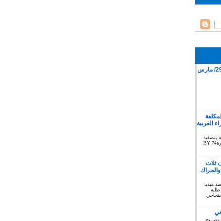
قمع وقفة سلمية بمدينة كليميم 29/ مارس
لمكلفة
 الغربية
ة بتصفية
الاستعمار بخصوص الصحراء الغربية دورة74 BY
 ثلاث
والحراك
توبر 2019 : المرصد ميديا
طلبة
حتجاجي
ني
 تصريح