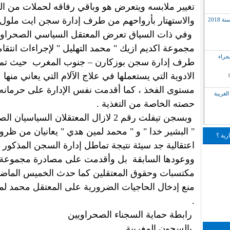
تغيير ملابسه ويتعرض هو وباقي رفاقه لحملات من ال
والاستهتار بأرواحهم من طرف إدارة سجن ايت ملول 
2018
وفي ذات السياق تعرض المعتقل السياسي الصحرا
مجموعة اكديم ازيك " محمد التهليل " لإجراءات انتقا
لق بالصحراء
طرف إدارة سجن بوزكارن – جنوب المغرب حيث تم 
الادوية التي يستعملها في علاج الآلام التي يعاني منها
مستوى الفخذ ، كما أقدمت نفس الإدارة على حرمانه
لغربية
حصته الخاصة من التغذية .
وبسجن تيفلت رقم 2 لازال المعتقلان السياسيان
" البشير خدا " و " محمد لمين هدي " يعانيان من ظر
ربة ؟
اعتقالية جد سيئة نتيجة تماطل إدارة السجن المذكور 
ووعودها السابقة بل وأقدمت على مصادرة مجموعة
مكتسبات وحقوق المعتقلين كما حدث الخميس الماض
منع إدخال الحاجيات الضرورية على المعتقل محمد ل
.
رابطة حماية السجناء الصحراويين
بالسجون المغربية