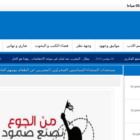
باحا
 الادب
مواثيق وعهود
وجهة نظر
فضاء الكتب و البحوث
تعازي و تهاني
-
-
08 نوفمبر 2019
مقال : المغرب بعد لبنان في موجة الانتفاضات.. وهذا هو الحل
24 أكتوبر 2019
مستجدات السجناء السياسيين الصحراوين المضربين عن الطعام بيومهم العا
زء الثالث by press said on
ء الثاني by press said on
ول by press said on