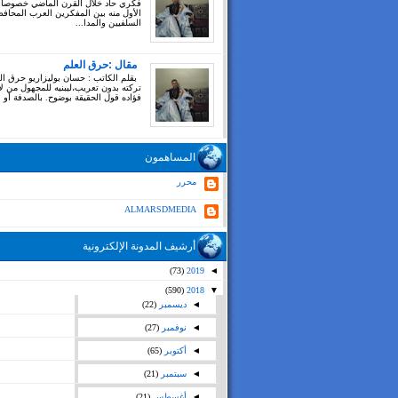
فكري حاد خلال القرن الماضي خصوصا
الأول منه بين المفكرين العرب المحاف
السلفيين والمدا...
مقال :حرق العلم
بقلم الكاتب : حسان بوليزاريو حرق ال
تركته بدون تعريب،ليبنيه للمجهول من ل
فؤاده قول الحقيقة بوضوح. بالصدفة أو بغ
المساهمون
محرر
ALMARSDMEDIA
أرشيف المدونة الإلكترونية
(73)
2019
◄
(590)
2018
▼
◄
ديسمبر
(22)
◄
نوفمبر
(27)
◄
أكتوبر
(65)
◄
سبتمبر
(21)
◄
أغسطس
(21)