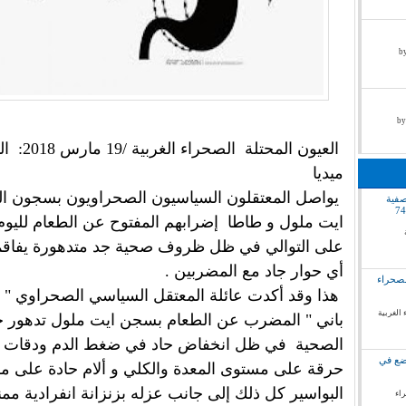
by pr
العيون المحتلة الصح
ميديا
يواصل المعتقلون السياسيون الصحراويون بسجون ال
صفية
ايت ملول و طاطا إضرابهم المفتوح عن الطعام لليوم
على التوالي في ظل ظروف صحية جد متدهورة يفاقم
أي حوار جاد مع المضربين .
لصحراء
هذا وقد أكدت عائلة المعتقل السياسي الصحراوي "
 الغربية
باني " المضرب عن الطعام بسجن ايت ملول تدهور حا
الصحية في ظل انخفاض حاد في ضغط الدم ودقات ا
وضع في
حرقة على مستوى المعدة والكلي و ألام حادة على 
البواسير كل ذلك إلى جانب عزله بزنزانة انفرادية مم
راء