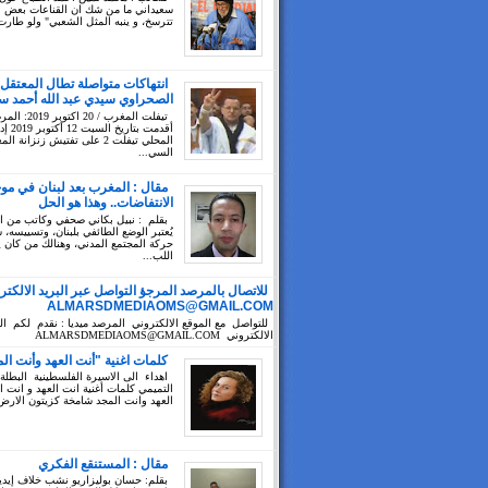
سعيداني ما من شك ان القناعات بعض ال
تترسخ، و ينبه المثل الشعبي" ولو طارت
انتهاكات متواصلة تطال المعتقل
الصحراوي سيدي عبد الله أحمد سي
تيفلت المغرب / 20 ا
أقدمت بتا
المحلي تيفلت 2 على تفتيش زنزانة ا
السي...
مقال : المغرب بعد لبنان في مو
الانتفاضات.. وهذا هو الحل
بقلم : نبيل بكاني صحفي وكاتب من 
يُعتبر الوضع الطائفي بلبنان، وتسييسه،
حركة المجتمع المدني، وهنالك من كان 
اللب...
للاتصال بالمرصد المرجؤ التواصل عبر البريد الالكتر
ALMARSDMEDIAOMS@GMAIL.COM
للتواصل مع الموقع الالكتروني المرصد ميديا : نقدم لكم الب
الالكتروني ALMARSDMEDIAOMS@GMAIL.COM
كلمات اغنية "أنت العهد وأنت ال
اهداء الى الاسيرة الفلسطينية البطلة
التميمي كلمات أغنية انت العهد و انت ا
العهد وانت المجد شامخة كزيتون الارض 
مقال : المستنقع الفكري
بقلم: حسان بوليزاريو نشب خلاف إيد