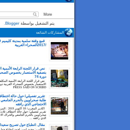
يتم التشغيل بواسطة
Blogger
.
المشاركات الشائعة
/2017الصحراء الغربية
نص قرار اللجنة الرابعة الأممية ا
بتصفية الاستعمار بخصوص الصحراء
دورة 74
نص قرار اللجنة الرابعة الأممية المكلف
PRESS SAID ON SCRIBD
تقرير تفصيلي/ حول حالة اختطاف
طلبة صحراويين بالحرم الجامعي 
الاحتجاجي الذي رافقه
اكادير المغرب/ 18 اك
تقرير تفصيلي/ حول حالة اختطاف ثلاث 
صحراويين بالحرم الجامعي والحراك الا
الذي رافقه ...
مقال :انطباع حول تصريح سعيدا
للكاتب : محمد لمين احمد انطباع حول