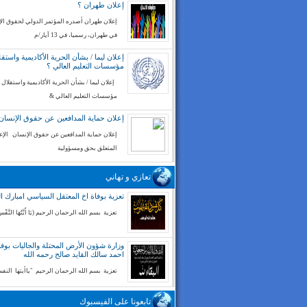
إعلان طهران ؟
إعلان طهران أصدره المؤتمر الدولي لحقوق ال
في طهران، رسميا، في 13 آيار/م
إعلان ليما / بشأن الحرية الأكاديمية واستقل
مؤسسات التعليم العالي ؟
إعلان ليما / بشأن الحرية الأكاديمية واستقلال
مؤسسات التعليم العالي &
إعلان حماية المدافعين عن حقوق الإنسان
إعلان حماية المدافعين عن حقوق الإنسان الإع
المتعلق بحق ومسؤولية
تعازي و تهاني
تعزية بوفاة اخ المعتقل السياسي امبارك ا
تعزية بسم الله الرحمان الرحيم (يَا أَيَّتُهَا النَّفْسُ
وزارة شؤون الأرض المحتلة والجاليات بوفا
احمد سالك القايد صالح رحمه الله
تعزية بسم الله الرحمان الرحيم "ياأيتها الن
تابعونا على الفيسبوك