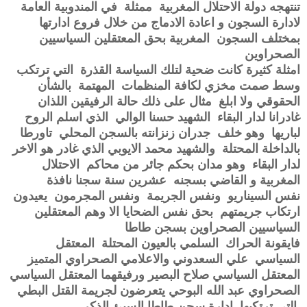
تنتهجه دولة الاحتلال المغربية ممثلة في المندوبية العامة
لادارة السجون و اعادة الادماج من خلال فروع ادارتها
بمختلف السجون المغربية بحق المعتقلين السياسيين
الصحراوين
امثلة كثيرة كانت ضحية لتلك السياسة القذرة التي ترتكب
وسط صمت مخزي لكافة المنظمات المهتمة بالشأن
الحقوقي ولا ابلغ مثال على ذلك حالة الرفيقين اللذان
غادرانا لدار البقاء الشهيد حسنا الوالي الذي اسلم الروح
لباريها وهو خلف جدران زنزانته بالسجن المحلي تاورطا
بالداخلة المحتلة والشهيد محمد الايوبي الذي غادر هو الاخر
لدار البقاء وهو مدان بحكم جائر من محاكم الاحتلال
المغربية و القاضي بسجنه عشرين سنة سجنا نافذة
نفس السيناريو ونفس الجريمة ونفس المجرمون يعيدون
ارتكاب جريمتهم بحق نفس الضحايا الا وهم المعتقلين
السياسيين الصحراوين بسجن طاطا
فايقونة الحراك السلمي بالعيون المحتلة المعتقل
السياسي علي السعدوني والاعلامي الصحراوي المتميز
المعتقل السياسي صلاح البصير ورفيقهما المعتقل السياسي
الصحراوي عبد الله البوحي يتعرضون لجريمة القتل البطي
التي ترتكبها ادارة سجن طاطا السيئ الذكر