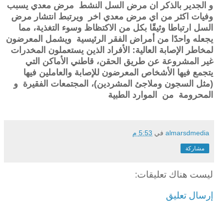
و الجدير بالذكر ان مرض السل النشط مرض معدي يسبب
وفيات اكثر من اي مرض معدي اخر ويرتبط انتشار مرض
السل ارتباطا وثيقًا بكل من الاكتظاظ وسوء التغذية، مما
يجعله واحدًا من أمراض الفقر الرئيسية ويشمل المعرضون
لمخاطر الإصابة العالية: الأفراد الذين يستعملون المخدرات
غير المشروعة عن طريق الحقن، قاطني الأماكن التي
يتجمع فيها الأشخاص المعرضون للإصابة والعاملين فيها
(مثل السجون وملاجئ المشردين)، المجتمعات ا
لفقيرة
و
ا
لمحرومة
من الموارد الطبية
almarsdmedia
في
5:53 م
مشاركة
ليست هناك تعليقات:
إرسال تعليق