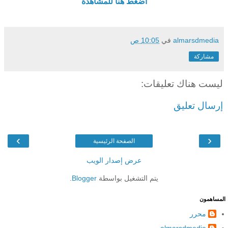
اضغط هنا للمشاهدة
almarsdmedia
في
10:05 ص
مشاركة
ليست هناك تعليقات:
إرسال تعليق
›
‹
الصفحة الرئيسية
عرض إصدار الويب
يتم التشغيل بواسطة
Blogger
.
المساهمون
محرر
almarsdmedia