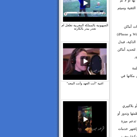
ا أو لا ثم
لتقنية وسيتم
الصهيونية بالمملكة المغربية تغلغل ام
 قواعد بيانات أماكن
تجدر ينذر بالكارثة
الأبراج وشبكات الوايرلس بالاعتماد على مستخدمي هواتفهم الذكية (Windows Phone و iPhone)
الذكية، فبدل
لتحديد أماكن
.
مة
ن مكانها في
اغنية "أنت العهد وأنت المجد"
و بلاكبيري
تها وندوز أو
تدعم ميزة
 واشهر خدمات
يكية) وهي: