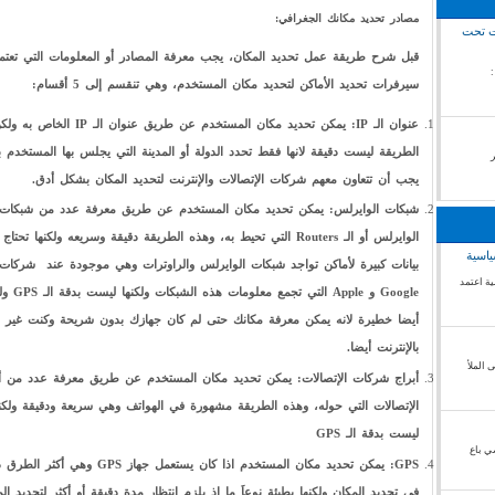
مصادر تحديد مكانك الجغرافي:
رت تحت
قبل شرح طريقة عمل تحديد المكان، يجب معرفة المصادر أو المعلومات التي تعتمد
ال الصحراء الغربية /18غشت 2018 :
سيرفرات تحديد الأماكن لتحديد مكان المستخدم، وهي تنقسم إلى 5 أقسام:
عنوان الـ IP: يمكن تحديد مكان المستخدم عن طريق عنوان ا
الطريقة ليست دقيقة لانها فقط تحدد الدولة أو المدينة التي يجلس بها المستخدم ب
يجب أن تتعاون معهم شركات الإتصالات والإنترنت لتحديد المكان بشكل أدق.
شبكات الوايرلس: يمكن تحديد مكان المستخدم عن طريق معرفة عدد من شبكات
الوايرلس أو الـ Routers التي تحيط به، وهذه الطريقة دقيقة وسريعه ولكنها تحت
ياسية
بيانات كبيرة لأماكن تواجد شبكات الوايرلس والراوترات وهي موجودة عند شركات
ة اعتمد
Google و Apple التي تجمع معلوما
أيضا خطيرة لانه يمكن معرفة مكانك حتى لم كان جهازك بدون شريحة وكنت غير 
بالإنترنت أيضا.
 الملأ
أبراج شركات الإتصالات: يمكن تحديد مكان المستخدم عن طريق معرفة عدد من أب
الإتصالات التي حوله، وهذه الطريقة مشهورة في الهواتف وهي سريعة ودقيقة ولكنه
ليست بدقة الـ GPS
ي باع
GPS: يمكن تحديد مكان المستخدم اذا كان يستعمل جهاز GPS وهي أكثر
في تحديد المكان ولكنها بطيئة نوعاَ ما إذ يلزم انتظار مدة دقيقة أو أكثر لتحديد ال