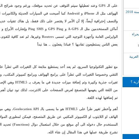
2018
الهواتف مثل الـ iPhone و Android كما أصبحت في السيارات الحديثة والكامير
والنصف إحترافية أيضاً، إلا أن الأمر لا يقتصر على ذلك فقط، بل هناك تقنيات عديد
أماكن المستخدمين مثل الـ A-GPS و GPS Ping و Ping SMS وإشا
لق بالصحراء
الوايرلس العامة وأجهزة التوجيه التي تسمى Routers وغيرها، لم تع
بعض الناس يستطيعون تفاديها ؟ فماذا يفعلون .. هنا نبدأ
لغربية
مع تطور التكنولوجيا السريع، لم يعد أحد يستطيع متابعة كل التغيرات التي تطرأ ع
التقني وخصوصا التغيرات التي تطرأ على برامج الهواتف وبرامج كمبيوتر المكتب، 
ربة ؟
تغيرات جذرية وكبيرة وتم إضافة ميزات جدي
من اللغة التي يفهمها المتصفح لعرض الصفحات على الانترنت، لذلك نود تبيان أهم
تم إضافتها لهذه اللغة.
أهم وأخطر تغيير طرأ على HTML5 هو
الهاتف او اللابتوب او الكمبيوتر المكتبي عن طريق المتصفح، فيمكن لمطوري الموا
المستخدم حال دخوله الى أي موقع من خ
نشرح طريقة عملها في هذا المقال إن شاء الله.