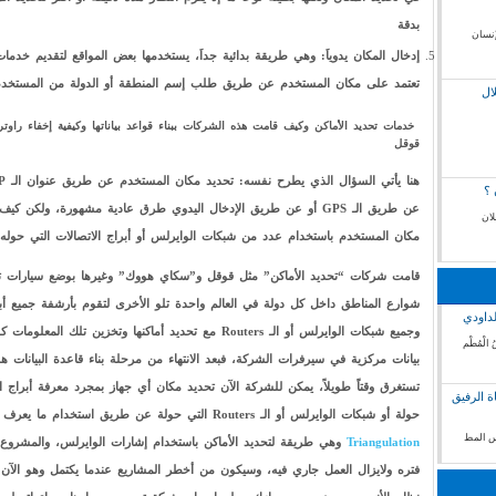
بدقة
إنسان
إدخال المكان يدوياَ: وهي طريقة بدائية جداَ، يستخدمها بعض المواقع لتقديم خدما
تعتمد على مكان المستخدم عن طريق طلب إسم المنطقة أو الدولة من المستخد
ال
خدمات تحديد الأماكن وكيف قامت هذه الشركات ببناء قواعد بياناتها وكيفية إخفاء راو
قوقل
 ؟
عن طريق الـ GPS أو عن طريق الإدخال اليدوي طرق عادية مشهورة، ولكن ك
لان
مكان المستخدم باستخدام عدد من شبكات الوايرلس أو أبراج الاتصالات التي حوله
قامت شركات “تحديد الأماكن” مثل قوقل و”سكاي هووك” وغيرها بوضع سيارات 
شوارع المناطق داخل كل دولة في العالم واحدة تلو الأخرى لتقوم بأرشفة جميع أبر
لداودي
وجميع شبكات الوايرلس أو الـ Routers مع تحديد أماكنها وتخزين تلك الم
 الْمُطْم
بيانات مركزية في سيرفرات الشركة، فبعد الانتهاء من مرحلة بناء قاعدة البيانات هذ
تستغرق وقتاً طويلاً، يمكن للشركة الآن تحديد مكان أي جهاز بمجرد معرفة أبراج ال
ة الرفيق
حولة أو شبكات الوايرلس أو الـ Routers التي حولة عن طريق استخدام ما يعرف بـ
فس المط
Triangulation
وهي طريقة لتحديد الأماكن باستخدام إشارات الوايرلس، والمشروع 
فتره ولايزال العمل جاري فيه، وسيكون من أخطر المشاريع عندما يكتمل وهو الآن