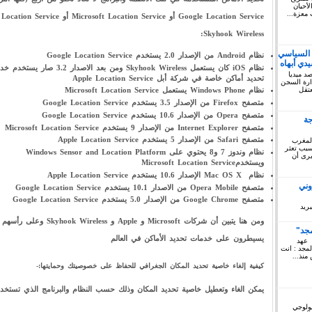
أحيان
 معزة...
Skyhook Wireless:
 السياسي
نظام Android من الإصدار 2.0 يستخدم Google Location Service
دي أبهاه
نظام iOS كان يستعمل Skyhook Wireless ومن بعد الاصدار 3.2 صار يس
كتوبر 2019: المرصد ميديا
تحديد أماكن خاصة في شركة أبل Apple Location Service
ريخ السبت 12 أكتوبر 2019 إدارة السجن
لمعتقل
نظام Windows Phone يستعمل Microsoft Location Service
متصفح Firefox من الإصدار 3.5 يستخدم Google Location Service
متصفح Opera من الإصدار 10.6 يستخدم Google Location Service
جة
متصفح Internet Explorer من الإصدار 9 يستخدم Microsoft Location Service
متصفح Safari من الإصدار 5 يستخدم Apple Location Service
المغرب
 سبب تعثر
نظام وندوز 7 و8 يحتوي على Windows Sensor and Location Platform
يرى أن
ويستخدمMicrosoft Location Service
نظام Mac OS X الإصدار 10.6 يستخدم Apple Location Service
وني
متصفح Opera Mobile من الاصدار 10.1 يستخدم Google Location Service
متصفح Google Chrome من الإصدار 5.0 يستخدم Google Location Service
ريد
مجد"
يسيطرون على خدمات تحديد الأماكن في العالم
 عهد
لمجد : انت
منذ...
كيفية إلغاء خاصية تحديد المكان الجغرافي للحفاظ على خصوصيتك وحمايتها:-
يمكن الغاء وتعطيل خاصية تحديد المكان وذلك حسب النظام والبرنامج الذي تستخد
يولوجي