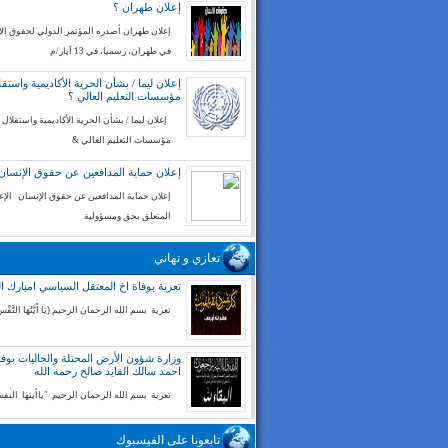
إعلان طهران ؟
إعلان طهران أصدره المؤتمر الدولي لحقوق ال
في طهران، رسميا، في 13 آيار/م
إعلان ليما / بشأن الحرية الأكاديمية واستقل
مؤسسات التعليم العالي ؟
إعلان ليما / بشأن الحرية الأكاديمية واستقلال
مؤسسات التعليم العالي &
إعلان حماية المدافعين عن حقوق الإنسان
إعلان حماية المدافعين عن حقوق الإنسان الإع
المتعلق بحق ومسؤولية
تعازي و تهاني
تعزية بوفاة اخ المعتقل السياسي امبارك ا
تعزية بسم الله الرحمان الرحيم (يَا أَيَّتُهَا النَّفْسُ
وزارة شؤون الأرض المحتلة والجاليات بوفا
احمد سالك القايد صالح رحمه الله
تعزية بسم الله الرحمان الرحيم "ياأيتها الن
تابعونا على الفيسبوك