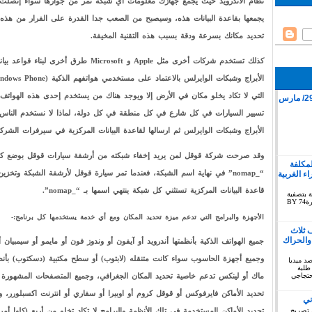
نظام الأندرويد حيث يجمع جهازك معلومات اي شبكة تمر من جوارها سواء إتصلت به
يجمعها بقاعدة البيانات هذه، وسيصبح من الصعب جدا القدرة على الفرار من هذه ا
تحديد مكانك بسرعة ودقة بسبب هذه التقنية المخيفة.
كذلك تستخدم شركات أخرى مثل Apple و Microsoft طرق أخرى لبناء
التي لا تكاد يخلو مكان في الأرض إلا ويوجد هناك من يستخدم إحدى هذه الهواتف 
قمع وقفة سلمية بمدينة كليميم 29/ مارس
تسيير السيارات في كل شارع في كل منطقة في كل دولة، لماذا لا نستخدم الناس 
الأبراج وشبكات الوايرلس ثم ارسالها لقاعدة البيانات المركزية في سيرفرات الشركة
وقد صرحت شركة قوقل لمن يريد إخفاء شبكته من أرشفة سيارات قوقل بوضع كل
لمكلفة
“_nomap” في نهاية اسم الشبكة، فعندما تمر سيارة قوقل لأرشفة الشبكة وتخزي
 الغربية
قاعدة البيانات المركزية تستثني كل شبكة ينتهي اسمها بـ “_nomap”.
ة بتصفية
الاستعمار بخصوص الصحراء الغربية دورة74 BY
الأجهزة والبرامج التي تدعم ميزة تحديد المكان ومع أي خدمة يستخدمها كل برنامج:-
 ثلاث
والحراك
جميع الهواتف الذكية بأنظمتها أندرويد أو آيفون أو وندوز فون أو مايمو أو سيمبيان أ
وجميع أجهزة الحاسوب سواء كانت متنقله (لابتوب) أو سطح مكتبية (دسكتوب) بأنظم
توبر 2019 : المرصد ميديا
طلبة
ماك أو لينكس تدعم خاصية تحديد المكان الجغرافي، وجميع المتصفحات المشهورة 
حتجاجي
تحديد الأماكن فايرفوكس أو قوقل كروم أو اوبيرا أو سفاري أو انترنت اكسبلورر،
ني
 تصريح
تحديد الأماكن المستخدمة في تلك الأنظمة والبرامج لا تكاد تخلو من أربع (كلها أمر