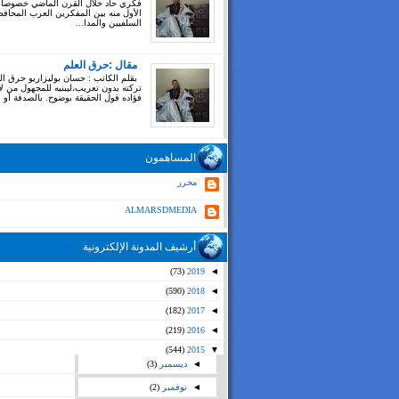
فكري حاد خلال القرن الماضي خصوصا
الأول منه بين المفكرين العرب المحاف
السلفيين والمدا...
مقال :حرق العلم
بقلم الكاتب : حسان بوليزاريو حرق ال
تركته بدون تعريب،ليبنيه للمجهول من ل
فؤاده قول الحقيقة بوضوح. بالصدفة أو بغ
المساهمون
محرر
ALMARSDMEDIA
أرشيف المدونة الإلكترونية
(73)
2019
◄
(590)
2018
◄
(182)
2017
◄
(219)
2016
◄
(544)
2015
▼
◄
ديسمبر
(3)
◄
نوفمبر
(2)