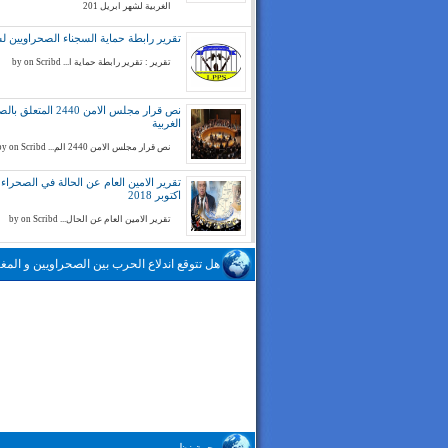
الغربية لشهر ابريل 201
تقرير رابطة حماية السجناء الصحراويين لسنة 
تقرير : تقرير رابطة حماية ا... by on Scribd
نص قرار مجلس الامن 2440 المتع
الغربية
نص قرار مجلس الامن 2440 الم... by on Scribd
تقرير الامين العام عن الحالة في الصحراء ا
اكتوبر 2018
تقرير الامين العام عن الحال... by on Scribd
هل تتوقع اندلاع الحرب بين الصحراويين و المغا