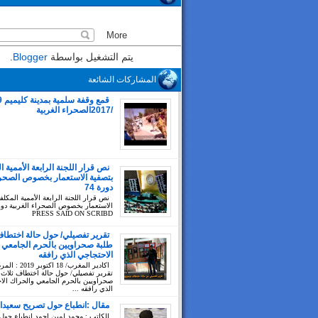
يتم التشغيل بواسطة
Blogger
.
المشاركات الشائعة
/2017الصحراء الغربية
نص قرار اللجنة الرابعة الأممية ا
بتصفية الاستعمار بخصوص الصحراء
دورة 74
نص قرار اللجنة الرابعة الأممية المكلف
PRESS SAID ON SCRIBD
تقرير تفصيلي/ حول حالة اختطاف
طلبة صحراويين بالحرم الجامعي 
الاحتجاجي الذي رافقه
اكادير المغرب/ 18 اك
تقرير تفصيلي/ حول حالة اختطاف ثلاث 
صحراويين بالحرم الجامعي والحراك الا
الذي رافقه ...
مقال :انطباع حول تصريح سعيدا
للكاتب : محمد لمين احمد انطباع حول