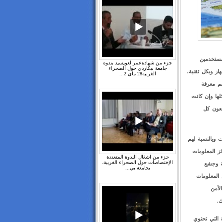
مستخدمين
جزء من شهادةعمر لعويسيد بندوة
جامعة بيكاردي حول الصحراء
از وبكل تقنية،
الغربية28 ماي 2...
م معرفة
ها وإن كانت
معون كل
 وبالنسبة لهم
ز المعلومات
جزء من اشغال الندوة المتعددة
الإختصاصات حول الصحراء الغربية،
ة وجشع
بجامعة بي...
المعلومات
لأمن
 التي تحتوي