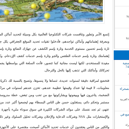
by pr
إتسع الأمر وتطور وتنافست شركات التكنلوجيا العالمية بكل وسيلة لتحديد أماكن ال
ومعرفة إهتماماتهم وأماكن تواجدهم، فأدخلوا تقنيات تحديد الموقع الجغرافي بكل جه
تارة بإسم تحسين مستوى الخدمة وتارة بإسم الكشف عن جهازك الضائع وتارة بإس
إهتمامتك وتارة بإسم خدمات الطقس والجو وتارة بإسم خدمات كشف الإزدحام، وكل
صفية
مفيدة للمستخدم، لكنها ليست مجانية كما تتصور، فأنت السلعة التي بواسطتها يج
تحركاتك وأماكنك التي تذهب إليها بالحل والترحال.
فتخضع لمراقبة دقيقة لسنوات عديدة، تنساها ولا ينسوها، وتصبح بالنسبة لك ذكريات
معلومات، لا قيمة لها عندك وقيمتها عظيمة عندهم، تخزن عندهم لسنوات في مراك
لصحراء
الضخمة، يتاجرون فيها ويبيعونها ويشاركونها مع من تحب ومن تبغض، خطة مدروس
 الغربية
مستمر وتحكم دائم، يستغلون حسن ظن الناس البسطاء بهم ليجمعوا أكبر عدد من 
عنهم، ثم تجد نفسك على موائد الشركات الكبيرة في سوق سوداء مليء بأجهزة ا
وضع في
والإستخبارات مثل NSA وشركات الدعاية والإعلان وشركات تحليل السلوك وغير ذلك.
راء
والكثير من الناس يعتقدون أن خدمات تحديد الأماكن أصبحت مقتصرة على الأجهزة