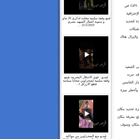
على الـ GPS وعند تعطيلها سيتم التوقف عن تحديد موقعك، ورغم وجود شرائح الـ GPS في
ات الإحترافية
قمع وقفة سلمية مخلدة لذكرى 20 ماي
ة لتحديد
و سنوية اغتيال الشهيد بضري
21/5/2019 ...
رات الأبراج و شبكات
د كافية للقوم، ولايزال هناك
لى الصعيد
وقد جرت
فيديو : قوى الاحتلال المغربية تقمع
وقفة سلمية لصحراوين ضحايا سياسة
دة في ما يعرف بـ HTML5 وهي الإصدار الخامس
قطع الارزاق 1...
 وأخطر ميزة
 ما يسمى بالـ Geolocation API، وهي ميزة تحديد مكان
قع معرفة مكان
لال استعمال دوال (Functions) تحديد المكان وسوف
فيديو منع الصحراوين من مواكبة