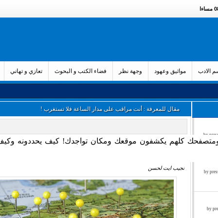
ءا
 الادب
مواثيق وعهود
وجهة نظر
فضاء الكتب و البحوث
تعازي و تهاني
مقال للمعرفة : أنت مراقب على مدار الساعة فلا تستغرب !
زء الثالث by press said on
متصفحك كلهم يكشفون موقعك ومكان تواجدك! كيف يحددونه وكيف
نجيب ايت لحسن
ء الثاني by press said on
ول by press said on