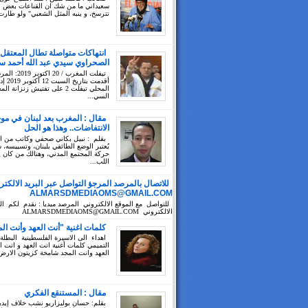
سعيداني ما من شك ان القناعات بعض ال
تترسخ، و ينبه المثل الشعبي" ولو طارت
انتهاكات متواصلة تطال المعتقل
الصحراوي سيدي عبد الله أحمد سي
تيفلت المغرب / 20 ا
أقدمت بتا
المحلي تيفلت 2 على تفتيش زنزانة ا
السي...
مقال : المغرب بعد لبنان في مو
الانتفاضات.. وهذا هو الحل
بقلم : نبيل بكاني صحفي وكاتب من 
يُعتبر الوضع الطائفي بلبنان، وتسييسه،
حركة المجتمع المدني، وهنالك من كان 
اللب...
للاتصال بالمرصد المرجؤ التواصل عبر البريد الالكتر
ALMARSDMEDIAOMS@GMAIL.COM
للتواصل مع الموقع الالكتروني المرصد ميديا : نقدم لكم الب
الالكتروني ALMARSDMEDIAOMS@GMAIL.COM
كلمات اغنية "أنت العهد وأنت ال
اهداء الى الاسيرة الفلسطينية البطلة
التميمي كلمات أغنية انت العهد و انت ا
العهد وانت المجد شامخة كزيتون الارض 
مقال : المستنقع الفكري
بقلم: حسان بوليزاريو نشب خلاف إيد