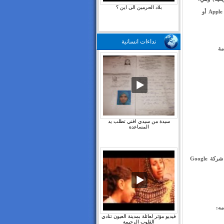
بلاد الحرمين الى اين ؟
Google Location Service أو Microsoft Location Service أو Apple Location Service أو
نداءات انسانية
تخدم خدمة
سيدة من سيدي افني تطلب يد
المساعدة
ومن هنا يتبين أن شركات Microsoft و Apple و Skyhook Wireless وعلى رأسهم شركة Google
مه:
فيديو مؤثر لعائلة بمدينة العيون تنادي
القلوب الرحيمة