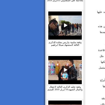
محاكمة علي السعدوني 15ابريل 2019
 عليها
لـ IP الخاص به ولكن هذه
عدها
وقفة سلمية بباريس مخلدة للذكرى
الثالثة لاستشهاد صيكا ابراهيم
اج قاعدة
 مثل
ت هذه الشبكات ولكنها ليست بدقة الـ GPS ولكنها
متصل
راج
ا
وقفة تخليد الذكرى الثالثة لاعتقال
واغتيال الشهيد01 ابريل 2019 كليميم
 الطرق دقة
مكان