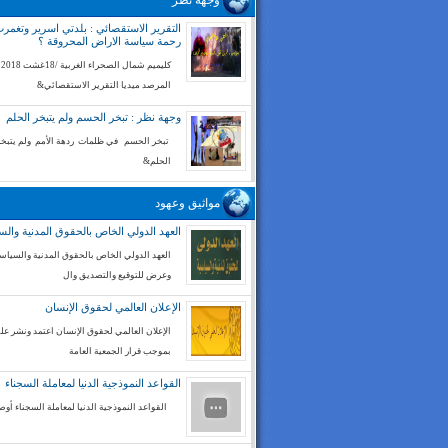
وجهة نظر
التقرير الاستقصائي : بلدتي اسرير وتغم
رحمة سياسة الاراض المحروقة ؟
كليميم شم
المرصد ميديا التقرير الاستقصائي&
وجهة نظر : تبخر الحسم ولم يتبخر الحلم
تبخر الحسم في ظلمات ردهة الأمم ولم يتبخر
الحلم&
مواثيق وعهود
العهد الدولي الخاص بالحقوق المدنية والس
العهد الدولي الخاص بالحقوق المدنية والسياسي
وعرض للتوقيع والتصديق وال
الإعلان العالمي لحقوق الإنسان
الإعلان العالمي لحقوق الإنسان اعتمد ونشر على
بموجب قرار الجمعية العامة
القواعد النموذجية الدنيا لمعاملة السجناء
القواعد النموذجية الدنيا لمعاملة السجناء أوص