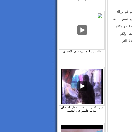
يد أدخل على إعدادات Settings ثم على More ثم Location Services ثم قم بإزالة
علامة الصح من Access to My Location لإغلاقها بشكل كامل او أغلق على الإقل قسم Wi-
Fi & Mobile network location بعض الأحيان تحت إسم ( Use Wireless Networks ) ويمكنك
ير ذلك، ولكن
قط التي
طلب مساعدة من ذوي الاحسان
اسرة فقيرة تستغيث بفعل الفيضان ‫
بمدينة كلميم حي القصبة