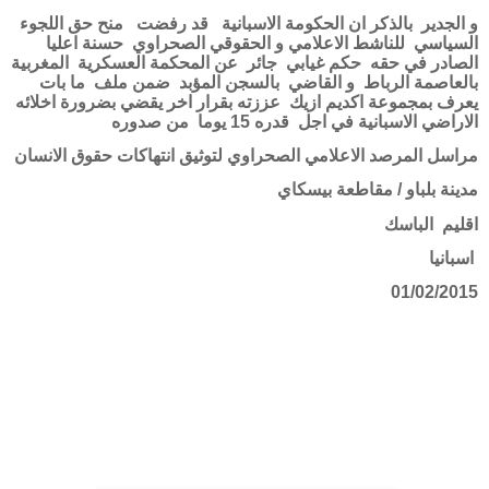
و الجدير
بالذكر ان الحكومة الاسبانية
قد رفضت
منح حق اللجوء
السياسي
للناشط الاعلامي و الحقوقي الصحراوي
حسنة اعليا
الصادر في حقه
حكم غيابي
جائر
عن المحكمة العسكرية
المغربية
بالعاصمة الرباط
و القاضي
بالسجن المؤبد
ضمن ملف
ما بات
يعرف بمجموعة اكديم ازيك
عززته بقرار اخر يقضي بضرورة اخلائه
الاراضي الاسبانية في اجل
قدره 15 يوما
من صدوره
مراسل المرصد الاعلامي الصحراوي لتوثيق انتهاكات حقوق الانسان
مدينة بلباو / مقاطعة بيسكاي
اقليم
الباسك
اسبانيا
01/02/2015