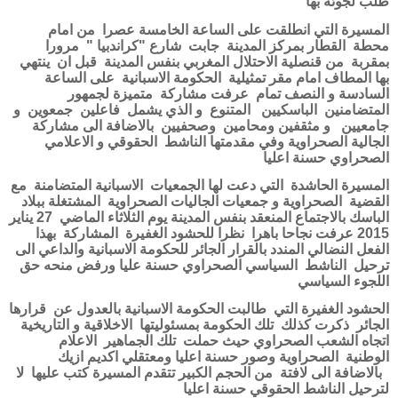
طلب لجوئه بها
المسيرة التي انطلقت على الساعة الخامسة عصرا
من امام
محطة
القطار بمركز المدينة
جابت
شارع "كراندبيا "
مرورا
بمقربة
من قنصلية الاحتلال المغربي بنفس المدينة
قبل ان
ينتهي
بها المطاف امام مقر تمثيلية
الحكومة الاسبانية
على الساعة
السادسة و النصف تمام
عرفت مشاركة
متميزة لجمهور
المتضامنين
الباسكيين
المتنوع
و الذي يشمل
فاعلين
جمعوين
و
جامعيين
و مثقفين ومحامين
وصحفيين
بالاضافة الى مشاركة
الجالية الصحراوية وفي مقدمتها الناشط
الحقوقي و الاعلامي
الصحراوي حسنة اعليا
المسيرة الحاشدة
التي دعت لها الجمعيات
الاسبانية المتضامنة
مع
القضية
الصحراوية و جمعيات الجاليات الصحراوية
المشتغلة ببلاد
الباسك بالاجتماع المنعقد بنفس المدينة يوم الثلاثاء الماضي
27 يناير
2015 عرفت نجاحا باهرا
نظرا للحشود الغفيرة
المشاركة
بهذا
الفعل النضالي المندد بالقرار الجائر للحكومة الاسبانية والداعي الى
ترحيل
الناشط
السياسي الصحراوي حسنة عليا ورفض منحه حق
اللجوء السياسي
الحشود الغفيرة التي
طالبت الحكومة الاسبانية بالعدول عن
قرارها
الجائر
ذكرت كذلك
تلك الحكومة بمسئوليتها
الاخلاقية و التاريخية
اتجاه الشعب الصحراوي حيث حملت
تلك الجماهير
الاعلام
الوطنية
الصحراوية وصور حسنة اعليا ومعتقلي اكديم ازيك
بالاضافة الى لافتة
من الحجم الكبير تتقدم المسيرة كتب عليها
لا
لترحيل الناشط الحقوقي حسنة اعليا