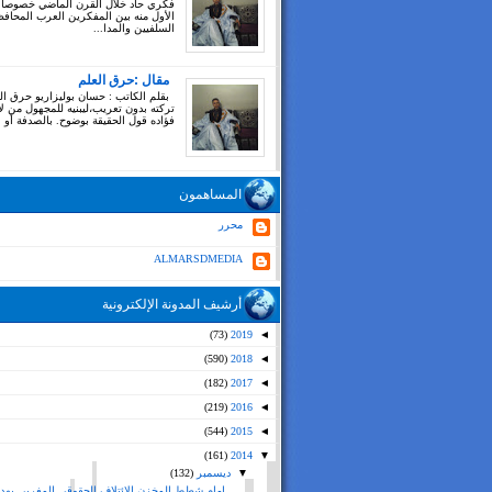
فكري حاد خلال القرن الماضي خصوصا
الأول منه بين المفكرين العرب المحاف
السلفيين والمدا...
مقال :حرق العلم
بقلم الكاتب : حسان بوليزاريو حرق ال
تركته بدون تعريب،ليبنيه للمجهول من ل
فؤاده قول الحقيقة بوضوح. بالصدفة أو بغ
المساهمون
محرر
ALMARSDMEDIA
أرشيف المدونة الإلكترونية
(73)
2019
◄
(590)
2018
◄
(182)
2017
◄
(219)
2016
◄
(544)
2015
◄
(161)
2014
▼
▼
ديسمبر
(132)
امام شطط المخزن الائتلاف الحقوقي المغربي يهدد 