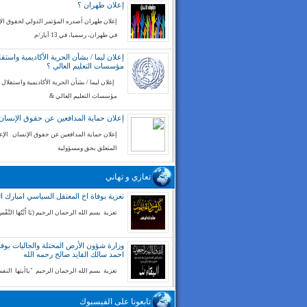
إعلان طهران ؟
إعلان طهران أصدره المؤتمر الدولي لحقوق ال
في طهران، رسميا، في 13 آيار/م
إعلان ليما / بشأن الحرية الأكاديمية واستقل
مؤسسات التعليم العالي ؟
إعلان ليما / بشأن الحرية الأكاديمية واستقلال
مؤسسات التعليم العالي &
إعلان حماية المدافعين عن حقوق الإنسان
إعلان حماية المدافعين عن حقوق الإنسان الإع
المتعلق بحق ومسؤولية
تعازي و تهاني
تعزية بوفاة اخ المعتقل السياسي امبارك ا
تعزية بسم الله الرحمان الرحيم (يَا أَيَّتُهَا النَّفْسُ
وزارة شؤون الأرض المحتلة والجاليات بوفا
احمد سالك القايد صالح رحمه الله
تعزية بسم الله الرحمان الرحيم "ياأيتها الن
تابعونا على الفيسبوك