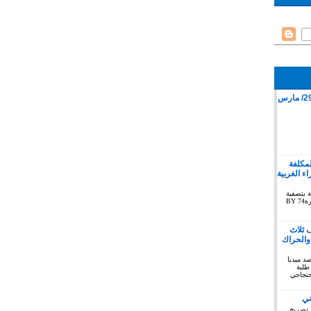
قمع وقفة سلمية بمدينة كليميم 29/ مارس
لمكلفة
 الغربية
ة بتصفية
الاستعمار بخصوص الصحراء الغربية دورة74 BY
 ثلاث
والحراك
توبر 2019 : المرصد ميديا
طلبة
حتجاجي
ني
 تصريح