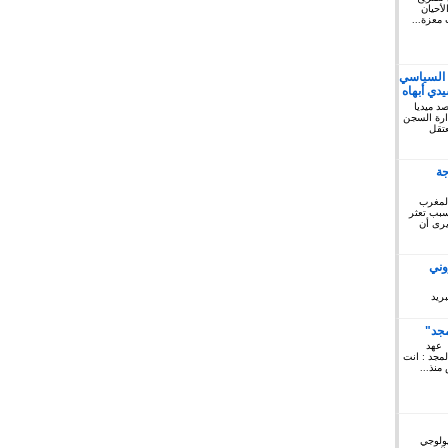
أحيان
 معزة...
 السياسي
دي أبهاه
كتوبر 2019: المرصد ميديا
ريخ السبت 12 أكتوبر 2019 إدارة السجن
لمعتقل
جة
المغرب
 سبب تعثر
يرى أن
وني
ريد
مجد"
 عهد
لمجد : انت
منذ...
يولوجي