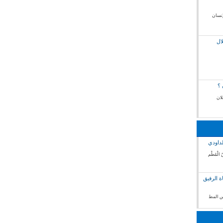
إنسان
ال
 ؟
لان
لداودي
 الْمُطْم
ة الرفيق
فس المط