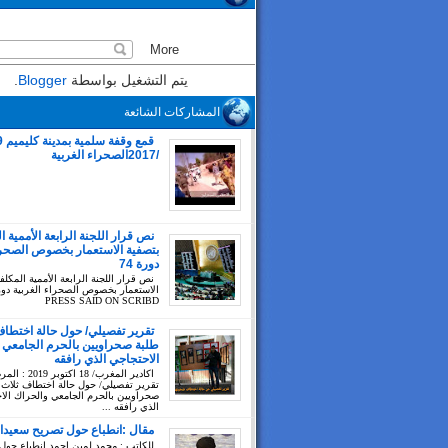
يتم التشغيل بواسطة
Blogger
.
المشاركات الشائعة
/2017الصحراء الغربية
نص قرار اللجنة الرابعة الأممية ا
بتصفية الاستعمار بخصوص الصحراء
دورة 74
نص قرار اللجنة الرابعة الأممية المكلف
PRESS SAID ON SCRIBD
تقرير تفصيلي/ حول حالة اختطاف
طلبة صحراويين بالحرم الجامعي 
الاحتجاجي الذي رافقه
اكادير المغرب/ 18 اك
تقرير تفصيلي/ حول حالة اختطاف ثلاث 
صحراويين بالحرم الجامعي والحراك الا
الذي رافقه ...
مقال :انطباع حول تصريح سعيدا
للكاتب : محمد لمين احمد انطباع حول