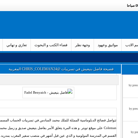
حا
 الادب
مواثيق وعهود
وجهة نظر
فضاء الكتب و البحوث
تعازي و تهاني
فضيحة فاضل بنيعيش في تسريبات @CHRIS_COLEMAN24 المغربية
زء الثالث by press said on
ء الثاني by press said on
Coleman على موقع تويتر. و هذه المرة يتعلق الأمر بفاضل بنيعيش صديق و زميل م
ول by press said on
القسم في المدرسة المولومية و الذي عين قبل أشهر في منصب سفير المغرب بمدريد.