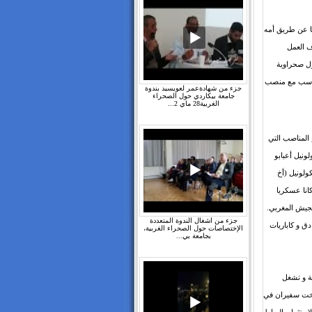
ها عن طريق أمه
ف العمل
ن أقال وزيرا من أصول صحراوية
تناسب مع منصب
جزء من شهادةعمر لعويسيد بندوة
جامعة بيكاردي حول الصحراء
الغربية28 ماي 2...
المناصب التي
ونيل أعبابو
ولونيل (أخ
انا عسكريا
لجيش المغربي.
جزء من اشغال الندوة المتعددة
ق و كاباريات
الإختصاصات حول الصحراء الغربية،
بجامعة بي...
مة و تشغل
 أخت سفيران في