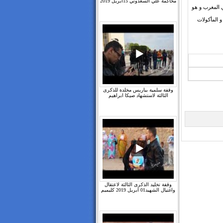
محاكمة علي السعدوني 15ابريل 2019
 المغرب و هو
 و هو تريتور للحلويات و المأكولات
وقفة سلمية بباريس مخلدة للذكرى
الثالثة لاستشهاد صيكا ابراهيم
وقفة تخليد الذكرى الثالثة لاعتقال
واغتيال الشهيد01 ابريل 2019 كليميم