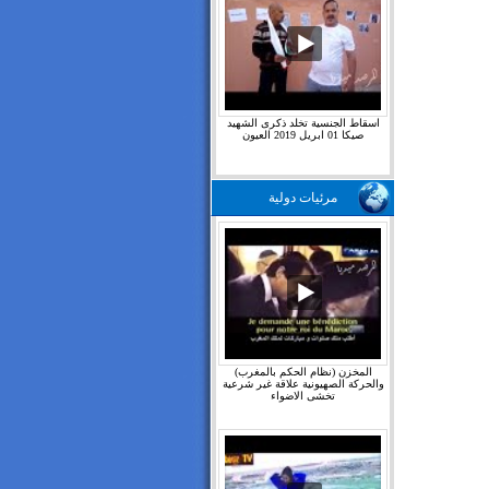
اسقاط الجنسية تخلد ذكرى الشهيد
صيكا 01 ابريل 2019 العيون
مرئيات دولية
المخزن (نظام الحكم بالمغرب)
والحركة الصهيونية علاقة غير شرعية
تخشى الاضواء