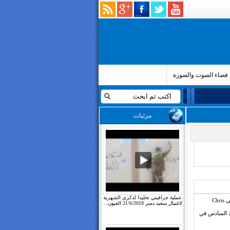
فضاء الصوت والصورة
مرئيات
عملية جرافيتي تخليدا لذكرى الشهرية
تتواصل فضائح الدبلوماسية الممثلة للملك محمد السادس في تسريبات الحساب المسمى Chris
لاغتيال سعيد دمبر 21/6/2019 العيون...
حمد السادس في