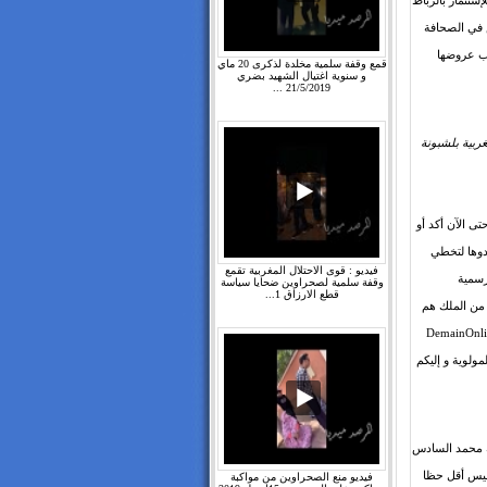
ستثمار بالرباط
 في الصحافة
بب عروضها
قمع وقفة سلمية مخلدة لذكرى 20 ماي
و سنوية اغتيال الشهيد بضري
21/5/2019 ...
ربية بلشبونة
ى الآن أكد أو
دوها لتخطي
فيديو : قوى الاحتلال المغربية تقمع
رسمية
وقفة سلمية لصحراوين ضحايا سياسة
قطع الارزاق 1...
 من الملك هم
ور المملكة و يتجاهل اللغات الرسمية التي ينص عليها. و أخذ موقع DemainOnline
ولوية و إليكم
لك محمد السادس
ليس أقل حظا
فيديو منع الصحراوين من مواكبة