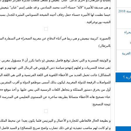
إسبانيا و البرتغال) و أخرى تدعى "عنان" بنعيش و تشغل منصب مديرة المركز الجهوي للإ
و هي صديقة للأميرة "لالة" حسناء أخت محمد السادس. و قد طفى إسم "عنان" بنيعيش
2018
حينما نظمت لها الأميرة حسناء حفل زفاف أحيته الشيخة التسونامي المثيرة للجدل بس
الشبه-بورنوغرافية.
لق بالصحراء
(الصورة: كريمة بنيعيش و هي ربما في أثناء الدفاع عن مغربية الصحراء في السفارة المغ
بالبرتغال)
لغربية
و الوثيقة المسربة و التي تحمل توقيع فاضل بنيعيش (و دائما نكرر أن لا مسؤول مغربي حت
نفى صحة التسريبات و لعلهم إنتهجو سياسة دس الرؤوس في الرمال التي عهدتهم و عه
المشاكل) جائت تحمل العديد من الأخطاء اللغوية في اللغة الفرنسية و التي هي اللغة ال
ربة ؟
للمواصلات الرفيعة للدولة المغربية, ليكون بذلك أسمى موظفو الدولة و أقرب المقربين
أول من يخرق دست
عناء تصحيح هاته الأخطاء متسائلا بطريقة ساخرة عن المستوى التعليمي في المدرسة الم
نتيجة التصحيح:
و بطبيعة الحال فالتعاطي للتجارة و الأعمال و البيزنيس قلما يكون بعيدا عن محيط الم
و لو كانت لهم مناصب تنفيذية (و في ذلك تضارب واضح صريح للمصالح) و السيد فاضل 