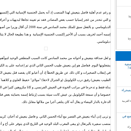
و رغم عدم أهلية فاضل بنيعيش لهذا المنصب إذ أنه يحمل الجنسية الإسبانية التي إكتسب
by pr
و التي تنحدر من غجر إسبانيا حسب بعض المصادر, فقد تم تعيينه تجاهلا لبديهيات و أعرا
الدبلوماسي. و بالفعل سبق للملك محمد السادس في سنة 2008 أ
إسمه أحمد لخريف بسبب أن الأخير إكتسب الجنسية الإسبانية و هذا بطبيعة الحال لا ي
دبلوماسي.
و لعل صداقة بنيعيش و أخواته من محمد السادس كانت السبب المنطقي الوحيد لتبوأهم 
صفية
يشغلونها اليوم. ففاضل هو إبن بنعيش طبيب الحسن الثاني الذي تم إعدامه على يد الكول
في إنقلاب الصخيرات و كان ذلك عن طريق الخطأ إذ أن أعبابو كان يقصد قتل بنعيش الك
الطبيب بنعيش) رفيق درب الكولونيل (و الجنرال لاحقا) "مولاي" حفيظ العلوي و كلاهما ك
بدلة فقط و تدحرجا في مراتب الخونة في الجيش الفرنسي, و كانا مكروهين كثيرا في ا
لصحراء
خصوصا و أن سمعة الكولونيل بن عيش كانت سيئة بسبب إرتباط إسمه بحمايته بعض فناد
 الغربية
الدعارة بالدار البيضاء و يقال أنه كان يتلقى أجرا من ملاكها مقابل ذلك.
وضع في
و تربى إذن أبناء بنعيش في القصر مع أبناء الحسن الثاني. و فاضل بنعيش له أختان: كري
منصب سفيرة بالبرتغال (و يبقى المغرب البلد الوحيد في التاريخ الذي يتوفر على أخ و
راء