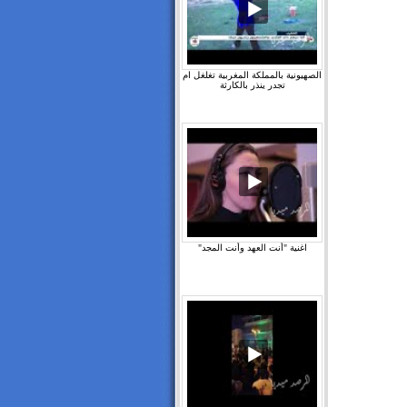
الصهيونية بالمملكة المغربية تغلغل ام
تجدر ينذر بالكارثة
اغنية "أنت العهد وأنت المجد"