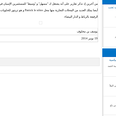
من آخرين إذ تذكر تقارير على أنه يشتغل ك "مسهل" و "وسيط" للمستثمرين الإسبان في
رت تحت
أيضا يملك العديد من المحلات التجارية منها محل Patrick le nôtre
الرفيعة بالرباط و الدار البيضاء.
ال الصحراء الغربية /18غشت 2018 :
يوسف بن مخلوف
19 نونبر 2014
ياسية
ة اعتمد
 الملأ
ي باع