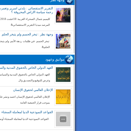
وجهة نظر
التقرير الاستقصائي : بلدتي اسرير وتغم
رحمة سياسة الاراض المحروقة ؟
كليميم شم
المرصد ميديا التقرير الاستقصائي&
وجهة نظر : تبخر الحسم ولم يتبخر الحلم
تبخر الحسم في ظلمات ردهة الأمم ولم يتبخر
الحلم&
مواثيق وعهود
العهد الدولي الخاص بالحقوق المدنية والس
العهد الدولي الخاص بالحقوق المدنية والسياسي
وعرض للتوقيع والتصديق وال
الإعلان العالمي لحقوق الإنسان
الإعلان العالمي لحقوق الإنسان اعتمد ونشر على
بموجب قرار الجمعية العامة
القواعد النموذجية الدنيا لمعاملة السجناء
القواعد النموذجية الدنيا لمعاملة السجناء أوص