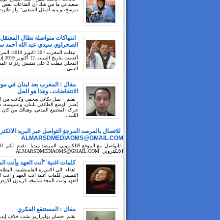
سعيداني ما من شك ان القناعات بعض ال
تترسخ، و ينبه المثل الشعبي" ولو طارت
انتهاكات متواصلة تطال المعتقل
الصحراوي سيدي عبد الله أحمد سي
تيفلت المغرب / 20 ا
أقدمت بتا
المحلي تيفلت 2 على تفتيش زنزانة ا
السي...
مقال : المغرب بعد لبنان في مو
الانتفاضات.. وهذا هو الحل
بقلم : نبيل بكاني صحفي وكاتب من 
يُعتبر الوضع الطائفي بلبنان، وتسييسه،
حركة المجتمع المدني، وهنالك من كان 
اللب...
للاتصال بالمرصد المرجؤ التواصل عبر البريد الالكتر
ALMARSDMEDIAOMS@GMAIL.COM
للتواصل مع الموقع الالكتروني المرصد ميديا : نقدم لكم الب
الالكتروني ALMARSDMEDIAOMS@GMAIL.COM
كلمات اغنية "أنت العهد وأنت ال
اهداء الى الاسيرة الفلسطينية البطلة
التميمي كلمات أغنية انت العهد و انت ا
العهد وانت المجد شامخة كزيتون الارض 
مقال : المستنقع الفكري
بقلم: حسان بوليزاريو نشب خلاف إيد